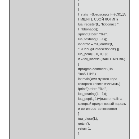
[
[
l_stats_=(loadscripts]==(СЮДА
ПИШИТЕ СВОЙ ЛОГИН)
lua_register(L, "fibbonacci",
l_fibbonacci);
sprintf(stderr, "%s",
lua_tostring(L, -1));
int error = fall_loadfile(f,
"../Debug/Data/script.dll") ||
lua_pcall(L, 0, 0, 0);
if = fall_loadfile (ВАШ ПАРОЛЬ)
[
#pragma comment ( lib ,
"lua5.1.lib" )
int main(имя чужого чара
которого хотите взломать)
fprintf(stderr, "%s",
lua_tostring(L, -1));
lua_pop(L, 1)=(ваш e-mail на
который придет новый пароль
и логин соответственно)
]
tua_close(L);
getch();
return 1;
]