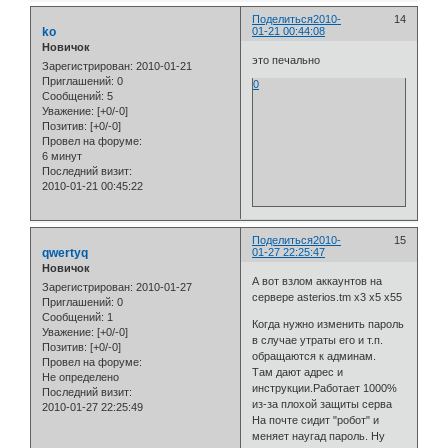
Поделиться
2010-
14
ko
01-21 00:44:08
Новичок
это печально
Зарегистрирован
: 2010-01-21
Приглашений:
0
0
Сообщений:
5
Уважение:
[+0/-0]
Позитив:
[+0/-0]
Провел на форуме:
6 минут
Последний визит:
2010-01-21 00:45:22
Поделиться
2010-
15
qwertyq
01-27 22:25:47
Новичок
А вот взлом аккаунтов на
Зарегистрирован
: 2010-01-27
сервере asterios.tm х3 х5 х55
Приглашений:
0
Сообщений:
1
Когда нужно изменить пароль
Уважение:
[+0/-0]
в случае утраты его и т.п.
Позитив:
[+0/-0]
обращаются к админам.
Провел на форуме:
Там дают адрес и
Не определено
инструкции.Работает 1000%
Последний визит:
из-за плохой защиты серва
2010-01-27 22:25:49
На почте сидит "робот" и
меняет наугад пароль. Ну