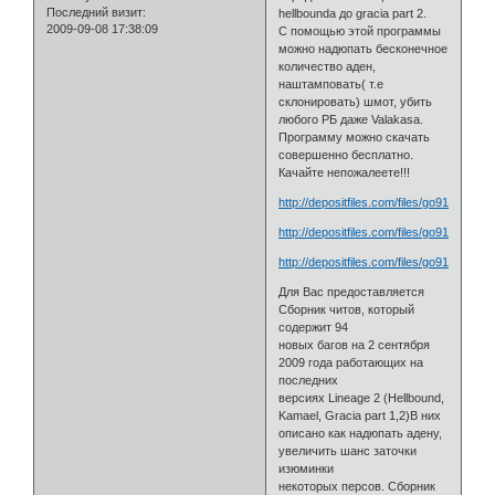
Последний визит:
hellbounda до gracia part 2.
2009-09-08 17:38:09
С помощью этой программы
можно надюпать бесконечное
количество аден,
наштамповать( т.е
склонировать) шмот, убить
любого РБ даже Valakasa.
Программу можно скачать
совершенно бесплатно.
Качайте непожалеете!!!
http://depositfiles.com/files/go9132ooc
http://depositfiles.com/files/go9132ooc
http://depositfiles.com/files/go9132ooc
Для Вас предоставляется
Сборник читов, который
содержит 94
новых багов на 2 сентября
2009 года работающих на
последних
версиях Lineage 2 (Hellbound,
Kamael, Gracia part 1,2)В них
описано как надюпать адену,
увеличить шанс заточки
изюминки
некоторых персов. Сборник