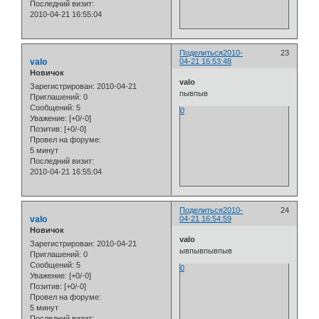
Последний визит:
2010-04-21 16:55:04
Поделиться
2010-
23
valo
04-21 16:53:48
Новичок
valo
Зарегистрирован
: 2010-04-21
пывпыв
Приглашений:
0
Сообщений:
5
0
Уважение:
[+0/-0]
Позитив:
[+0/-0]
Провел на форуме:
5 минут
Последний визит:
2010-04-21 16:55:04
Поделиться
2010-
24
valo
04-21 16:54:59
Новичок
valo
Зарегистрирован
: 2010-04-21
ывпывпывпыв
Приглашений:
0
Сообщений:
5
0
Уважение:
[+0/-0]
Позитив:
[+0/-0]
Провел на форуме:
5 минут
Последний визит: