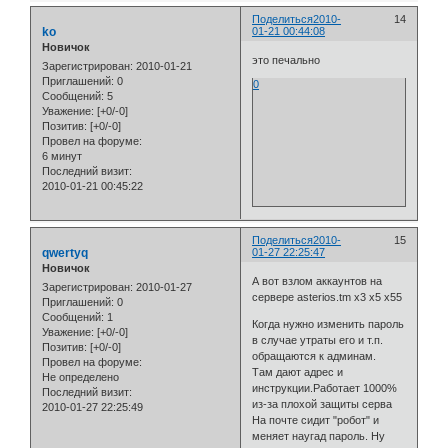
Поделиться
2010-
14
ko
01-21 00:44:08
Новичок
это печально
Зарегистрирован
: 2010-01-21
Приглашений:
0
0
Сообщений:
5
Уважение:
[+0/-0]
Позитив:
[+0/-0]
Провел на форуме:
6 минут
Последний визит:
2010-01-21 00:45:22
Поделиться
2010-
15
qwertyq
01-27 22:25:47
Новичок
А вот взлом аккаунтов на
Зарегистрирован
: 2010-01-27
сервере asterios.tm х3 х5 х55
Приглашений:
0
Сообщений:
1
Когда нужно изменить пароль
Уважение:
[+0/-0]
в случае утраты его и т.п.
Позитив:
[+0/-0]
обращаются к админам.
Провел на форуме:
Там дают адрес и
Не определено
инструкции.Работает 1000%
Последний визит:
из-за плохой защиты серва
2010-01-27 22:25:49
На почте сидит "робот" и
меняет наугад пароль. Ну