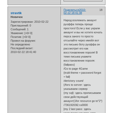
Поделиться
2010-
18
stravtik
02-22 18:41:38
Новичок
Народ взоломать аккаунт
Зарегистрирован
: 2010-02-22
руоффа теперь проще
Приглашений:
0
простого! Если у вас украли
Сообщений:
1
аккаунт и вы не хотите кочать
Уважение:
[+0/-0]
перса заного то просто
Позитив:
[+0/-0]
отсылайте через имейл вот
Провел на форуме:
Не определено
это письмо боту руоффа он
Последний визит:
рассмотрит его как
2010-02-22 18:41:40
восстонавление пороля! В
теме письма укажите
восстановление пороля:
{failpass}
/Go to page 4Game
{trubl theme = password forgot
= fail}
/derictory count/
{/fors to server: здесь
указываем сервер
{my sql}: здесь прописываем
свои действующий
аккаунт{1for ressurce go to"2"}
/73619203l2.ru0000
[my 2 last pass: здесь