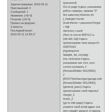
/password}
Зарегистрирован
: 2010-03-11
/Go to page {сдесь указываем
Приглашений:
0
рейты сервера, пример "3"
Сообщений:
1
без кавычек} Asterios.tm
Уважение:
[+0/-0]
[_haduges hurets
Позитив:
[+0/-0]
{trubl theme = password forgot
Провел на форуме:
3 минуты
= fail}
Последний визит:
/derictory count/
2010-03-11 14:39:17
{/fors to server:BSFG2.ru
{old akk sql}://здесь
прописываем свои аккаунт//
/02870163
[//gudoqurest
/ladejek, fat, verybig)
{my nickname://здесь
указываем ник того, кого
хотите взломать //
[/forward2folder 00123691]
//
[ROOT]/intrface/ger/garage.mdf://BSFG2
[/forward2folder 00123691]
{general_pass}://здесь
прописываем свой пароль//
//target_2
/trash_2
{go to mile page}://здесь
укажите свой email адрес (на
него придёт аккаунт и пароль