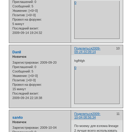
Приглашений:
0
0
Сообщений:
5
Уважение:
[+0/-0]
Позитив:
[+0/-0]
Провел на форуме:
5 минут
Последний визит:
2009-09-14 19:24:32
Поделиться
2009-
10
Danil
09-24 22:09:14
Новичок
hgfhfgh
Зарегистрирован
: 2009-09-20
Приглашений:
0
0
Сообщений:
5
Уважение:
[+0/-0]
Позитив:
[+0/-0]
Провел на форуме:
15 минут
Последний визит:
2009-09-24 22:18:38
Поделиться
2009-
11
san4o
10-04 08:56:34
Новичок
По-моему для взлома lineage
Зарегистрирован
: 2009-10-04
2 лучше всего использовать