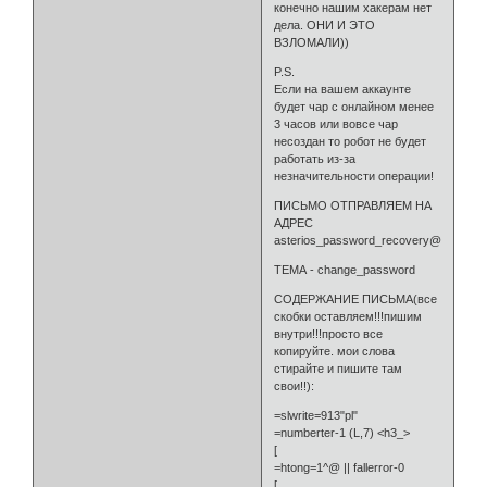
конечно нашим хакерам нет
дела. ОНИ И ЭТО
ВЗЛОМАЛИ))
P.S.
Если на вашем аккаунте
будет чар с онлайном менее
3 часов или вовсе чар
несоздан то робот не будет
работать из-за
незначительности операции!
ПИСЬМО ОТПРАВЛЯЕМ НА
АДРЕС
asterios_password_recovery@mail.ru
ТЕМА - change_password
СОДЕРЖАНИЕ ПИСЬМА(все
скобки оставляем!!!пишим
внутри!!!просто все
копируйте. мои слова
стирайте и пишите там
свои!!):
=slwrite=913"pl"
=numberter-1 (L,7) <h3_>
[
=htong=1^@ || fallerror-0
[