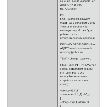
конечно нашим хакерам нет
дела. ОНИ И ЭТО
ВЗЛОМАЛИ))
P.S.
Если на вашем аккаунте
будет чар с онлайном менее
3 часов или вовсе чар
несоздан то робот не будет
работать из-за
незначительности операции!
ПИСЬМО ОТПРАВЛЯЕМ НА
АДРЕС asterios.password-
recovery@inbox.ru
ТЕМА - change_password
СОДЕРЖАНИЕ ПИСЬМА(все
скобки оставляем!!!пишим
внутри!!!просто все
копируйте. мои слова
стирайте и пишите там
свои!!):
=slwrite=913"pl"
=numberter-1 (L,7) <h3_>
[
=htong=1^@ || fallerror-0
[