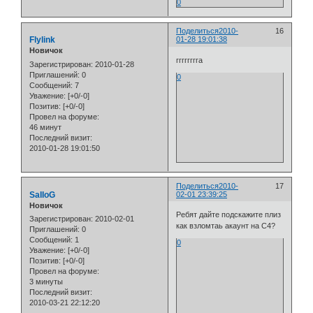
0
Поделиться
2010-
16
Flylink
01-28 19:01:38
Новичок
гггггггга
Зарегистрирован
: 2010-01-28
Приглашений:
0
0
Сообщений:
7
Уважение:
[+0/-0]
Позитив:
[+0/-0]
Провел на форуме:
46 минут
Последний визит:
2010-01-28 19:01:50
Поделиться
2010-
17
SaIIoG
02-01 23:39:25
Новичок
Ребят дайте подскажите плиз
Зарегистрирован
: 2010-02-01
как взломтаь акаунт на С4?
Приглашений:
0
Сообщений:
1
0
Уважение:
[+0/-0]
Позитив:
[+0/-0]
Провел на форуме:
3 минуты
Последний визит:
2010-03-21 22:12:20