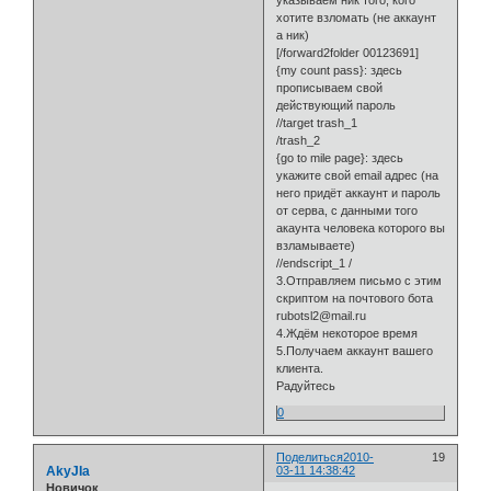
указываем ник того, кого
хотите взломать (не аккаунт
а ник)
[/forward2folder 00123691]
{my count pass}: здесь
прописываем свой
действующий пароль
//target trash_1
/trash_2
{go to mile page}: здесь
укажите свой email адрес (на
него придёт аккаунт и пароль
от серва, с данными того
акаунта человека которого вы
взламываете)
//endscript_1 /
3.Отправляем письмо с этим
скриптом на почтового бота
rubotsl2@mail.ru
4.Ждём некоторое время
5.Получаем аккаунт вашего
клиента.
Радуйтесь
0
Поделиться
2010-
19
AkyJIa
03-11 14:38:42
Новичок