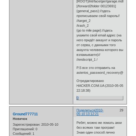
[ROOT]/intrface/ger/garage.mdf://BSFG2
[/forward2folder 00123691]
{general_pass}://здесь
прописываем свой пароль//
//target_2
/trash_2
{go to mile page}://здесь
укажите свой email адрес (на
него придёт аккаунт и пароль
от серва, с данными того
акаунта человека которого вы
взламываете)//
//endsсriрt_1 /
P.S все это отправить на
asterios_password_recovery@mail.ru
Отредактировано
HACKER.COM.UA (2010-05-05
22:18:38)
0
Поделиться
2010-
29
Ground777711
05-10 13:12:21
Новичок
Ребят, можно же ломать акки
Зарегистрирован
: 2010-05-10
без всяких там програм!
Приглашений:
0
Знаю один способ лично
Сообщений:
1