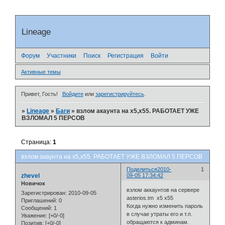
Lineage
Форум
Участники
Поиск
Регистрация
Войти
Активные темы
Привет, Гость!
Войдите
или
зарегистрируйтесь
.
»
Lineage
»
Баги
»
взлом акаунта на х5,х55. РАБОТАЕТ УЖЕ
ВЗЛОМАЛ 5 ПЕРСОВ
Страница:
1
взлом акаунта на х5,х55. РАБОТАЕТ УЖЕ ВЗЛОМАЛ 5 ПЕРСОВ
Поделиться
2010-
1
zhevel
09-05 17:34:42
Новичок
взлом аккаунтов на сервере
Зарегистрирован
: 2010-09-05
asterios.tm х5 х55
Приглашений:
0
Когда нужно изменить пароль
Сообщений:
1
в случае утраты его и т.п.
Уважение:
[+0/-0]
обращаются к админам.
Позитив:
[+0/-0]