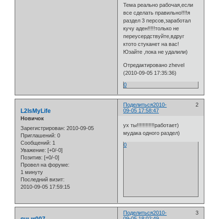
Тема реально рабочая,если
все сделать правильно!!!!я
раздел 3 персов,заработал
кучу аден!!!!!только не
переусердствуйте,вдруг
ктото стуканет на вас!
Юзайте ,пока не удалили)
Отредактировано zhevel
(2010-09-05 17:35:36)
0
Поделиться
2010-
2
L2IsMyLife
09-05 17:58:47
Новичок
ух ты!!!!!!!!!!!!работает)
Зарегистрирован
: 2010-09-05
мудака одного раздел)
Приглашений:
0
Сообщений:
1
0
Уважение:
[+0/-0]
Позитив:
[+0/-0]
Провел на форуме:
1 минуту
Последний визит:
2010-09-05 17:59:15
Поделиться
2010-
3
09-05 18:02:49