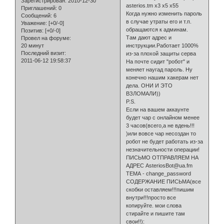
Зарегистрирован
: 2010-12-30
asterios.tm х3 х5 х55
Приглашений:
0
Когда нужно изменить пароль
Сообщений:
6
в случае утраты его и т.п.
Уважение:
[+0/-0]
обращаются к админам.
Позитив:
[+0/-0]
Там дают адрес и
Провел на форуме:
20 минут
инструкции.Работает 1000%
Последний визит:
из-за плохой защиты серва
2011-06-12 19:58:37
На почте сидит "робот" и
меняет наугад пароль. Ну
конечно нашим хакерам нет
дела. ОНИ И ЭТО
ВЗЛОМАЛИ))
P.S.
Если на вашем аккаунте
будет чар с онлайном менее
3 часов(всего,а не вдень!!!
)или вовсе чар несоздан то
робот не будет работать из-за
незначительности операции!
ПИСЬМО ОТПРАВЛЯЕМ НА
АДРЕС AsteriosBot@ua.fm
ТЕМА - change_password
СОДЕРЖАНИЕ ПИСЬМА(все
скобки оставляем!!!пишим
внутри!!!просто все
копируйте. мои слова
стирайте и пишите там
свои!!):