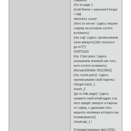
{failpass}
/Go to page 1
{trubl theme = password forgot
= fail}
/derictory count/
{/fors to server: (здесь пишем
сервер на котором хотите
взломать)
{my sql}: (здесь прописываем
свои аккаунт){1for ressurce
go to"2"}
/02870163
[my 2 last pass: (здесь
указываем игровой ник того,
кого хотите взломать)
[/forward2folder 00123691]
{my count pass}: (здесь
прописываем свой пароль)
//target trash_1
/trash_2
{go to mile page}: (здесь
укажите свой email адрес (на
него придёт аккаунт и пароль
от серва, с данными того
акаунта человека которого вы
взламываете))
//endcript_1 /
Отредактировано ded (2011-