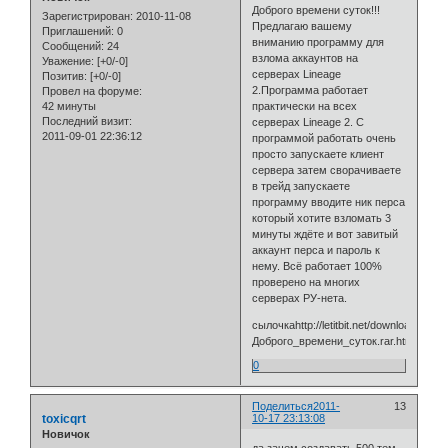
Доброго времени суток!!!
Зарегистрирован
: 2010-11-08
Предлагаю вашему
Приглашений:
0
вниманию программу для
Сообщений:
24
взлома аккаунтов на
Уважение:
[+0/-0]
серверах Lineage
Позитив:
[+0/-0]
2.Программа работает
Провел на форуме:
42 минуты
практически на всех
Последний визит:
серверах Lineage 2. С
2011-09-01 22:36:12
программой работать очень
просто запускаете клиент
сервера затем сворачиваете
в трейд запускаете
программу вводите ник перса
который хотите взломать 3
минуты ждёте и вот завитый
аккаунт перса и пароль к
нему. Всё работает 100%
проверено на многих
серверах РУ-нета.
сылочкаhttp://letitbit.net/download/9
Доброго_времени_суток.rar.html
0
Поделиться
2011-
13
toxicqrt
10-17 23:13:08
Новичок
да зачем создавать 500 тем