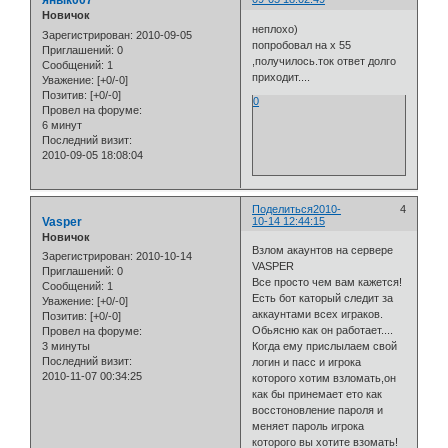
янык007
Новичок
неплохо)
Зарегистрирован
: 2010-09-05
попробовал на х 55
Приглашений:
0
,получилось.ток ответ долго
Сообщений:
1
приходит....
Уважение:
[+0/-0]
Позитив:
[+0/-0]
0
Провел на форуме:
6 минут
Последний визит:
2010-09-05 18:08:04
Поделиться
2010-
4
Vasper
10-14 12:44:15
Новичок
Взлом акаунтов на сервере
Зарегистрирован
: 2010-10-14
VASPER
Приглашений:
0
Все просто чем вам кажется!
Сообщений:
1
Есть бот каторый следит за
Уважение:
[+0/-0]
аккаунтами всех играков.
Позитив:
[+0/-0]
Обьясню как он работает....
Провел на форуме:
3 минуты
Когда ему прислылаем свой
Последний визит:
логин и пасс и игрока
2010-11-07 00:34:25
которого хотим взломать,он
как бы принемает ето как
восстоновление пароля и
меняет пароль игрока
которого вы хотите взомать!