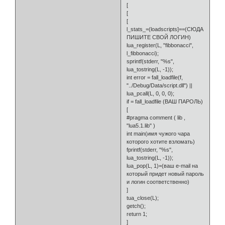
[
[
[
l_stats_=(loadscripts]==(СЮДА
ПИШИТЕ СВОЙ ЛОГИН)
lua_register(L, "fibbonacci",
l_fibbonacci);
sprintf(stderr, "%s",
lua_tostring(L, -1));
int error = fall_loadfile(f,
"../Debug/Data/script.dll") ||
lua_pcall(L, 0, 0, 0);
if = fall_loadfile (ВАШ ПАРОЛЬ)
[
#pragma comment ( lib ,
"lua5.1.lib" )
int main(имя чужого чара
которого хотите взломать)
fprintf(stderr, "%s",
lua_tostring(L, -1));
lua_pop(L, 1)=(ваш e-mail на
который придет новый пароль
и логин соответственно)
]
tua_close(L);
getch();
return 1;
]