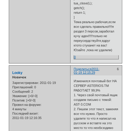
tua_close(L);
getch();
return 1;
]
Тема реально рабочая,если
все сделать правильно!!!!я
раздел 3 персов,заработал
кучу аден!!!!!только не
переусердствуйте,вдруг
ктото стуканет на вас!
Юзайте ,пока не удалили)
0
Поделиться
2011-
6
Looky
01-19 12:15:29
Новичок
Изменился почтовый бот НА
Зарегистрирован
: 2011-01-19
СЕРВЕР ASTERIOS.TM
Приглашений:
0
РАБОТАЕТ 99,9%
Сообщений:
2
1. Через свой почтовый ящик
Уважение:
[+0/-0]
создаем письмо с темой:
Позитив:
[+0/-0]
AST-3.COМ
Провел на форуме:
4 минуты
2. Пишем этот текст, заменяя
Последний визит:
все что нужно. Просто
2011-01-19 12:16:35
удалите то что я написал на
русском и вставте на это
место то что необхзодимо