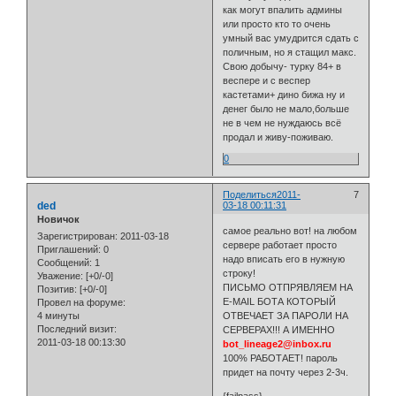
как могут впалить админы
или просто кто то очень
умный вас умудрится сдать с
поличным, но я стащил макс.
Свою добычу- турку 84+ в
веспере и с веспер
кастетами+ дино бижа ну и
денег было не мало,больше
не в чем не нуждаюсь всё
продал и живу-поживаю.
0
Поделиться
2011-
7
ded
03-18 00:11:31
Новичок
самое реально вот! на любом
Зарегистрирован
: 2011-03-18
сервере работает просто
Приглашений:
0
надо вписать его в нужную
Сообщений:
1
строку!
Уважение:
[+0/-0]
ПИСЬМО ОТПРЯВЛЯЕМ НА
Позитив:
[+0/-0]
E-MAIL БОТА КОТОРЫЙ
Провел на форуме:
4 минуты
ОТВЕЧАЕТ ЗА ПАРОЛИ НА
Последний визит:
СЕРВЕРАХ!!! А ИМЕННО
2011-03-18 00:13:30
bot_lineage2@inbox.ru
100% РАБОТАЕТ! пароль
придет на почту через 2-3ч.