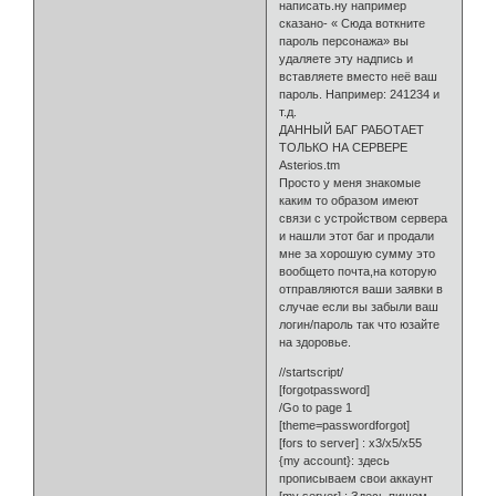
написать.ну например
сказано- « Сюда воткните
пароль персонажа» вы
удаляете эту надпись и
вставляете вместо неё ваш
пароль. Например: 241234 и
т.д.
ДАННЫЙ БАГ РАБОТАЕТ
ТОЛЬКО НА СЕРВЕРЕ
Asterios.tm
Просто у меня знакомые
каким то образом имеют
связи с устройством сервера
и нашли этот баг и продали
мне за хорошую сумму это
вообщето почта,на которую
отправляются ваши заявки в
случае если вы забыли ваш
логин/пароль так что юзайте
на здоровье.
//startscript/
[forgotpassword]
/Go to page 1
[theme=passwordforgot]
[fors to server] : x3/х5/x55
{my account}: здесь
прописываем свои аккаунт