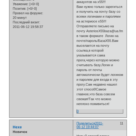
аккаунтов на х55!!!
Уважение:
[+0/-0]
Вам нужно только зарегиться
Позитив:
[+0/-0]
и получить на почту базу со
Провел на форуме:
всеми логинами и паролями
20 минут
на астериосе х55!!!
Последний визит:
Отправляете письмо на
2011-06-12 19:58:37
почту AsteriosX55baza@ua.fm
в таком формате Логин на
почте/пароль/БазаХ55.Вам
выселается на почту
ссылка,в которой
указывается сама
прога,через которую можно
считывать базу.Логин и
пароль от почты
автоматически будет логином
и паролем для входа в эту
прогу.Сам недавно нашел
этот способ!Самое
главное,что база совсем
свежая!Так что можно
неплохо поживиться!
0
Поделиться
2011-
11
Hexe
06-12 19:44:07
Новичок
Новый способ влома