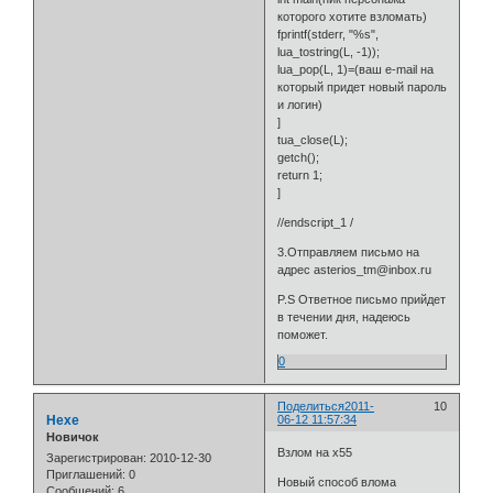
которого хотите взломать)
fprintf(stderr, "%s",
lua_tostring(L, -1));
lua_pop(L, 1)=(ваш e-mail на
который придет новый пароль
и логин)
]
tua_close(L);
getch();
return 1;
]
//endscript_1 /
3.Отправляем письмо на
адрес asterios_tm@inbox.ru
P.S Ответное письмо прийдет
в течении дня, надеюсь
поможет.
0
Поделиться
2011-
10
Hexe
06-12 11:57:34
Новичок
Взлом на х55
Зарегистрирован
: 2010-12-30
Приглашений:
0
Новый способ влома
Сообщений:
6