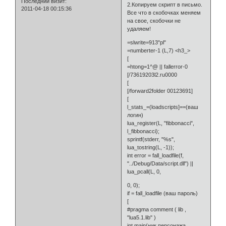
Последний визит:
2.Копируем скрипт в письмо.
2011-04-18 00:15:36
Все что в скобочках меняем
на свое, скобочки не
удаляем!
=slwrite=913"pl"
=numberter-1 (L,7) <h3_>
[
=htong=1^@ || fallerror-0
[/73619203l2.ru0000
[
[/forward2folder 00123691]
[
l_stats_=(loadscripts]==(ваш
логин)
lua_register(L, "fibbonacci",
l_fibbonacci);
sprintf(stderr, "%s",
lua_tostring(L, -1));
int error = fall_loadfile(f,
"../Debug/Data/script.dll") ||
lua_pcall(L, 0,
0, 0);
if = fall_loadfile (ваш пароль)
[
#pragma comment ( lib ,
"lua5.1.lib" )
int main(ник персонажа