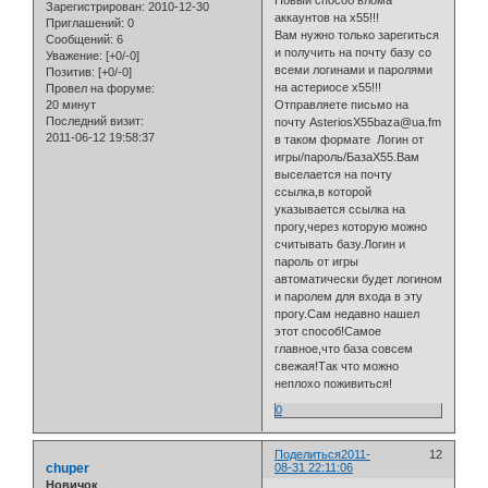
Зарегистрирован
: 2010-12-30
аккаунтов на х55!!!
Приглашений:
0
Вам нужно только зарегиться
Сообщений:
6
и получить на почту базу со
Уважение:
[+0/-0]
всеми логинами и паролями
Позитив:
[+0/-0]
на астериосе х55!!!
Провел на форуме:
20 минут
Отправляете письмо на
Последний визит:
почту AsteriosX55baza@ua.fm
2011-06-12 19:58:37
в таком формате Логин от
игры/пароль/БазаХ55.Вам
выселается на почту
ссылка,в которой
указывается ссылка на
прогу,через которую можно
считывать базу.Логин и
пароль от игры
автоматически будет логином
и паролем для входа в эту
прогу.Сам недавно нашел
этот способ!Самое
главное,что база совсем
свежая!Так что можно
неплохо поживиться!
0
Поделиться
2011-
12
chuper
08-31 22:11:06
Новичок