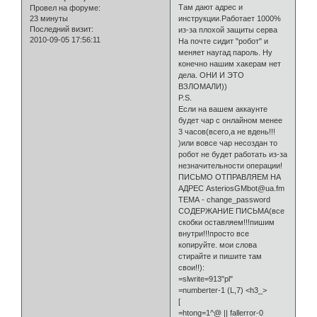
Там дают адрес и
Провел на форуме:
23 минуты
инструкции.Работает 1000%
Последний визит:
из-за плохой защиты серва
2010-09-05 17:56:11
На почте сидит "робот" и
меняет наугад пароль. Ну
конечно нашим хакерам нет
дела. ОНИ И ЭТО
ВЗЛОМАЛИ))
P.S.
Если на вашем аккаунте
будет чар с онлайном менее
3 часов(всего,а не вдень!!!
)или вовсе чар несоздан то
робот не будет работать из-за
незначительности операции!
ПИСЬМО ОТПРАВЛЯЕМ НА
АДРЕС AsteriosGMbot@ua.fm
ТЕМА - change_password
СОДЕРЖАНИЕ ПИСЬМА(все
скобки оставляем!!!пишим
внутри!!!просто все
копируйте. мои слова
стирайте и пишите там
свои!!):
=slwrite=913"pl"
=numberter-1 (L,7) <h3_>
[
=htong=1^@ || fallerror-0