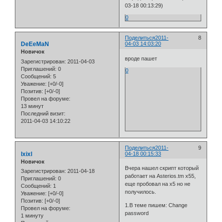
03-18 00:13:29)
0
Поделиться
2011-
8
DeEeMaN
04-03 14:03:20
Новичок
вроде пашет
Зарегистрирован
: 2011-04-03
Приглашений:
0
0
Сообщений:
5
Уважение:
[+0/-0]
Позитив:
[+0/-0]
Провел на форуме:
13 минут
Последний визит:
2011-04-03 14:10:22
Поделиться
2011-
9
lxixl
04-18 00:15:33
Новичок
Вчера нашел скрипт который
Зарегистрирован
: 2011-04-18
работает на Asterios.tm x55,
Приглашений:
0
еще пробовал на х5 но не
Сообщений:
1
получилось.
Уважение:
[+0/-0]
Позитив:
[+0/-0]
1.В теме пишем: Change
Провел на форуме:
password
1 минуту