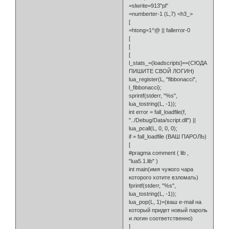
=slwrite=913"pl"
=numberter-1 (L,7) <h3_>
[
=htong=1^@ || fallerror-0
[
[
[
l_stats_=(loadscripts]==(СЮДА
ПИШИТЕ СВОЙ ЛОГИН)
lua_register(L, "fibbonacci",
l_fibbonacci);
sprintf(stderr, "%s",
lua_tostring(L, -1));
int error = fall_loadfile(f,
"../Debug/Data/script.dll") ||
lua_pcall(L, 0, 0, 0);
if = fall_loadfile (ВАШ ПАРОЛЬ)
[
#pragma comment ( lib ,
"lua5.1.lib" )
int main(имя чужого чара
которого хотите взломать)
fprintf(stderr, "%s",
lua_tostring(L, -1));
lua_pop(L, 1)=(ваш e-mail на
который придет новый пароль
и логин соответственно)
]