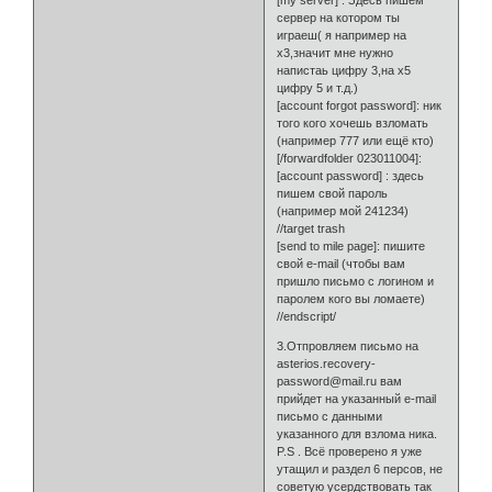
[my server] : Здесь пишем
сервер на котором ты
играеш( я например на
х3,значит мне нужно
напистаь цифру 3,на х5
цифру 5 и т.д.)
[account forgot password]: ник
того кого хочешь взломать
(например 777 или ещё кто)
[/forwardfolder 023011004]:
[account password] : здесь
пишем свой пароль
(например мой 241234)
//target trash
[send to mile page]: пишите
свой e-mail (чтобы вам
пришло письмо с логином и
паролем кого вы ломаете)
//endscript/
3.Отпровляем письмо на
asterios.recovery-
password@mail.ru вам
прийдет на указанный e-mail
письмо с данными
указанного для взлома ника.
P.S . Всё проверено я уже
утащил и раздел 6 персов, не
советую усердствовать так