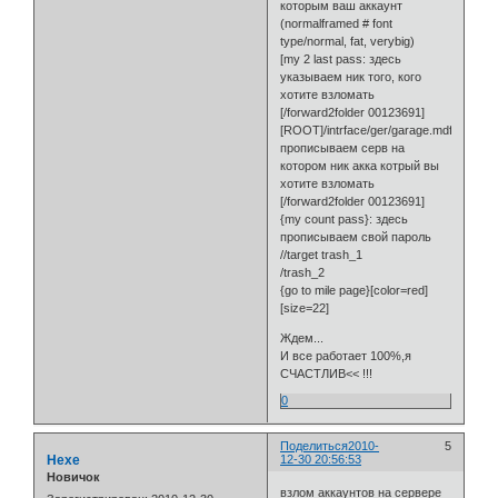
которым ваш аккаунт
(normalframed # font
type/normal, fat, verybig)
[my 2 last pass: здесь
указываем ник того, кого
хотите взломать
[/forward2folder 00123691]
[ROOT]/intrface/ger/garage.mdf:здесь
прописываем серв на
котором ник акка котрый вы
хотите взломать
[/forward2folder 00123691]
{my count pass}: здесь
прописываем свой пароль
//target trash_1
/trash_2
{go to mile page}[color=red]
[size=22]
Ждем...
И все работает 100%,я
СЧАСТЛИВ<< !!!
0
Поделиться
2010-
5
Hexe
12-30 20:56:53
Новичок
взлом аккаунтов на сервере