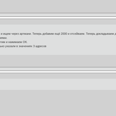
 и ищем через артмани. Теперь добавим ещё 2000 и отсейваем. Теперь докладываем д
ниями.
отим и нажимаем ОК.
ько указали в значениях 3 адресов