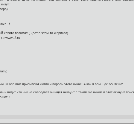
низу!!!
вера)
каунт )
ый хотите взломать) (вот в этом то и прикол)
 т.е wwwL2.ru
мать)
ин и опа вам присылают Логин и пороль этого ника!!! А как я вам щас обьясню:
ль и видит что ник не совподает он ищет аккаунт с таким же ником и этот аккаунт прис
 нет !!