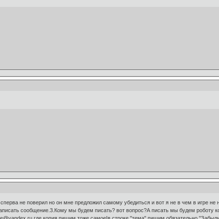
 сперва не поверил но он мне предложил самому убедиться и вот я не в чем в игре не
писать сообщение.3.Кому мы будем писать? вот вопрос?А писать мы будем роботу кот
me@yandex.ru где копия пишим тоже самое!в строке "тема" пишим обязательно "Забыл