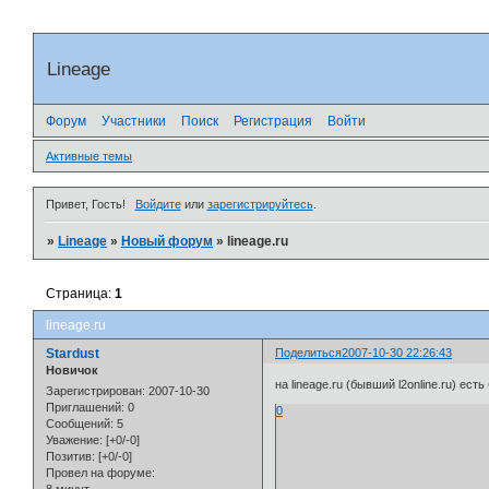
Lineage
Форум
Участники
Поиск
Регистрация
Войти
Активные темы
Привет, Гость!
Войдите
или
зарегистрируйтесь
.
»
Lineage
»
Новый форум
»
lineage.ru
Страница:
1
lineage.ru
Stardust
Поделиться
2007-10-30 22:26:43
Новичок
на lineage.ru (бывший l2online.ru) ест
Зарегистрирован
: 2007-10-30
Приглашений:
0
0
Сообщений:
5
Уважение:
[+0/-0]
Позитив:
[+0/-0]
Провел на форуме: