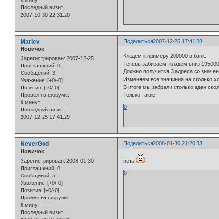
8 минут
Последний визит:
2007-10-30 22:31:20
Marley
Поделиться
2007-12-25 17:41:28
Новичок
Кладём к примеру 200000 в банк.
Зарегистрирован
: 2007-12-25
Теперь забираем, кладём вниз 195000
Приглашений:
0
Должно получится 3 адреса со значе
Сообщений:
3
Изменяем все значиния на сколько х
Уважение:
[+0/-0]
В итоге мы забрали столько аден скол
Позитив:
[+0/-0]
Только такие!
Провел на форуме:
9 минут
0
Последний визит:
2007-12-25 17:41:29
NeverGod
Поделиться
2008-01-30 21:20:33
Новичок
Зарегистрирован
: 2008-01-30
неть
Приглашений:
0
0
Сообщений:
5
Уважение:
[+0/-0]
Позитив:
[+0/-0]
Провел на форуме:
6 минут
Последний визит: