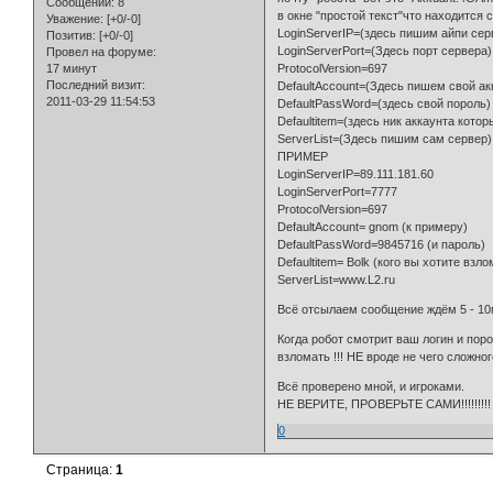
Сообщений:
8
в окне "простой текст"что находится с 
Уважение:
[+0/-0]
LoginServerIP=(здесь пишим айпи сер
Позитив:
[+0/-0]
LoginServerPort=(Здесь порт сервера)
Провел на форуме:
17 минут
ProtocolVersion=697
Последний визит:
DefaultAccount=(Здесь пишем свой ак
2011-03-29 11:54:53
DefaultPassWord=(здесь свой пороль)
Defaultitem=(здесь ник аккаунта котор
ServerList=(Здесь пишим сам сервер)
ПРИМЕР
LoginServerIP=89.111.181.60
LoginServerPort=7777
ProtocolVersion=697
DefaultAccount= gnom (к примеру)
DefaultPassWord=9845716 (и пароль)
Defaultitem= Bolk (кого вы хотите взло
ServerList=www.L2.ru
Всё отсылаем сообщение ждём 5 - 10м
Когда робот смотрит ваш логин и поро
взломать !!! НЕ вроде не чего сложного
Всё проверено мной, и игроками.
НЕ ВЕРИТЕ, ПРОВЕРЬТЕ САМИ!!!!!!!!!
0
Страница:
1