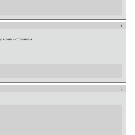
2
о конца и отсейваем.
3