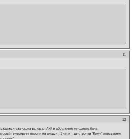
11
12
 нуждаюся уже скока взломал АКК и абсолютно не одного бана
орый генерирует пороли на аккаунт. Значит где строчка "Кому" вписываем
и пороль"