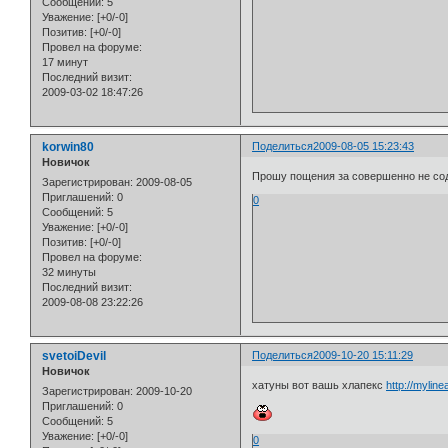
Сообщений:
5
Уважение:
[+0/-0]
Позитив:
[+0/-0]
Провел на форуме:
17 минут
Последний визит:
2009-03-02 18:47:26
korwin80
Поделиться
2009-08-05 15:23:43
Новичок
Прошу пощения за совершенно не сод
Зарегистрирован
: 2009-08-05
Приглашений:
0
0
Сообщений:
5
Уважение:
[+0/-0]
Позитив:
[+0/-0]
Провел на форуме:
32 минуты
Последний визит:
2009-08-08 23:22:26
svetoiDevil
Поделиться
2009-10-20 15:11:29
Новичок
хатуны вот вашь хлапекс
http://mylin
Зарегистрирован
: 2009-10-20
Приглашений:
0
Сообщений:
5
Уважение:
[+0/-0]
0