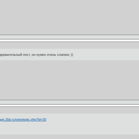
ержательный пост, но нужен очень хлапекс ))
eage.2bb.ru/viewtopic.php?id=30