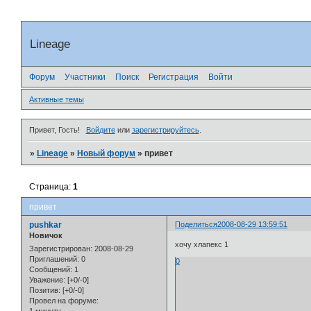
Lineage
Форум
Участники
Поиск
Регистрация
Войти
Активные темы
Привет, Гость!
Войдите
или
зарегистрируйтесь
.
»
Lineage
»
Новый форум
»
привет
Страница:
1
привет
pushkar
Поделиться
2008-08-29 13:59:51
Новичок
хочу хлапекс 1
Зарегистрирован
: 2008-08-29
Приглашений:
0
0
Сообщений:
1
Уважение:
[+0/-0]
Позитив:
[+0/-0]
Провел на форуме: