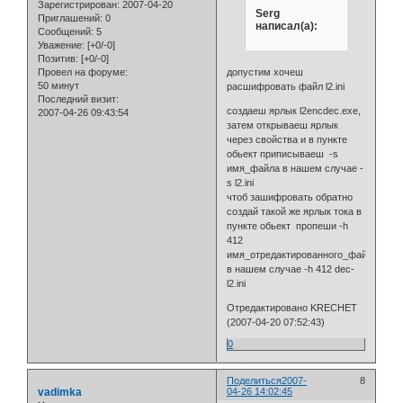
Зарегистрирован
: 2007-04-20
Serg
Приглашений:
0
написал(а):
Сообщений:
5
Уважение:
[+0/-0]
Позитив:
[+0/-0]
допустим хочеш
Провел на форуме:
50 минут
расшифровать файл l2.ini
Последний визит:
создаеш ярлык l2encdec.exe,
2007-04-26 09:43:54
затем открываеш ярлык
через свойства и в пункте
обьект приписываеш -s
имя_файла в нашем случае -
s l2.ini
чтоб зашифровать обратно
создай такой же ярлык тока в
пункте обьект пропеши -h
412
имя_отредактированного_файла
в нашем случае -h 412 dec-
l2.ini
Отредактировано KRECHET
(2007-04-20 07:52:43)
0
Поделиться
2007-
8
vadimka
04-26 14:02:45