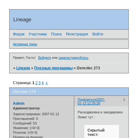
Lineage
Форум
Участники
Поиск
Регистрация
Войти
Активные темы
Привет, Гость!
Войдите
или
зарегистрируйтесь
.
»
Lineage
»
Плезные программы
»
l2encdec 273
Страница:
1
2
3
4
»
l2encdec 273
Поделиться
2007-
1
Admin
01-13 12:35:28
Администратор
Раскодировка и закодировка
Зарегистрирован
: 2007-01-12
Лежит тут :
Приглашений:
0
Сообщений:
53
Уважение:
[+0/-0]
Скрытый
Позитив:
[+0/-0]
текст:
Провел на форуме: