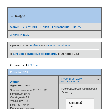
Lineage
Форум
Участники
Поиск
Регистрация
Войти
Активные темы
Привет, Гость!
Войдите
или
зарегистрируйтесь
.
»
Lineage
»
Плезные программы
»
l2encdec 273
Страница:
1
2
3
4
»
l2encdec 273
Поделиться
2007-
1
Admin
01-13 12:35:28
Администратор
Раскодировка и закодировка
Зарегистрирован
: 2007-01-12
Лежит тут :
Приглашений:
0
Сообщений:
53
Уважение:
[+0/-0]
Скрытый
Позитив:
[+0/-0]
текст:
Провел на форуме: