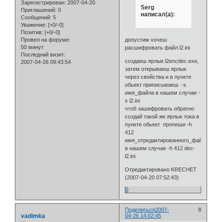
Зарегистрирован
: 2007-04-20
Serg
Приглашений:
0
написал(а):
Сообщений:
5
Уважение:
[+0/-0]
Позитив:
[+0/-0]
допустим хочеш
Провел на форуме:
50 минут
расшифровать файл l2.ini
Последний визит:
создаеш ярлык l2encdec.exe,
2007-04-26 09:43:54
затем открываеш ярлык
через свойства и в пункте
обьект приписываеш -s
имя_файла в нашем случае -
s l2.ini
чтоб зашифровать обратно
создай такой же ярлык тока в
пункте обьект пропеши -h
412
имя_отредактированного_файла
в нашем случае -h 412 dec-
l2.ini
Отредактировано KRECHET
(2007-04-20 07:52:43)
0
Поделиться
2007-
8
vadimka
04-26 14:02:45