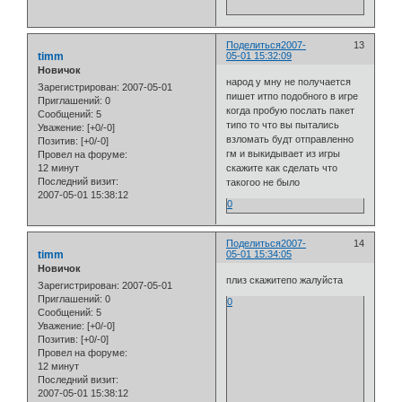
Поделиться
2007-
13
timm
05-01 15:32:09
Новичок
народ у мну не получается
Зарегистрирован
: 2007-05-01
пишет итпо подобного в игре
Приглашений:
0
когда пробую послать пакет
Сообщений:
5
типо то что вы пытались
Уважение:
[+0/-0]
взломать будт отправленно
Позитив:
[+0/-0]
гм и выкидывает из игры
Провел на форуме:
12 минут
скажите как сделать что
Последний визит:
такогоо не было
2007-05-01 15:38:12
0
Поделиться
2007-
14
timm
05-01 15:34:05
Новичок
плиз скажитепо жалуйста
Зарегистрирован
: 2007-05-01
Приглашений:
0
0
Сообщений:
5
Уважение:
[+0/-0]
Позитив:
[+0/-0]
Провел на форуме:
12 минут
Последний визит:
2007-05-01 15:38:12