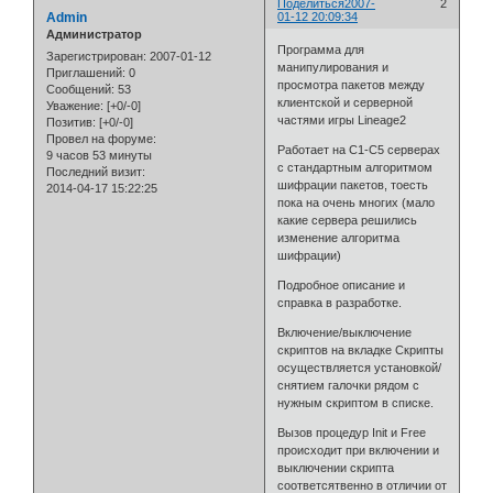
Поделиться
2007-
2
Admin
01-12 20:09:34
Администратор
Программа для
Зарегистрирован
: 2007-01-12
манипулирования и
Приглашений:
0
просмотра пакетов между
Сообщений:
53
клиентской и серверной
Уважение:
[+0/-0]
частями игры Lineage2
Позитив:
[+0/-0]
Провел на форуме:
Работает на С1-С5 серверах
9 часов 53 минуты
с стандартным алгоритмом
Последний визит:
шифрации пакетов, тоесть
2014-04-17 15:22:25
пока на очень многих (мало
какие сервера решились
изменение алгоритма
шифрации)
Подробное описание и
справка в разработке.
Включение/выключение
скриптов на вкладке Скрипты
осуществляется установкой/
снятием галочки рядом с
нужным скриптом в списке.
Вызов процедур Init и Free
происходит при включении и
выключении скрипта
соответсятвенно в отличии от