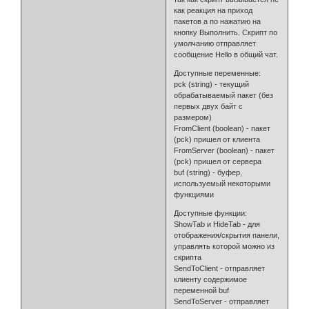
как реакция на приход
пакетов а по нажатию на
кнопку Выполнить. Скрипт по
умолчанию отправляет
сообщение Hello в общий чат.
Доступные переменные:
pck (string) - текущий
обрабатываемый пакет (без
первых двух байт с
размером)
FromClient (boolean) - пакет
(pck) пришел от клиента
FromServer (boolean) - пакет
(pck) пришел от сервера
buf (string) - буфер,
используемый некоторыми
функциями
Доступные функции:
ShowTab и HideTab - для
отображения/скрытия панели,
управлять которой можно из
скрипта
SendToClient - отправляет
клиенту содержимое
переменной buf
SendToServer - отправляет