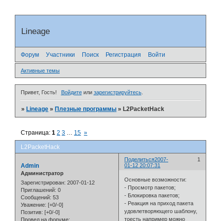
Lineage
Форум
Участники
Поиск
Регистрация
Войти
Активные темы
Привет, Гость!
Войдите
или
зарегистрируйтесь
.
»
Lineage
»
Плезные программы
»
L2PacketHack
Страница:
1
2
3
…
15
»
L2PacketHack
Поделиться
2007-
1
Admin
01-12 20:07:31
Администратор
Основные возможности:
Зарегистрирован
: 2007-01-12
- Просмотр пакетов;
Приглашений:
0
- Блокировка пакетов;
Сообщений:
53
- Реакция на приход пакета
Уважение:
[+0/-0]
удовлетворяющего шаблону,
Позитив:
[+0/-0]
тоесть например можно
Провел на форуме: