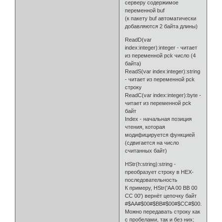
серверу содержимое
переменной buf
(к пакету buf автоматически
добавляются 2 байта длины)
ReadD(var
index:integer):integer - читает
из переменной pck число (4
байта)
ReadS(var index:integer):string
- читает из переменной pck
строку
ReadC(var index:integer):byte -
читает из переменной pck
байт
Index - начальная позиция
чтения, которая
модифицируется функцией
(сдвигается на число
считанных байт)
HStr(h:string):string -
преобразует строку в HEX-
последовательность
К примеру, HStr('AA 00 BB 00
CC 00') вернёт цепочку байт
#$AA#$00#$BB#$00#$CC#$00.
Можно передавать строку как
с пробелами, так и без них;