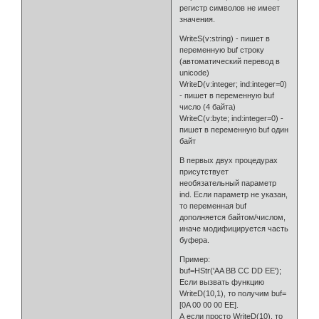
регистр символов не имеет
значения.
WriteS(v:string) - пишет в
переменную buf строку
(автоматический перевод в
unicode)
WriteD(v:integer; ind:integer=0)
- пишет в переменную buf
число (4 байта)
WriteC(v:byte; ind:integer=0) -
пишет в переменную buf один
байт
В первых двух процедурах
присутствует
необязательный параметр
ind. Если параметр не указан,
то переменная buf
дополняется байтом/числом,
иначе модифицируется часть
буфера.
Пример:
buf=HStr('AA BB CC DD EE');
Если вызвать функцию
WriteD(10,1), то получим buf=
[0A 00 00 00 EE].
А если просто WriteD(10), то