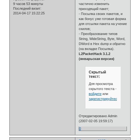
9 часов 53 минуты
частично изменить
Последний визит:
приходящий пакет;
2014-04-17 15:22:25
- Посылка своих пакетов, и
как бонус уже готовая форма
для отсылки пакета на учение
скилов;
- Преобразование типов
String, WideString, Byte, Word,
DWord в Hex dump и обратно
(на вкладке Посылка).
L2PacketHack 3.1.2
(январьская версия)
Скрытый
текст:
Для просмотра
скрытого текста -
войдите
или
зарегистрируйтесь
.
Отредактировано Admin
(2007-02-05 19:59:17)
0