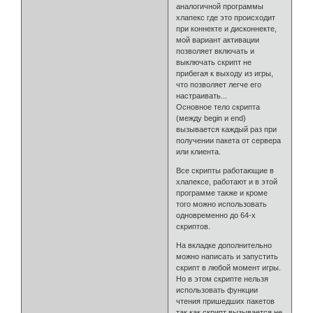
аналогичной программы
хлапекс где это происходит
при коннекте и дисконнекте,
мой вариант активации
позволяет включать и
выключать скрипт не
прибегая к выходу из игры,
что позволяет легче его
настраивать...
Основное тело скрипта
(между begin и end)
вызывается каждый раз при
получении пакета от сервера
или клиента.
Все скрипты работающие в
хлапексе, работают и в этой
программе также и кроме
того можно использовать
одновременно до 64-х
скриптов.
На вкладке дополнительно
можно написать и запустить
скрипт в любой момент игры.
Но в этом скрипте нельзя
использовать функции
чтения пришедших пакетов
так как скрипт вызывается не