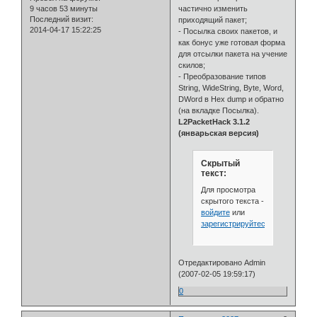
9 часов 53 минуты
частично изменить
Последний визит:
приходящий пакет;
2014-04-17 15:22:25
- Посылка своих пакетов, и
как бонус уже готовая форма
для отсылки пакета на учение
скилов;
- Преобразование типов
String, WideString, Byte, Word,
DWord в Hex dump и обратно
(на вкладке Посылка).
L2PacketHack 3.1.2
(январьская версия)
Скрытый
текст:
Для просмотра
скрытого текста -
войдите
или
зарегистрируйтесь
.
Отредактировано Admin
(2007-02-05 19:59:17)
0