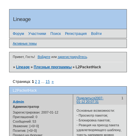
Lineage
Форум
Участники
Поиск
Регистрация
Войти
Активные темы
Привет, Гость!
Войдите
или
зарегистрируйтесь
.
»
Lineage
»
Плезные программы
»
L2PacketHack
Страница:
1
2
3
…
15
»
L2PacketHack
Поделиться
2007-
1
Admin
01-12 20:07:31
Администратор
Основные возможности:
Зарегистрирован
: 2007-01-12
- Просмотр пакетов;
Приглашений:
0
- Блокировка пакетов;
Сообщений:
53
- Реакция на приход пакета
Уважение:
[+0/-0]
удовлетворяющего шаблону,
Позитив:
[+0/-0]
тоесть например можно
Провел на форуме: