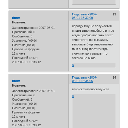
Поделиться
2007-
13
timm
05-01 15:32:09
Новичок
народ у мну не получается
Зарегистрирован
: 2007-05-01
пишет итпо подобного в игре
Приглашений:
0
когда пробую послать пакет
Сообщений:
5
типо то что вы пытались
Уважение:
[+0/-0]
взломать будт отправленно
Позитив:
[+0/-0]
гм и выкидывает из игры
Провел на форуме:
12 минут
скажите как сделать что
Последний визит:
такогоо не было
2007-05-01 15:38:12
0
Поделиться
2007-
14
timm
05-01 15:34:05
Новичок
плиз скажитепо жалуйста
Зарегистрирован
: 2007-05-01
Приглашений:
0
0
Сообщений:
5
Уважение:
[+0/-0]
Позитив:
[+0/-0]
Провел на форуме:
12 минут
Последний визит:
2007-05-01 15:38:12