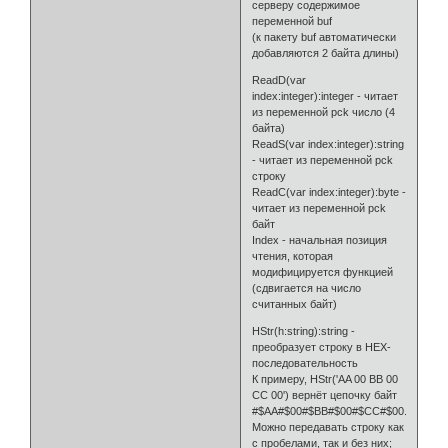
серверу содержимое
переменной buf
(к пакету buf автоматически
добавляются 2 байта длины)
ReadD(var
index:integer):integer - читает
из переменной pck число (4
байта)
ReadS(var index:integer):string
- читает из переменной pck
строку
ReadC(var index:integer):byte -
читает из переменной pck
байт
Index - начальная позиция
чтения, которая
модифицируется функцией
(сдвигается на число
считанных байт)
HStr(h:string):string -
преобразует строку в HEX-
последовательность
К примеру, HStr('AA 00 BB 00
CC 00') вернёт цепочку байт
#$AA#$00#$BB#$00#$CC#$00.
Можно передавать строку как
с пробелами, так и без них;