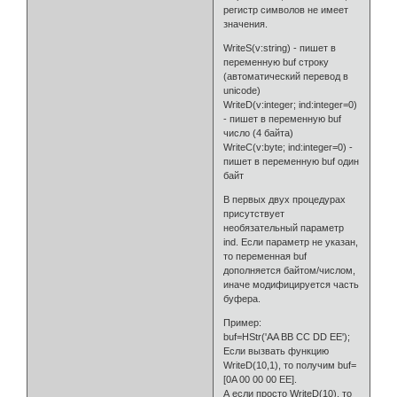
регистр символов не имеет
значения.
WriteS(v:string) - пишет в
переменную buf строку
(автоматический перевод в
unicode)
WriteD(v:integer; ind:integer=0)
- пишет в переменную buf
число (4 байта)
WriteC(v:byte; ind:integer=0) -
пишет в переменную buf один
байт
В первых двух процедурах
присутствует
необязательный параметр
ind. Если параметр не указан,
то переменная buf
дополняется байтом/числом,
иначе модифицируется часть
буфера.
Пример:
buf=HStr('AA BB CC DD EE');
Если вызвать функцию
WriteD(10,1), то получим buf=
[0A 00 00 00 EE].
А если просто WriteD(10), то