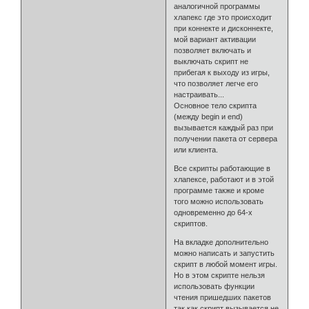
аналогичной программы
хлапекс где это происходит
при коннекте и дисконнекте,
мой вариант активации
позволяет включать и
выключать скрипт не
прибегая к выходу из игры,
что позволяет легче его
настраивать...
Основное тело скрипта
(между begin и end)
вызывается каждый раз при
получении пакета от сервера
или клиента.
Все скрипты работающие в
хлапексе, работают и в этой
программе также и кроме
того можно использовать
одновременно до 64-х
скриптов.
На вкладке дополнительно
можно написать и запустить
скрипт в любой момент игры.
Но в этом скрипте нельзя
использовать функции
чтения пришедших пакетов
так как скрипт вызывается не