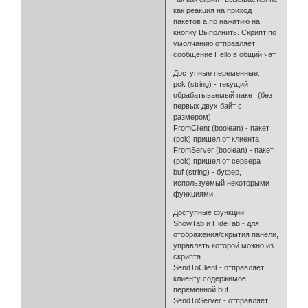
как реакция на приход
пакетов а по нажатию на
кнопку Выполнить. Скрипт по
умолчанию отправляет
сообщение Hello в общий чат.
Доступные переменные:
pck (string) - текущий
обрабатываемый пакет (без
первых двух байт с
размером)
FromClient (boolean) - пакет
(pck) пришел от клиента
FromServer (boolean) - пакет
(pck) пришел от сервера
buf (string) - буфер,
используемый некоторыми
функциями
Доступные функции:
ShowTab и HideTab - для
отображения/скрытия панели,
управлять которой можно из
скрипта
SendToClient - отправляет
клиенту содержимое
переменной buf
SendToServer - отправляет