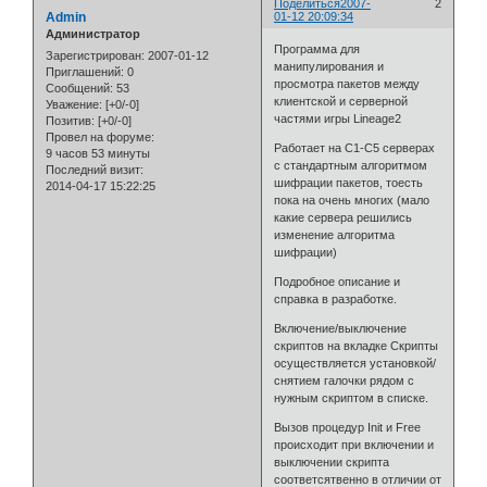
Поделиться
2007-
2
Admin
01-12 20:09:34
Администратор
Программа для
Зарегистрирован
: 2007-01-12
манипулирования и
Приглашений:
0
просмотра пакетов между
Сообщений:
53
клиентской и серверной
Уважение:
[+0/-0]
частями игры Lineage2
Позитив:
[+0/-0]
Провел на форуме:
Работает на С1-С5 серверах
9 часов 53 минуты
с стандартным алгоритмом
Последний визит:
шифрации пакетов, тоесть
2014-04-17 15:22:25
пока на очень многих (мало
какие сервера решились
изменение алгоритма
шифрации)
Подробное описание и
справка в разработке.
Включение/выключение
скриптов на вкладке Скрипты
осуществляется установкой/
снятием галочки рядом с
нужным скриптом в списке.
Вызов процедур Init и Free
происходит при включении и
выключении скрипта
соответсятвенно в отличии от