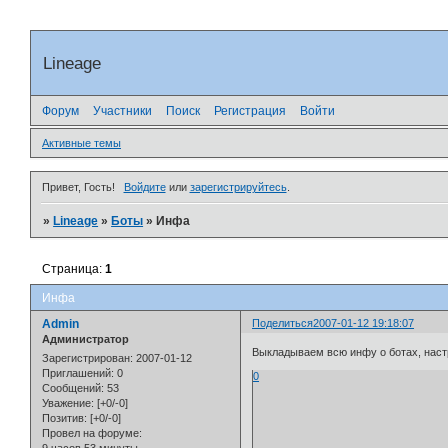
Lineage
Форум
Участники
Поиск
Регистрация
Войти
Активные темы
Привет, Гость!
Войдите
или
зарегистрируйтесь
.
»
Lineage
»
Боты
»
Инфа
Страница:
1
Инфа
Admin
Поделиться
2007-01-12 19:18:07
Администратор
Выкладываем всю инфу о ботах, наст
Зарегистрирован
: 2007-01-12
Приглашений:
0
0
Сообщений:
53
Уважение:
[+0/-0]
Позитив:
[+0/-0]
Провел на форуме: