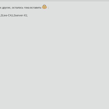
их других, осталось тока вставить
:
;L2Live-C4;L2server-X1;