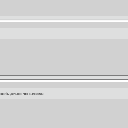
m
лучшебы дельное что выложили