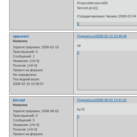
ProtocolVersion=656
ServerList=[1]
Отредактировано Чапаев (2008-02-04 
0
spaceorc
Поделиться
2008-02-10 10:48:48
Новичок
up
Зарегистрирован
: 2008-02-10
Приглашений:
0
0
Сообщений:
1
Уважение:
[+0/-0]
Позитив:
[+0/-0]
Провел на форуме:
Не определено
Последний визит:
2008-02-10 10:48:57
kircool
Поделиться
2008-08-02 13:41:02
Новичок
kyJI)
Зарегистрирован
: 2008-08-02
Приглашений:
0
0
Сообщений:
5
Уважение:
[+0/-0]
Позитив:
[+0/-0]
Провел на форуме: