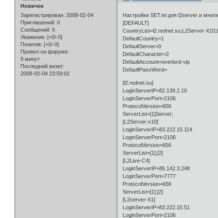
Новичок
Зарегистрирован
: 2008-02-04
Настройки SET.ini для l2server и мног
Приглашений:
0
[DEFAULT]
Сообщений:
5
CountryList=l2.rednet.su;L2Server-X10
Уважение:
[+0/-0]
DefaultCountry=1
Позитив:
[+0/-0]
DefaultServer=0
Провел на форуме:
DefaultCharacter=2
9 минут
DefaultAccount=overlord-vip
Последний визит:
DefaultPassWord=
2008-02-04 23:59:02
[l2.rednet.su]
LoginServerIP=82.138.2.10
LoginServerPort=2106
ProtocolVersion=656
ServerList=[1]Server;
[L2Server-x10]
LoginServerIP=83.222.15.114
LoginServerPort=2106
ProtocolVersion=656
ServerList=[1];[2]
[L2Live-C4]
LoginServerIP=85.142.3.248
LoginServerPort=7777
ProtocolVersion=656
ServerList=[1];[2]
[L2server-X1]
LoginServerIP=83.222.15.51
LoginServerPort=2106