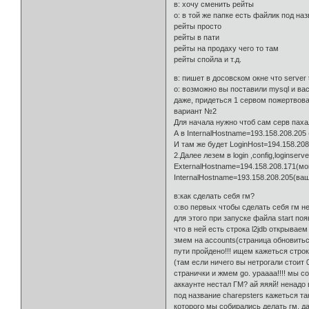
в: хочу сменить рейты
о: в той же папке есть файлик под н
рейты просто
рейты в пати
рейты на продаху чего то там
рейты спойла и т.д.
в: пишет в досовском окне что server 
о: возможно вы поставили mysql и вас
даже, придеться 1 сервом пожертвоват
вариант №2
Для начала нужно чтоб сам серв пахал
А в InternalHostname=193.158.208.205 
И там же будет LoginHost=194.158.208
2.Далее лезем в login ,config,loginser
ExternalHostname=194.158.208.171(мо
InternalHostname=193.158.208.205(ваш
в:как сделать себя гм?
о:во первых чтобы сделать себя гм не
для этого при запуске файла start п
что в ней есть строка l2jdb открывае
змем на accounts(страница обновиться
пути пройдено!!! ищем кажеться строк
(там если ничего вы нетрогали стоит 
странички и жмем go. ураааа!!!! мы с
аккаунте нестал ГМ? ай яяяй! ненадо
под название charepsters кажеться т
которого мы собирались делать гм, да