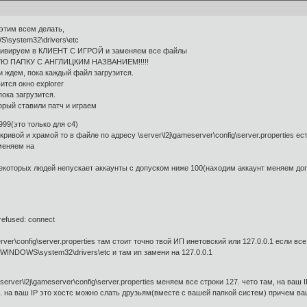
 этим всем делать,
S\system32\drivers\etc
рхивируем в КЛИЕНТ С ИГРОЙ и заменяем все файлы
БУЮ ПАПКУ С АНГЛИЦКИМ НАЗВАНИЕМ!!!!!
 ждем, пока каждый файл загрузится.
вится окно explorer
пока загрузится.
орый ставили патч и играем
999(это только для с4)
ривой и храмой то в файле по адресу \server\l2j\gameserver\config\server.properties ес
меняем на
екоторых людей непускает аккаунты с допуском ниже 100(находим аккаунт меняем допу
refused: connect
rver\config\server.properties там стоит точно твой ИП инетовский или 127.0.0.1 если все
\WINDOWS\system32\drivers\etc и там ип замени на 127.0.0.1
\server\l2j\gameserver\config\server.properties меняем все строки 127. чето там, на в
. на ваш IP это хостс можно слать друзьям(вместе с вашей папкой систем) причем 