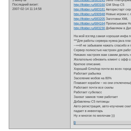
3 минуты
http://ifolder.ru/683143
Java Платформ
Последний визит:
http://ifolder.ru/683160
GM Shop С5
2007-02-14 11:14:58
http://ifolder.ru/683181
Авторестарт сер
http://ifolder.ru/690948
Новые игроки с 
http://ifolder.ru/683205
Заготовки XML
http://ifolder.ru/684164
Прописываем Ho
http://ifolder.ru/683230
Добавляем в Дат
На мой взгляд самая хорошая инфа п
***Для работы сервера нужна java пл
--==И не забываем нажать спасибо и 
Сервер полностью настроен для работы
Никаких настроек вам самим делать н
Желательно обновить клиент с офф 
Краткое описание.
Хороший Gmshop почти во всех горо
Работает рабылка
Заселение мобов на 80%
Плавают корабли – но они отключен
Работают почти все скилы
Работает субкласс
Захват замков тоже работает
Добавлены С5 питомцы
Авто-регистрация, авто-изучение ски
падает в инвентарь
Ну и многое по мелочам )))
0