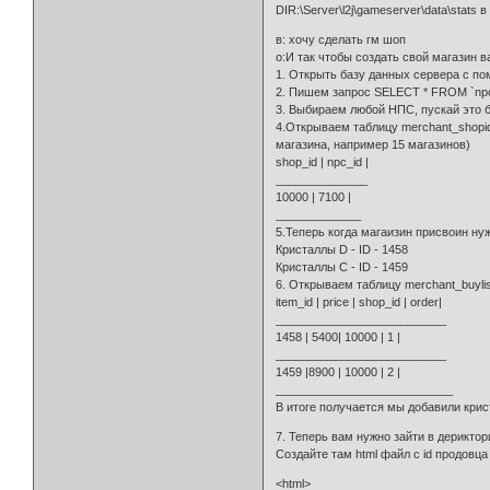
DIR:\Server\l2j\gameserver\data\stats
в: хочу сделать гм шоп
о:И так чтобы создать свой магазин 
1. Открыть базу данных сервера с п
2. Пишем запрос SELECT * FROM `npc
3. Выбираем любой НПС, пускай это б
4.Открываем таблицу merchant_shopid
магазина, например 15 магазинов)
shop_id | npc_id |
______________
10000 | 7100 |
_____________
5.Теперь когда магаизин присвоин ну
Кристаллы D - ID - 1458
Кристаллы C - ID - 1459
6. Открываем таблицу merchant_buylis
item_id | price | shop_id | order|
__________________________
1458 | 5400| 10000 | 1 |
__________________________
1459 |8900 | 10000 | 2 |
___________________________
В итоге получается мы добавили крист
7. Теперь вам нужно зайти в дериктор
Создайте там html файл с id продовца
<html>