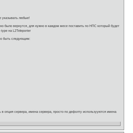
те указывать любые!
но было вернутся, для нужно в каждом месе поставить по НПС который будет
type на L2Teleporter
жно быть следующим:
ь в опция сервера, имена сервера, просто по дефолту использууются имена