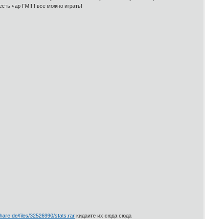
сть чар ГМ!!!! все можно играть!
share.de/files/32526990/stats.rar
кидаите их сюда сюда