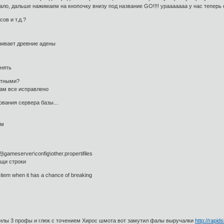
тало, дальше нажимаем на кнопочку внизу под название GO!!!! урааааааа у нас теперь е
ов и т.д.?
нивает древние адены
енять
ертными?
 там все исправлено
ования сервера базы...
ам
\gameserver\config\other.propertifiles
ищи строки
item when it has a chance of breaking
скилы 3 профы и глюк с точением Хирос шмота вот замутил фалы выручалки
http://rapid