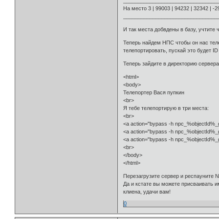
________________________________
На место 3 | 99003 | 94232 | 32342 | -2
________________________________
И так места добвдены в базу, учтите
Теперь найдем НПС чтобы он нас теле
телепортировать, пускай это будет ID
Теперь зайдите в директорию сервера
<html>
<body>
Телепортер Вася пупкин
<br>
Я тебе телепортирую в три места:
<br>
<a action="bypass -h npc_%objectId%_
<a action="bypass -h npc_%objectId%_
<a action="bypass -h npc_%objectId%_
<br>
</body>
</html>
Перезагрузите сервер и респауните N
Да и кстате вы можете присваивать и
клиена, удачи вам!
0