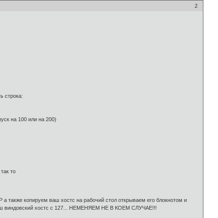
2
ть строка:
ск на 100 или на 200)
 так то
аш IP а также копируем ваш хостс на рабочий стол открываем его блокнотом и
ваш виндовский хостс с 127... НЕМЕНЯЕМ НЕ В КОЕМ СЛУЧАЕ!!!