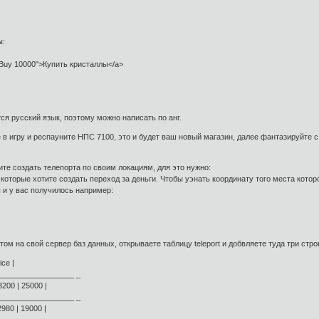
ы:
_Buy 10000">Купить кристаллы</a>
ся русский язык, поэтому можно написать по анг.
 в игру и респауните НПС 7100, это и будет ваш новый магазин, далее фантазируйте с
ите создать телепорта по своим локациям, для это нужно:
 которые хотите создать переход за деньги. Чтобы уэнать координату того места котор
 и у вас получилось например:
м на свой сервер баз данных, открываете таблицу teleport и добвляете туда три стро
ice |
__________________ _
3200 | 25000 |
__________________ _
2980 | 19000 |