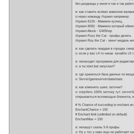
без раздницы у меня и так и так рабо
в: как ставить всяких мамонов валакас
о:через команду //spawn например:
//spawn 8126 - Маммон кузнец,
//spawn 8092 - Маммон который обме
//spawn Alexis - GMShop
//spawn Puss the Cat - профы делать
//spawn Roy the Cat - эвент медаль м
в: как сделать гвардов в городах см
о: если у вас с4 то никак качайте с5
в: ненаходит программа для редактир
о: а ты start.bat запускал?
в: где храниться база данных по вещ
о: Server/gameserver/data/stats
в: как изменить шанс заточки?
о: отрубать 100% заточку тут: server\l2j
открываеться вспомощью блокнота, 
# % Chance of succeding to enchant an 
EnchantChance = 100
# Enchant limit (unlimited on default)
EnchantMax = 100
в: непашут скилы 3-й профы
о: Ну у тех у каво ищо не работают 