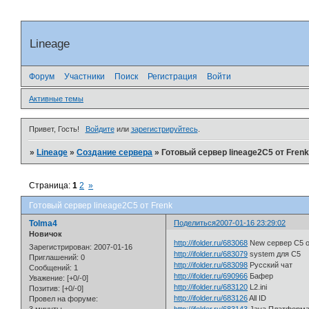
Lineage
Форум
Участники
Поиск
Регистрация
Войти
Активные темы
Привет, Гость!
Войдите
или
зарегистрируйтесь
.
»
Lineage
»
Создание сервера
»
Готовый сервер lineage2C5 от Fren
Страница:
1
2
»
Готовый сервер lineage2C5 от Frenk
Tolma4
Поделиться
2007-01-16 23:29:02
Новичок
http://ifolder.ru/683068
New сервер С5 о
Зарегистрирован
: 2007-01-16
http://ifolder.ru/683079
system для С5
Приглашений:
0
http://ifolder.ru/683098
Русский чат
Сообщений:
1
http://ifolder.ru/690966
Бафер
Уважение:
[+0/-0]
http://ifolder.ru/683120
L2.ini
Позитив:
[+0/-0]
http://ifolder.ru/683126
All ID
Провел на форуме: