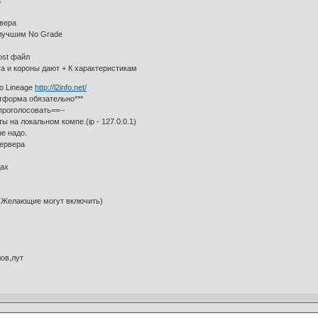
а
вера
лучшим No Grade
st файл
а и короны дают + К характеристикам
о Lineage
http://l2info.net/
атформа обязательно***
проголосовать==--
 на локальном компе.(ip - 127.0.0.1)
е надо.
сервера
дах
ы(Желающие могут включить)
лов,лут