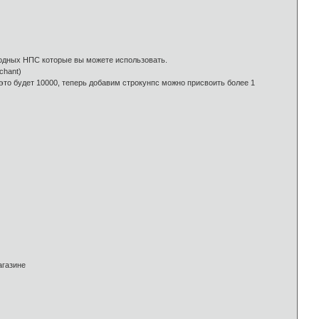
бодных НПС которые вы можете использовать.
chant)
это будет 10000, теперь добавим строкунпс можно присвоить более 1
агазине