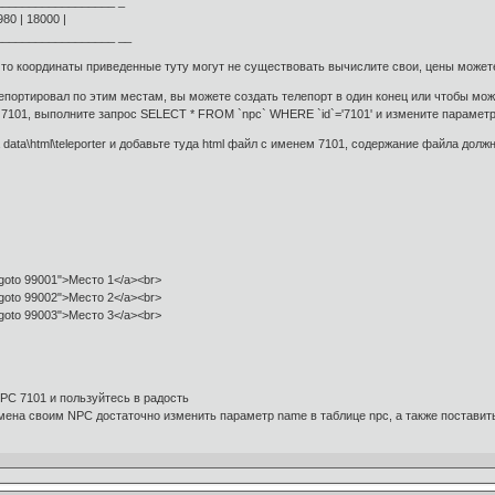
__________________ _
980 | 18000 |
__________________ __
 что координаты приведенные туту могут не существовать вычислите свои, цены може
портировал по этим местам, вы можете создать телепорт в один конец или чтобы мож
 7101, выполните запрос SELECT * FROM `npc` WHERE `id`='7101' и измените параметр 
 data\html\teleporter и добавьте туда html файл с именем 7101, содержание файла дол
goto 99001">Место 1</a><br>
goto 99002">Место 2</a><br>
goto 99003">Место 3</a><br>
PC 7101 и пользуйтесь в радость
мена своим NPC достаточно изменить параметр name в таблице npc, а также поставит