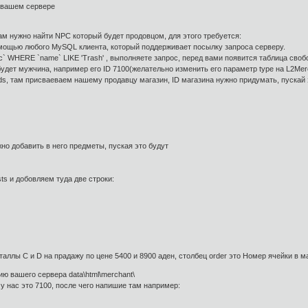
 в вашем сервере
вам нужно найти NPC который будет продовцом, для этого требуется:
омощью любого MySQL клиента, который поддерживает посылку запроса серверу.
` WHERE `name` LIKE 'Trash' , выполняете запрос, перед вами появится таблица сво
удет мужчина, например его ID 7100(желательно изменить его параметр type на L2Mer
s, там присваеваем нашему продавцу магазин, ID магазина нужно придумать, пускай 
жно добавить в него предметы, пуская это будут
ts и добовляем туда две строки:
аллы C и D на прадажу по цене 5400 и 8900 аден, столбец order это Номер ячейки в м
ию вашего сервера data\html\merchant\
 у нас это 7100, после чего напишие там например: