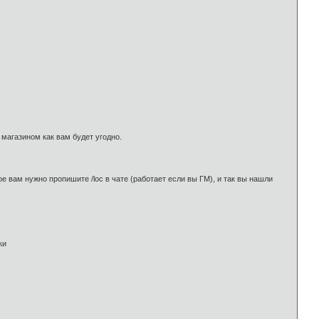
 магазином как вам будет угодно.
ое вам нужно пропишите /loc в чате (работает если вы ГМ), и так вы нашли
ки