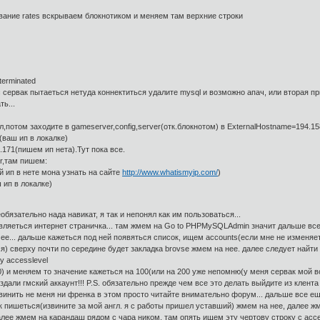
азвание rates вскрываем блокнотиком и меняем там верхние строки
terminated
 сервак пытаеться нетуда коннектиться удалите mysql и возможно апач, или вторая пр
ь...
,потом заходите в gameserver,config,server(отк.блокнотом) в ExternalHostname=194.15
(ваш ип в локалке)
.171(пишем ип нета).Тут пока все.
ver,там пишем:
й ип в нете мона узнать на сайте
http://www.whatismyip.com/
)
 ип в локалке)
обязательно нада навикат, я так и непонял как им пользоваться...
оявляеться интернет страничка... там жмем на Go to PHPMySQLAdmin значит дальше все
м ее... дальше кажеться под ней появяться список, ищем accounts(если мне не изменяе
) сверху почти по середине будет закладка brovse жмем на нее. далее следует найти л
у accesslevel
0) и меняем то значение кажеться на 100(или на 200 уже непомню(у меня сервак мой в
оздали гмский аккаунт!!! P.S. обязательно прежде чем все это делать выйдите из клент
 винить не меня ни френка в этом просто читайте внимательно форум... дальше все еще
ак пишеться(извините за мой англ. я с работы пришел уставший) жмем на нее, далее ж
лее жмем на карандаш рядом с чара ником, там опять ищем эту чертову строку с access