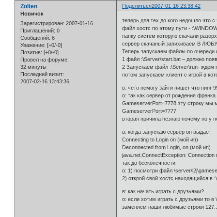
Zolten
Поделиться
2007-01-16 23:38:42
Новичок
теперь для тех до кого недошло что с
Зарегистрирован
: 2007-01-16
файл хостс по этому пути - :\WINDOW
Приглашений:
0
папку систем которую скачали разо
Сообщений:
6
сервер скачаный запихиваем В ЛЮ
Уважение:
[+0/-0]
Теперь запускаем файлы по очереди и
Позитив:
[+0/-0]
1 файл :\Server\start.bat – должно поя
Провел на форуме:
32 минуты
2 Запускаем файл :\Server\run- ждем 
Последний визит:
потом запускаем клиент с игрой в кот
2007-02-16 13:43:36
в: чето немогу зайти пишет что пинг 9
о: так как сервер от рождения френка к
GameserverPort=7778 эту строку мы 
GameserverPort=7777
вторая причина незнаю почему но у н
в: когда запускаю сервер он выдает
Connecting to Login on (мой ип)
Deconnected from Login, on (мой ип)
java.net.ConnectException: Connection 
так до бесконечности
о: 1) посмотри файл \server\l2j\gamese
2) открой свой хостс находящийся в :
в: как начать играть с друзьями?
о: если хотим играть с друзьями то в 
заменяем наши любимые строки 127..