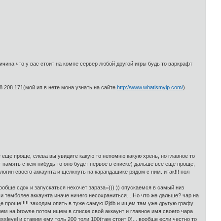
ичина что у вас стоит на компе сервер любой другой игры будь то варкрафт
8.208.171(мой ип в нете мона узнать на сайте
http://www.whatismyip.com/
)
 еще проще, слева вы увидите какую то непомню какую хрень, но главное то
т память с кем нибудь то оно будет первое в списке) дальше все еще проще,
огин своего аккаунта и щелкнуть на карандашике рядом с ним. итак!!! пол
ообще сдох и запускаться нехочет зараза=))) )) опускаемся в самый низ
а и темболее аккаунта иначе ничего несохраниться... Но что же дальше? чар на
 проще!!!!! заходим опять в туже самую l2jdb и ищем там уже другую графу
мем на browse потом ищем в списке свой аккаунт и главное имя своего чара
level и ставим ему толь 200 толи 100(там стоит 0)... вообще если честно то