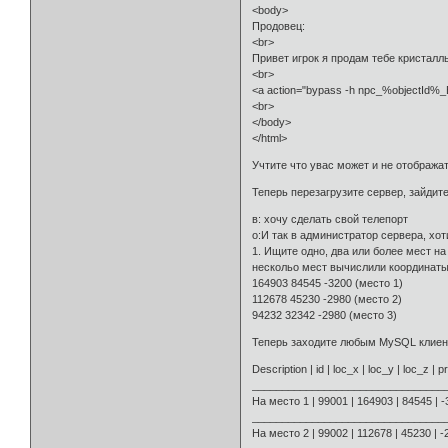
<body>
Продовец:
<br>
Привет игрок я продам тебе кристалл
<br>
<a action="bypass -h npc_%objectId%
<br>
</body>
</html>
Учтите что увас может и не отображат
Теперь перезагрузите сервер, зайдите
в: хочу сделать свой телепорт
о:И так в администратор сервера, хот
1. Ищите одно, два или более мест на
нескольо мест вычислили координаты
164903 84545 -3200 (место 1)
112678 45230 -2980 (место 2)
94232 32342 -2980 (место 3)
Теперь заходите любым MySQL клиенто
Description | id | loc_x | loc_y | loc_z | pr
________________________________
На место 1 | 99001 | 164903 | 84545 | -
________________________________
На место 2 | 99002 | 112678 | 45230 | -