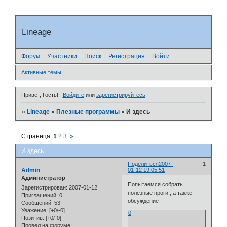
Lineage
Форум
Участники
Поиск
Регистрация
Войти
Активные темы
Привет, Гость!
Войдите
или
зарегистрируйтесь
.
»
Lineage
»
Плезные программы
»
И здесь
Страница:
1
2
3
»
И здесь
Поделиться
2007-
1
Admin
01-12 19:05:51
Администратор
Попытаемся собрать
Зарегистрирован
: 2007-01-12
полезные проги , а также
Приглашений:
0
обсуждение
Сообщений:
53
Уважение:
[+0/-0]
0
Позитив:
[+0/-0]
Провел на форуме: