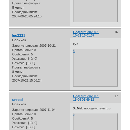
Провел на форуме:
5 минут
Последний визит:
2007-09-20 05:24:15
Поделиться
2007-
16
leo3331
10-21 15:01:57
Новичок
кул
Зарегистрирован
: 2007-10-21
Приглашений:
0
0
Сообщений:
5
Уважение:
[+0/-0]
Позитив:
[+0/-0]
Провел на форуме:
8 минут
Последний визит:
2007-10-21 15:06:24
Поделиться
2007-
17
unreal
11-04 01:49:12
Новичок
XzMeL
посодействуй плз
Зарегистрирован
: 2007-11-04
Приглашений:
0
0
Сообщений:
5
Уважение:
[+0/-0]
Позитив:
[+0/-0]