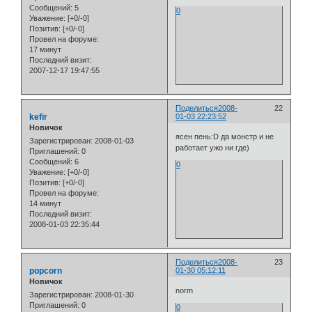
Сообщений:
5
0
Уважение:
[+0/-0]
Позитив:
[+0/-0]
Провел на форуме:
17 минут
Последний визит:
2007-12-17 19:47:55
Поделиться
2008-
22
kefir
01-03 22:23:52
Новичок
ясен пень:D да монстр и не
Зарегистрирован
: 2008-01-03
работает ужо ни где)
Приглашений:
0
Сообщений:
6
0
Уважение:
[+0/-0]
Позитив:
[+0/-0]
Провел на форуме:
14 минут
Последний визит:
2008-01-03 22:35:44
Поделиться
2008-
23
popcorn
01-30 05:12:11
Новичок
norm
Зарегистрирован
: 2008-01-30
Приглашений:
0
0