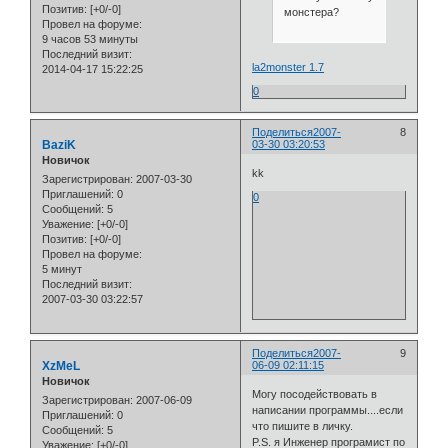
Позитив:
[+0/-0]
монстера?
Провел на форуме:
9 часов 53 минуты
Последний визит:
la2monster 1.7
2014-04-17 15:22:25
0
Поделиться
2007-
8
BaziK
03-30 03:20:53
Новичок
kk
Зарегистрирован
: 2007-03-30
Приглашений:
0
0
Сообщений:
5
Уважение:
[+0/-0]
Позитив:
[+0/-0]
Провел на форуме:
5 минут
Последний визит:
2007-03-30 03:22:57
Поделиться
2007-
9
XzMeL
06-09 02:11:15
Новичок
Могу посодействовать в
Зарегистрирован
: 2007-06-09
написании программы....если
Приглашений:
0
что пишите в личку.
Сообщений:
5
P.S. я Инженер програмист по
Уважение:
[+0/-0]