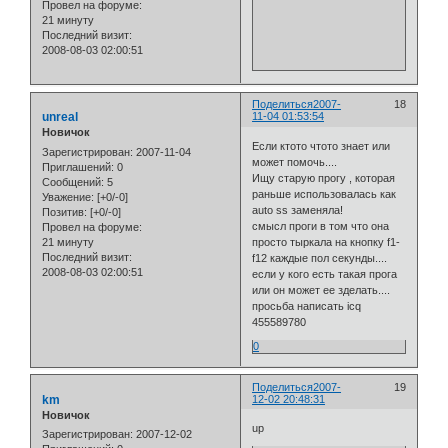
Провел на форуме:
21 минуту
Последний визит:
2008-08-03 02:00:51
Поделиться
2007-
18
unreal
11-04 01:53:54
Новичок
Если ктото чтото знает или
Зарегистрирован
: 2007-11-04
может помочь....
Приглашений:
0
Ищу старую прогу , которая
Сообщений:
5
раньше использовалась как
Уважение:
[+0/-0]
auto ss заменяла!
Позитив:
[+0/-0]
смысл проги в том что она
Провел на форуме:
21 минуту
просто тыркала на кнопку f1-
Последний визит:
f12 каждые пол секунды....
2008-08-03 02:00:51
если у кого есть такая прога
или он может ее зделать....
просьба написать icq
455589780
0
Поделиться
2007-
19
km
12-02 20:48:31
Новичок
up
Зарегистрирован
: 2007-12-02