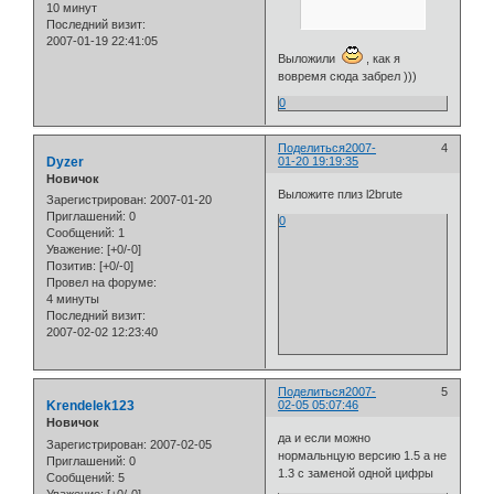
10 минут
Последний визит:
2007-01-19 22:41:05
Выложили
, как я
вовремя сюда забрел )))
0
Поделиться
2007-
4
Dyzer
01-20 19:19:35
Новичок
Выложите плиз l2brute
Зарегистрирован
: 2007-01-20
Приглашений:
0
0
Сообщений:
1
Уважение:
[+0/-0]
Позитив:
[+0/-0]
Провел на форуме:
4 минуты
Последний визит:
2007-02-02 12:23:40
Поделиться
2007-
5
Krendelek123
02-05 05:07:46
Новичок
да и если можно
Зарегистрирован
: 2007-02-05
нормальнцую версию 1.5 а не
Приглашений:
0
1.3 с заменой одной цифры
Сообщений:
5
Уважение:
[+0/-0]