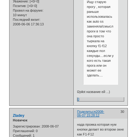
Уважение:
[+0/-0]
Ищу старую
Позитив:
[+0/-0]
прогу , которая
Провел на форуме:
раньше
10 минут
использовалась
Последний визит:
как auto ss
2008-06-06 17:36:13
заменяла!смысл
проги в том что
она просто
тыркала на
кнопку f1-f12
каждые пол
секунды....если у
кого есть такая
прога или он
может ее
зделать....
l2pilot название ей ...)
0
Поделиться
2008-
30
Zladey
06-07 15:28:12
Новичок
нада прожка которая нум
Зарегистрирован
: 2008-06-07
кнопки делает во втором окне
Приглашений:
0
как F1-F12
Сообщений:
1