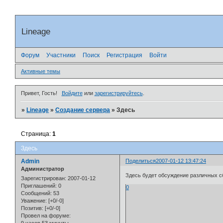
Lineage
Форум
Участники
Поиск
Регистрация
Войти
Активные темы
Привет, Гость!
Войдите
или
зарегистрируйтесь
.
»
Lineage
»
Создание сервера
»
Здесь
Страница:
1
Здесь
Admin
Поделиться
2007-01-12 13:47:24
Администратор
Здесь будет обсуждение различных с
Зарегистрирован
: 2007-01-12
Приглашений:
0
0
Сообщений:
53
Уважение:
[+0/-0]
Позитив:
[+0/-0]
Провел на форуме: