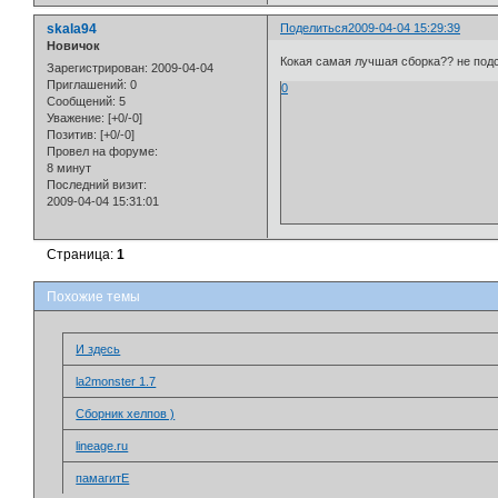
skala94
Поделиться
2009-04-04 15:29:39
Новичок
Кокая самая лучшая сборка?? не под
Зарегистрирован
: 2009-04-04
Приглашений:
0
0
Сообщений:
5
Уважение:
[+0/-0]
Позитив:
[+0/-0]
Провел на форуме:
8 минут
Последний визит:
2009-04-04 15:31:01
Страница:
1
Похожие темы
И здесь
la2monster 1.7
Сборник хелпов )
lineage.ru
памагитЕ