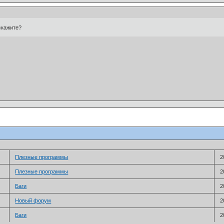
скажите?
Плезные программы
2
Плезные программы
2
Баги
2
Новый форум
2
Баги
2