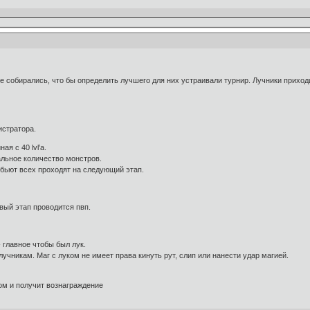
ge собирались, что бы определить лучшего для них устраивали турнир. Лучники приходи
истратора.
я с 40 lvl’а.
льное количество монстров.
убьют всех проходят на следующий этап.
ый этап проводится пвп.
 главное чтобы был лук.
учникам. Маг с луком не имеет права кинуть рут, слип или нанести удар магией.
ом и получит вознаграждение