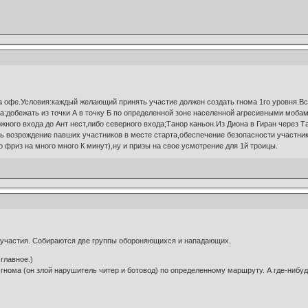
а офе.Условия:каждый желающий принять участие должен создать гнома 1го уровня.Вс
ча:добежать из точки А в точку Б по определенной зоне населенной агресивными мобам
южного входа до Ант нест,либо северного входа;Танор каньон.Из Диона в Гиран через 
 возрождение павших участников в месте старта,обеспечение безопасности участнико
 фриз на много много К минут),ну и призы на свое усмотрение для 1й троицы.
 участия. Собираются две группы обороняющихся и нападающих.
 главное.)
гнома (он злой нарушитель читер и ботовод) по определенному маршруту. А где-нибудь