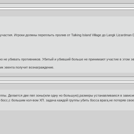
астия. Игроки должны переплыть пролив от Talking Island Village до Langk Lizardman D
о не убивать противников. Убитый и убивший больше не принимают участие в этом эв
к эвента получит вознаграждение.
уппы. Делается две пвп зоны(или одну но большую),размеры устанавливаюся в зависим
 босс,с большим кол-вом ХП. задача каждой группы убить босса врага,не потеряв свое