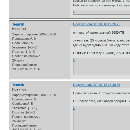
кусков то проводится пвп между этим
Вобшем у нас почти никогда 1 челове
0
Temnik
Поделиться
2007-01-18 23:26:25
Новичок
оч простой самопальный ЭВЕНТ!!
Зарегистрирован
: 2007-01-18
Приглашений:
0
значит так: 20 игроков (желательно 
Сообщений:
5
где их будет ждать GM. По ходу этого
Уважение:
[+0/-0]
Позитив:
[+0/-0]
ПОБЕДИТЕЛЯ ЖДЁТ САЛИДНЫЙ ПРИ
Провел на форуме:
0
26 минут
Последний визит:
2007-02-07 21:11:49
Temnik
Поделиться
2007-01-18 23:30:53
Новичок
Правила просты. В трудноузнаваемой 
Зарегистрирован
: 2007-01-18
Приглашений:
0
ПС: после того, как найден предмет -
Сообщений:
5
Уважение:
[+0/-0]
0
Позитив:
[+0/-0]
Провел на форуме:
26 минут
Последний визит:
2007-02-07 21:11:49