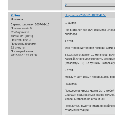
0
Zolten
Поделиться
2007-01-18 22:41:55
Новичок
Снайпер.
Зарегистрирован
: 2007-01-16
Приглашений:
0
Раз в сто лет все лучники мира Linea
Сообщений:
6
снайпера.
Уважение:
[+0/-0]
Позитив:
[+0/-0]
1 этап.
Провел на форуме:
32 минуты
Эвент проводится при помощи админ
Последний визит:
В Колизее ставятся 10 монстров, начина
2007-02-16 13:43:36
Каждый лучник должен убить максима
(Максимум 10). Те лучники, которые 
2 этап.
Между участниками прошедшими перв
Правила:
Профессия игрока может быть любой-
Скилами пользоваться можно только л
Уровень игроков не ограничен.
Победитель будет считаться снайпер
от администрации.