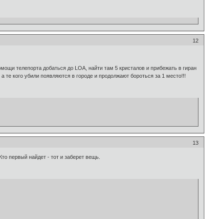
12
омощи телепорта добаться до LOA, найти там 5 кристалов и прибежать в гиран
а те кого убили появляются в городе и продолжают бороться за 1 место!!!
13
о первый найдет - тот и заберет вещь.