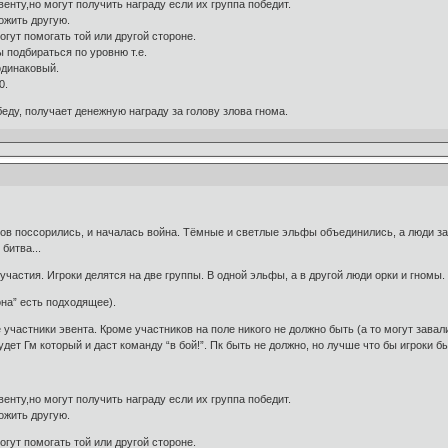
венту,но могут получить награду если их группа победит.
ожить другую.
огут помогать той или другой стороне.
 подбираться по уровню т.е.
одинаковый.
0.
еду, получает денежную награду за голову злова гнома.
в поссорились, и началась война. Тёмные и светлые эльфы объединились, а люди зак
битва...
частия. Игроки делятся на две группы. В одной эльфы, а в другой люди орки и гномы.
на” есть подходящее).
 участники эвента. Кроме участников на поле никого не должно быть (а то могут завал
удет Гм который и даст команду “в бой!”. Пк быть не должно, но лучше что бы игроки 
венту,но могут получить награду если их группа победит.
ожить другую.
огут помогать той или другой стороне.