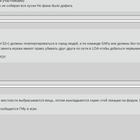
и участниками)
к не собирал все куски Но фана было дофига.
лвл 52+) должны телепортироваться в город людей, и по команде GM'a они должны без п
 эвента игроки имеют право убивать друг друга по пути в LOA чтобы добаться первыми 
З!!
местности выбрасывается вещь, потом выкладывется скрин этой локации на форум. Кт
 сообщается ГМу в игре.