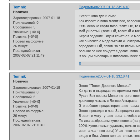
Temnik
Поделиться
2007-01-18 23:14:40
Новичок
Event "Пиво для гнома"
Зарегистрирован
: 2007-01-18
Как известно пиво любят все, особен
Приглашений:
0
Есть особые сорта пива, элитные, те 
Сообщений:
5
мой ушастый (зеленый, толстый и так 
Уважение:
[+0/-0]
Берем задание - идем качаться, с мо
Позитив:
[+0/-0]
как в ивенте с медальками и нектара
Провел на форуме:
26 минут
определенный, потом за эти итемы мо
Последний визит:
больше за нее придется делать пива 
2007-02-07 21:11:49
В общем пивовары и пиволюбы всех 
0
Temnik
Поделиться
2007-01-18 23:18:41
Новичок
Эвент "Посох Древнего Монаха"
Зарегистрирован
: 2007-01-18
Когда-то в стародавние времена жил 
Приглашений:
0
Pytan. Без посоха Монах потерял сво
Сообщений:
5
досихпор лежать в Логове Антараса.
Уважение:
[+0/-0]
Это вобшем предистория, а вот сама 
Позитив:
[+0/-0]
Эвент проходит в лоа. За пределы ло
Провел на форуме:
26 минут
В эвенте могут учавствовать любые л
Последний визит:
По лоа разбросаны куски посоха (напр
2007-02-07 21:11:49
100%.Кусок нельзя удалить, нельзя в
ивента лоа - пвп зона) Участники на
входе в Лоа. Ивент кончается как тол