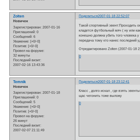
Zolten
Поделиться
2007-01-18 22:52:07
Новичок
Такой спортивный эвент:Проходить он 
Зарегистрирован
: 2007-01-16
кладется футбольный мяч ( ну или ка
Приглашений:
0
конешно должна убить того чловека у
Сообщений:
6
передача тому кто нанес последний у
Уважение:
[+0/-0]
Позитив:
[+0/-0]
Отредактировано Zolten (2007-01-18 2
Провел на форуме:
32 минуты
0
Последний визит:
2007-02-16 13:43:36
Temnik
Поделиться
2007-01-18 23:12:41
Новичок
Класс , долго искал , где взять эвенты
Зарегистрирован
: 2007-01-18
щас чегонить тоже выложу
Приглашений:
0
Сообщений:
5
0
Уважение:
[+0/-0]
Позитив:
[+0/-0]
Провел на форуме:
26 минут
Последний визит:
2007-02-07 21:11:49