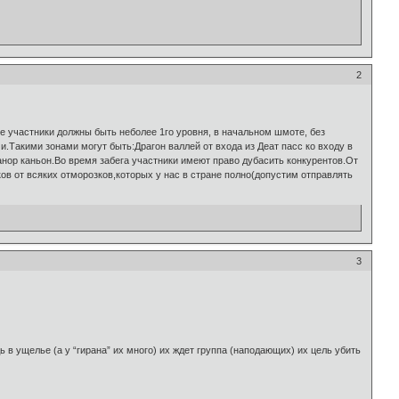
2
е участники должны быть неболее 1го уровня, в начальном шмоте, без
и.Такими зонами могут быть:Драгон валлей от входа из Деат пасс ко входу в
Танор каньон.Во время забега участники имеют право дубасить конкурентов.От
в от всяких отморозков,которых у нас в стране полно(допустим отправлять
3
 в ущелье (а у “гирана” их много) их ждет группа (наподающих) их цель убить