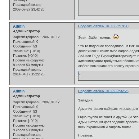
38 минут
Последний визит:
2007-07-27 23:42:28
Admin
Поделиться
2007-01-18 22:19:08
Администратор
Зарегистрирован
: 2007-01-12
Эвент:Забег гномов.
Приглашений:
0
Что то подобное проводилось в ВоВ н
Сообщений:
53
денег,хилок и каких либо бафов.Зада
Уважение:
[+0/-0]
Позитив:
[+0/-0]
ЛоА или ГК до Гирана;Вастерлэнд от 
Провел на форуме:
администрации требуеться обеспечить
9 часов 53 минуты
любого помешавшего эвенту игрока во
Последний визит:
0
2014-04-17 15:22:25
Admin
Поделиться
2007-01-18 22:32:25
Администратор
Западня
Зарегистрирован
: 2007-01-12
Приглашений:
0
Администрация набирает игроков для
Сообщений:
53
Уважение:
[+0/-0]
Одна группа не знает о другой. (И это
Позитив:
[+0/-0]
Администрация дает задание довести 
Провел на форуме:
всех охранников и забрать гнома.
9 часов 53 минуты
Последний визит:
Правила: