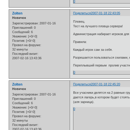
0
Zolten
Поделиться
2007-01-18 22:43:05
Новичок
Пловец.
Зарегистрирован
: 2007-01-16
Тест на лучшего пловца сервера!
Приглашений:
0
Сообщений:
6
Администрация набирает игроков для уч
Уважение:
[+0/-0]
Позитив:
[+0/-0]
Правила:
Провел на форуме:
32 минуты
Каждый игрок сам за себя.
Последний визит:
Разрешается пользоваться скилами, н
2007-02-16 13:43:36
Переплывший первым пролив участни
0
Zolten
Поделиться
2007-01-18 22:45:20
Новичок
Все учасники делятся на 2 равные гр
Зарегистрирован
: 2007-01-16
дается лагерь,в котором будет стоять
Приглашений:
0
(аля зарница).
Сообщений:
6
Уважение:
[+0/-0]
0
Позитив:
[+0/-0]
Провел на форуме:
32 минуты
Последний визит:
2007-02-16 13:43:36