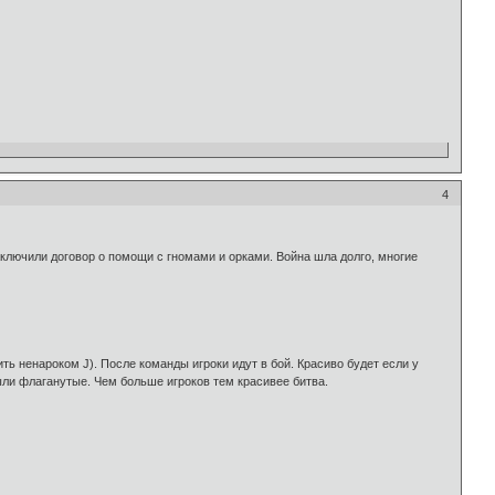
4
лючили договор о помощи с гномами и орками. Война шла долго, многие
ить ненароком J). После команды игроки идут в бой. Красиво будет если у
были флаганутые. Чем больше игроков тем красивее битва.