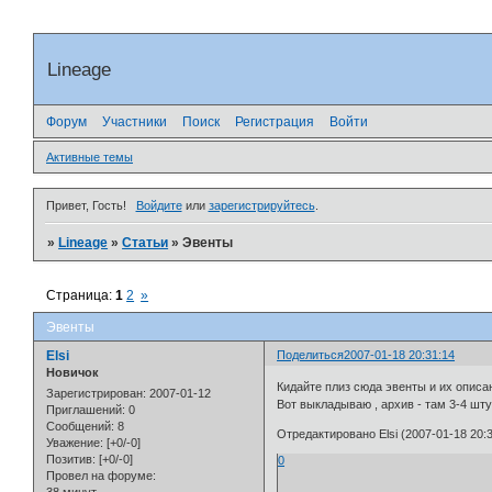
Lineage
Форум
Участники
Поиск
Регистрация
Войти
Активные темы
Привет, Гость!
Войдите
или
зарегистрируйтесь
.
»
Lineage
»
Статьи
»
Эвенты
Страница:
1
2
»
Эвенты
Elsi
Поделиться
2007-01-18 20:31:14
Новичок
Кидайте плиз сюда эвенты и их описан
Зарегистрирован
: 2007-01-12
Вот выкладываю , архив - там 3-4 шту
Приглашений:
0
Сообщений:
8
Отредактировано Elsi (2007-01-18 20:3
Уважение:
[+0/-0]
Позитив:
[+0/-0]
0
Провел на форуме: