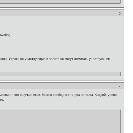
6
welling.
енте. Игроки не участвующие в эвенте не могут помогать участвующим.
7
отси от кол-ва учасников. Можно вообще взять два острова. Каждой гурппе
го.