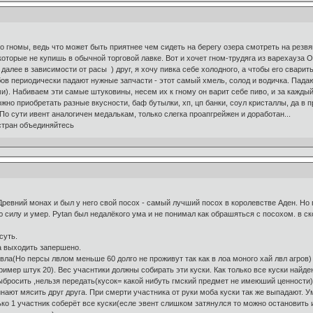
но гномы, ведь что может быть приятнее чем сидеть на берегу озера смотреть на резв
которые не купишь в обычной торговой лавке. Вот и хочет гном-трудяга из варехауза 
далее в зависимости от расы ) друг, я хочу пивка себе холодного, а чтобы его свари
бов периодически падают нужные запчасти - этот самый хмель, солод и водичка. Пада
ми). Набиваем эти самые штуковины, несем их к гному он варит себе пиво, и за кажды
жно приобретать разные вкусности, баф бутылки, хп, цп банки, соул кристаллы, да в 
По сути ивент аналогичен медалькам, только слегка проапгрейжен и доработан...
стран объединяйтесь
Древний монах и был у него свой посох - самый лучший посох в королевстве Аден. Но 
ю силу и умер. Pytan был недалёкого ума и не понимал как обрашяться с посохом. в с
суть.
а выходить запершено.
вла(Но персы лвлом меньше 60 долго не проживут так как в лоа моного хай лвл агров)
имер штук 20). Вес учаснтики должны собирать эти куски. Как только все куски найден
ыбросить ,нельзя передать(кусок= какой нибуть гмский предмет не имеюший ценности)
чинают мясить друг друга. При смерти участника от руки моба куски так же выпадают.
ько 1 участник соберёт все куски(есле эвент слишком затянулся то можно остановить 