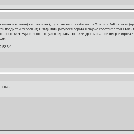
может в колизее( как пвп зона ), суть такова что набирается 2 пати по 5-6 человек (п
кой предмет интересный) С зади пати рисуются ворота и задача сосотоит в том чтобы п
 которого мяч. Единствено что нужно сделать это 100% дроп мяча при смерти игрока ч
дар.
2:52:34)
 :boast: