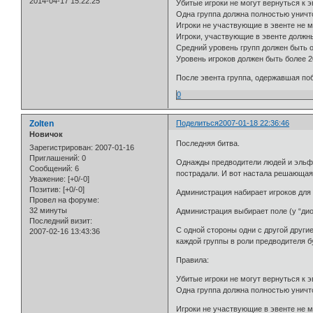
2014-04-17 15:22:25
Убитые игроки не могут вернуться к э
Одна группа должна полностью уничт
Игроки не участвующие в эвенте не м
Игроки, участвующие в эвенте должны
Средний уровень групп должен быть 
Уровень игроков должен быть более 2
После эвента группа, одержавшая поб
0
Zolten
Поделиться
2007-01-18 22:36:46
Новичок
Последняя битва.
Зарегистрирован
: 2007-01-16
Приглашений:
0
Однажды предводители людей и эльфо
Сообщений:
6
пострадали. И вот настала решающая 
Уважение:
[+0/-0]
Позитив:
[+0/-0]
Администрация набирает игроков для у
Провел на форуме:
32 минуты
Администрация выбирает поле (у “дио
Последний визит:
С одной стороны одни с другой другие
2007-02-16 13:43:36
каждой группы в роли предводителя б
Правила:
Убитые игроки не могут вернуться к э
Одна группа должна полностью уничт
Игроки не участвующие в эвенте не м