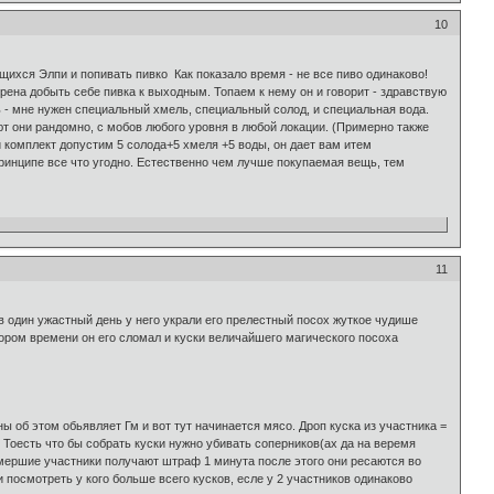
10
ящихся Элпи и попивать пивко Как показало время - не все пиво одинаково!
Орена добыть себе пивка к выходным. Топаем к нему он и говорит - здравствую
ть - мне нужен специальный хмель, специальный солод, и специальная вода.
ют они рандомно, с мобов любого уровня в любой локации. (Примерно также
й комплект допустим 5 солода+5 хмеля +5 воды, он дает вам итем
принципе все что угодно. Естественно чем лучше покупаемая вещь, тем
11
в один ужастный день у него украли его прелестный посох жуткое чудише
кором времени он его сломал и куски величайшего магического посоха
ы об этом обьявляет Гм и вот тут начинается мясо. Дроп куска из участника =
 Тоесть что бы собрать куски нужно убивать соперников(ах да на веремя
 Умершие участники получают штраф 1 минута после этого они ресаются во
и посмотреть у кого больше всего кусков, есле у 2 участников одинаково