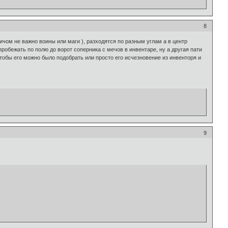
8
ричом не важно воины или маги ), разходятся по разным углам а в центр
робежать по полю до ворот соперника с мечов в инвентаре, ну а другая пати
тобы его можно было подобрать или просто его исчезновение из инвенторя и
9