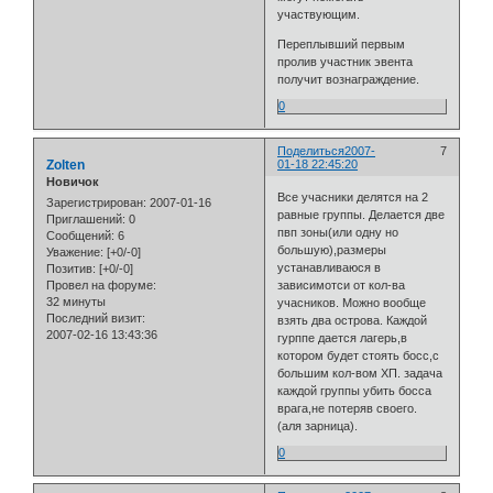
участвующим.
Переплывший первым
пролив участник эвента
получит вознаграждение.
0
Поделиться
2007-
7
Zolten
01-18 22:45:20
Новичок
Все учасники делятся на 2
Зарегистрирован
: 2007-01-16
равные группы. Делается две
Приглашений:
0
пвп зоны(или одну но
Сообщений:
6
большую),размеры
Уважение:
[+0/-0]
устанавливаюся в
Позитив:
[+0/-0]
зависимотси от кол-ва
Провел на форуме:
32 минуты
учасников. Можно вообще
Последний визит:
взять два острова. Каждой
2007-02-16 13:43:36
гурппе дается лагерь,в
котором будет стоять босс,с
большим кол-вом ХП. задача
каждой группы убить босса
врага,не потеряв своего.
(аля зарница).
0