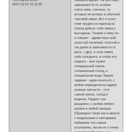
2007-02-07 21:11:49
одинаково! Есть особые
сорта пива, элитные, те
которые не купишь в обычной
торговой лавке. Вот и хочет
гном-трудяга из варехауза
Орена добыть себе пивка к
выходным. Топаем к нему он
и говорит - здравствую мой
ушастый (зеленый, толстый и
так далее в зависимости от
расы ) друг, я хочу пивка
себе холодного, а чтобы его
сварить - мне нужен
специальный хмель,
специальный солод, и
специальная вода. Берем
задание - идем качаться, с
мобов периодически падают
нужные запчасти - этот
самый хмель, солод и
водичка. Падают они
рандомно, с мобов любого
уровня в любой локации.
(Примерно также как в ивенте
с медальками и нектарами).
Набиваем эти самые
штуковины, несем их к гному
он варит себе пиво, и за