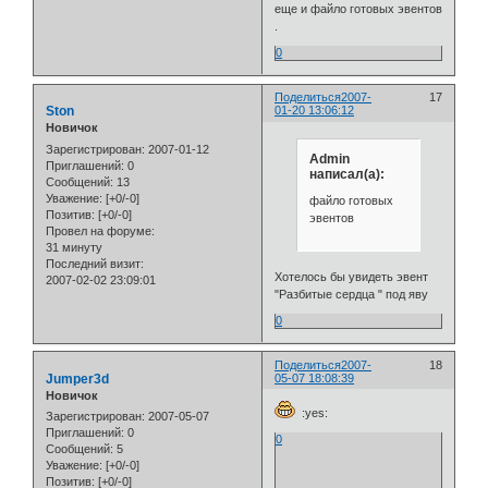
еще и файло готовых эвентов
.
0
Поделиться
2007-
17
Ston
01-20 13:06:12
Новичок
Зарегистрирован
: 2007-01-12
Admin
Приглашений:
0
написал(а):
Сообщений:
13
Уважение:
[+0/-0]
файло готовых
Позитив:
[+0/-0]
эвентов
Провел на форуме:
31 минуту
Последний визит:
Хотелось бы увидеть эвент
2007-02-02 23:09:01
"Разбитые сердца " под яву
0
Поделиться
2007-
18
Jumper3d
05-07 18:08:39
Новичок
:yes:
Зарегистрирован
: 2007-05-07
Приглашений:
0
0
Сообщений:
5
Уважение:
[+0/-0]
Позитив:
[+0/-0]