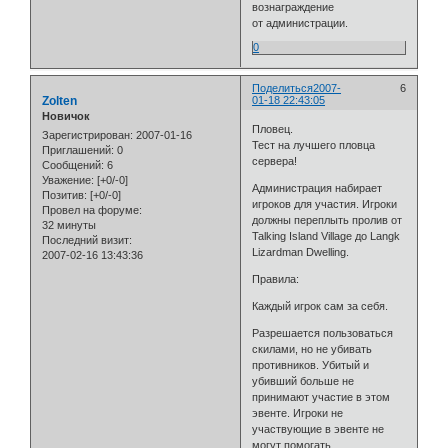
вознаграждение
от администрации.
0
Поделиться
2007-
6
Zolten
01-18 22:43:05
Новичок
Пловец.
Зарегистрирован
: 2007-01-16
Тест на лучшего пловца
Приглашений:
0
сервера!
Сообщений:
6
Уважение:
[+0/-0]
Администрация набирает
Позитив:
[+0/-0]
игроков для участия. Игроки
Провел на форуме:
должны переплыть пролив от
32 минуты
Talking Island Village до Langk
Последний визит:
Lizardman Dwelling.
2007-02-16 13:43:36
Правила:
Каждый игрок сам за себя.
Разрешается пользоваться
скилами, но не убивать
противников. Убитый и
убивший больше не
принимают участие в этом
эвенте. Игроки не
участвующие в эвенте не
могут помогать