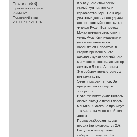
и был у него свой посох -
Позитив:
[+0/-0]
самый лучший посох в
Провел на форуме:
26 минут
королевстве Аден. Но в один
Последний визит:
ужастный день у него украли
2007-02-07 21:11:49
его прелестный посох жуткое
чудише Pytan. Без посоха
Монах потерял свою силу и
умер. Pytan был недалёкого
ума и не понимал как
обрашяться с посохом. в
скором времени он его
сломал и куски величайшего
магического посоха досихпор
лежать в Логове Антараса.
Это вобшем предистория, а
вот сама суть.
Эвент проходит в лоа. За
пределы лоа выходить
запершено.
В эвенте могут учавствовать
любые лвла(Но персы лвлом
меньше 60 долго не проживут
так как в лоа моного хай лвл
агров)
По лоа разбросаны куски
посоха (например штук 20).
Вес учаснтики должны
собирать эти куски. Как