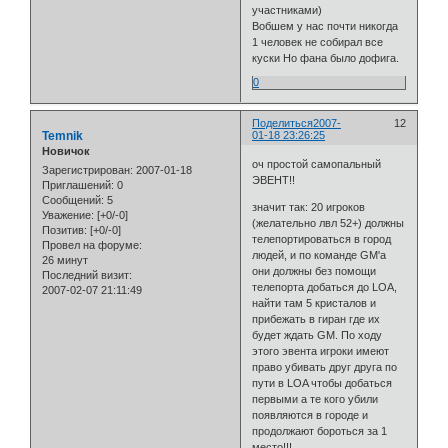
участниками)
Вобшем у нас почти никогда
1 человек не собирал все
куски Но фана было дофига.
0
Поделиться
2007-
12
Temnik
01-18 23:26:25
Новичок
оч простой самопальный
Зарегистрирован
: 2007-01-18
ЭВЕНТ!!
Приглашений:
0
Сообщений:
5
значит так: 20 игроков
Уважение:
[+0/-0]
(желательно лвл 52+) должны
Позитив:
[+0/-0]
телепортироваться в город
Провел на форуме:
людей, и по команде GM'a
26 минут
они должны без помощи
Последний визит:
телепорта добаться до LOA,
2007-02-07 21:11:49
найти там 5 кристалов и
прибежать в гиран где их
будет ждать GM. По ходу
этого эвента игроки имеют
право убивать друг друга по
пути в LOA чтобы добаться
первыми а те кого убили
появляются в городе и
продолжают бороться за 1
место!!!