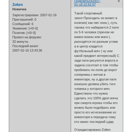
Поделиться
2007-
8
Zolten
01-18 22:52:07
Новичок
Такой спортивный
Зарегистрирован
: 2007-01-16
эвент:Проходить он может в
Приглашений:
0
колизее( как пвп зона ), суть
Сообщений:
6
такова что набирается 2 пати
Уважение:
[+0/-0]
по 5-6 человек (причом не
Позитив:
[+0/-0]
важно воины или маги ),
Провел на форуме:
32 минуты
разходятся по разным углам
Последний визит:
а в центр кладется
2007-02-16 13:43:36
футбольный мяч ( ну или
какой предмет интересный) С
зади пати рисуются ворота и
задача сосотоит в том чтобы
пробежать по полю до ворот
соперника с мечов в
инвентаре, ну а другая пати
конешно должна убить того
чловека у которого мяч.
Единствено что нужно
сделать это 100% дроп мяча
при смерти игрока чтобы его
можно было подобрать или
просто его исчезновение из
инвенторя и передача тому
кто нанес последний удар.
Отредактировано Zolten