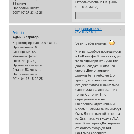
Отредактировано Elsi (2007-
38 минут
01-18 20:33:33)
Последний визит:
2007-07-27 23:42:28
0
Поделиться
2007-
2
Admin
01-18 22:19:08
Администратор
Зарегистрирован
: 2007-01-12
Эвент:Забег гномов.
Приглашений:
0
Что то подобное проводилось
Сообщений:
53
в ВоВ на офе.Условия:каждый
Уважение:
[+0/-0]
Позитив:
[+0/-0]
желающий принять участие
Провел на форуме:
должен создать гнома 1го
9 часов 53 минуты
уровня.Все участники
Последний визит:
должны быть неболее 1го
2014-04-17 15:22:25
уровня, в начальном шмоте,
без денег,хилок и каких либо
бафов.Задача:добежать из
точки А в точку Б по
определенной зоне
населенной агресивными
мобами.Такими зонами могут
быть:Драгон валлей от входа
из Деат пасс ко входу в ЛоА
или ГК до Гирана;Вастерлэнд
от южного входа до Ант
нест,либо северного