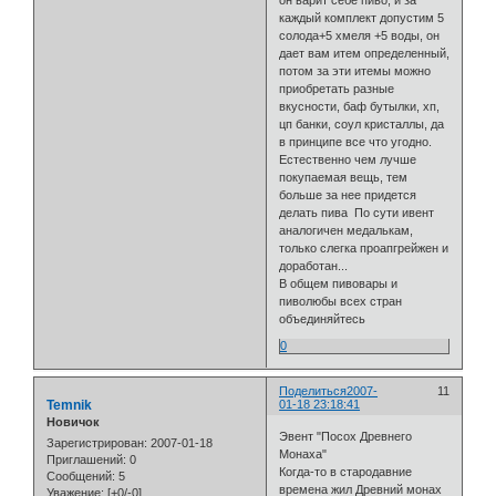
каждый комплект допустим 5
солода+5 хмеля +5 воды, он
дает вам итем определенный,
потом за эти итемы можно
приобретать разные
вкусности, баф бутылки, хп,
цп банки, соул кристаллы, да
в принципе все что угодно.
Естественно чем лучше
покупаемая вещь, тем
больше за нее придется
делать пива По сути ивент
аналогичен медалькам,
только слегка проапгрейжен и
доработан...
В общем пивовары и
пиволюбы всех стран
объединяйтесь
0
Поделиться
2007-
11
Temnik
01-18 23:18:41
Новичок
Эвент "Посох Древнего
Зарегистрирован
: 2007-01-18
Монаха"
Приглашений:
0
Когда-то в стародавние
Сообщений:
5
времена жил Древний монах
Уважение:
[+0/-0]