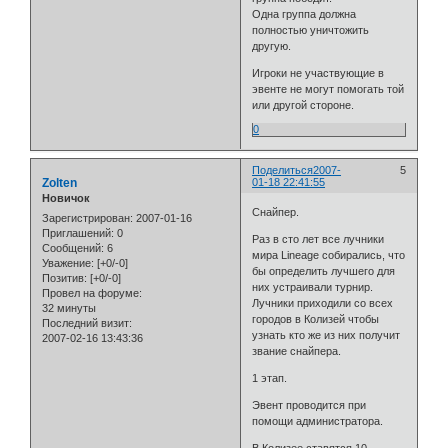
Одна группа должна
полностью уничтожить
другую.
Игроки не участвующие в
эвенте не могут помогать той
или другой стороне.
0
Поделиться
2007-
5
Zolten
01-18 22:41:55
Новичок
Снайпер.
Зарегистрирован
: 2007-01-16
Приглашений:
0
Раз в сто лет все лучники
Сообщений:
6
мира Lineage собирались, что
Уважение:
[+0/-0]
бы определить лучшего для
Позитив:
[+0/-0]
них устраивали турнир.
Провел на форуме:
Лучники приходили со всех
32 минуты
городов в Колизей чтобы
Последний визит:
узнать кто же из них получит
2007-02-16 13:43:36
звание снайпера.
1 этап.
Эвент проводится при
помощи администратора.
В Колизее ставятся 10