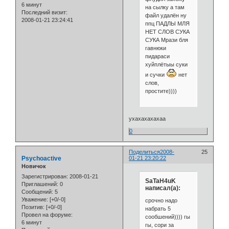
6 минут
на сылку а там
Последний визит:
файл удалён ну
2008-01-21 23:24:41
ппц ПАДЛЫ МЛЯ
НЕТ СЛОВ СУКА
СУКА Мрази бля
гавнюки
пидараси
хуйплётыы суки
и сучки
нет
слов,
простите))))
ухахахахахаа
0
Поделиться
2008-
25
Psychoactive
01-21 23:20:22
Новичок
Зарегистрирован
: 2008-01-21
SaTaH4uK
Приглашений:
0
написал(а):
Сообщений:
5
Уважение:
[+0/-0]
срочно надо
Позитив:
[+0/-0]
набрать 5
Провел на форуме:
сообшений)))) гы
6 минут
гы, сори за