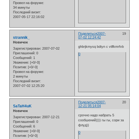
Провел на форуме:
34 минуты
Последний визит:
2007-05-17 22:16:02
Поделиться
2007-
19
strannik_
07-02 12:24:42
Новичок
ghbrjkmysq bdtyn c vtlfkmrfvb
Зарегистрирован
: 2007-07-02
Приглашений:
0
0
Сообщений:
1
Уважение:
[+0/-0]
Позитив:
[+0/-0]
Провел на форуме:
2 минуты
Последний визит:
2007-07-02 12:25:20
Поделиться
2007-
20
SaTaH4uK
12-21 05:14:04
Новичок
срочно надо набрать 5
Зарегистрирован
: 2007-12-21
сообшений)))) гы гы, сори за
Приглашений:
0
флуд))
Сообщений:
6
Уважение:
[+0/-0]
0
Позитив:
[+0/-0]