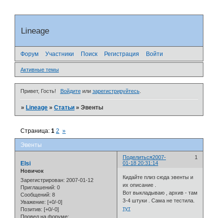
Lineage
Форум
Участники
Поиск
Регистрация
Войти
Активные темы
Привет, Гость!
Войдите
или
зарегистрируйтесь
.
»
Lineage
»
Статьи
»
Эвенты
Страница:
1
2
»
Эвенты
Поделиться
2007-
1
Elsi
01-18 20:31:14
Новичок
Кидайте плиз сюда эвенты и
Зарегистрирован
: 2007-01-12
их описание .
Приглашений:
0
Вот выкладываю , архив - там
Сообщений:
8
3-4 штуки . Сама не тестила.
Уважение:
[+0/-0]
тут
Позитив:
[+0/-0]
Провел на форуме: