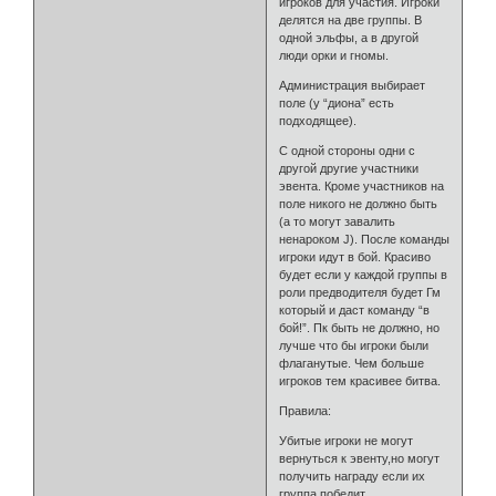
игроков для участия. Игроки
делятся на две группы. В
одной эльфы, а в другой
люди орки и гномы.
Администрация выбирает
поле (у “диона” есть
подходящее).
С одной стороны одни с
другой другие участники
эвента. Кроме участников на
поле никого не должно быть
(а то могут завалить
ненароком J). После команды
игроки идут в бой. Красиво
будет если у каждой группы в
роли предводителя будет Гм
который и даст команду “в
бой!”. Пк быть не должно, но
лучше что бы игроки были
флаганутые. Чем больше
игроков тем красивее битва.
Правила:
Убитые игроки не могут
вернуться к эвенту,но могут
получить награду если их
группа победит.