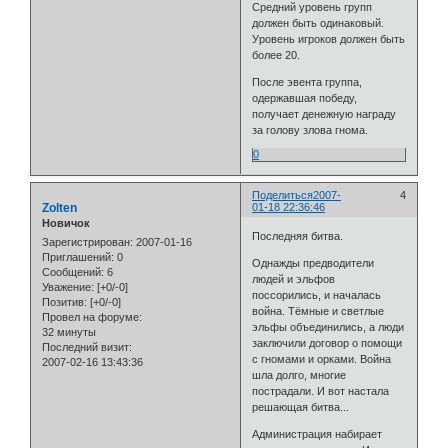
Средний уровень групп
должен быть одинаковый.
Уровень игроков должен быть
более 20.
После эвента группа,
одержавшая победу,
получает денежную награду
за голову злова гнома.
0
Поделиться
2007-
4
Zolten
01-18 22:36:46
Новичок
Последняя битва.
Зарегистрирован
: 2007-01-16
Приглашений:
0
Однажды предводители
Сообщений:
6
людей и эльфов
Уважение:
[+0/-0]
поссорились, и началась
Позитив:
[+0/-0]
война. Тёмные и светлые
Провел на форуме:
эльфы объединились, а люди
32 минуты
заключили договор о помощи
Последний визит:
с гномами и орками. Война
2007-02-16 13:43:36
шла долго, многие
пострадали. И вот настала
решающая битва...
Администрация набирает