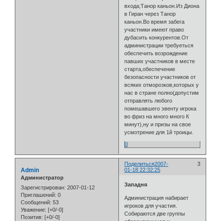
входа;Танор каньон.Из Диона
в Гиран через Танор
каньон.Во время забега
участники имеют право
дубасить конкурентов.От
администрации требуеться
обеспечить возрождение
павших участников в месте
старта,обеспечение
безопасности участников от
всяких отморозков,которых у
нас в стране полно(допустим
отправлять любого
помешавшего эвенту игрока
во фриз на много много К
минут),ну и призы на свое
усмотрение для 1й троицы.
0
Поделиться
2007-
3
Admin
01-18 22:32:25
Администратор
Западня
Зарегистрирован
: 2007-01-12
Приглашений:
0
Администрация набирает
Сообщений:
53
игроков для участия.
Уважение:
[+0/-0]
Собираются две группы
Позитив:
[+0/-0]