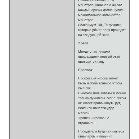
монстров, начиная с 40 lvl’а.
Каждый лучник должен убить
максимальное количество
монстров.
(Максимум 10). Те лучники,
которые убьют всех проходят
на следующий этап.
2 этап.
Между участниками
прошедшими первый этап
проводится пвп.
Правила:
Профессия игрока может
быть любой- главное чтобы
был лук.
Скилами пользоваться можно
только лучникам. Маг с луком
не имеет права кинуть рут,
слип или нанести удар
магией.
Уровень игроков не
ограничен.
Победитель будет считаться
снайпером и получит