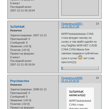
6 минут
Последний визит:
2007-12-21 05:18:04
Поделиться
2007-
23
SaTaH4uK
12-21 05:17:28
Новичок
МЛЯТЬЬЬЬЬЬЬЬЬЬ СУКА
Зарегистрирован
: 2007-12-21
стока флудил захожу на
Приглашений:
0
сылку а там файл удалён ну
Сообщений:
6
ппц ПАДЛЫ МЛЯ НЕТ СЛОВ
Уважение:
[+0/-0]
СУКА СУКА Мрази бля
Позитив:
[+0/-0]
гавнюки пидараси хуйплётыы
Провел на форуме:
6 минут
суки и сучки
нет слов,
Последний визит:
простите))))
2007-12-21 05:18:04
0
Поделиться
2008-
24
Psychoactive
01-21 23:19:16
Новичок
Зарегистрирован
: 2008-01-21
SaTaH4uK
Приглашений:
0
написал(а):
Сообщений:
5
Уважение:
[+0/-0]
МЛЯТЬЬЬЬЬЬЬЬЬЬ
Позитив:
[+0/-0]
СУКА стока
Провел на форуме:
флудил захожу