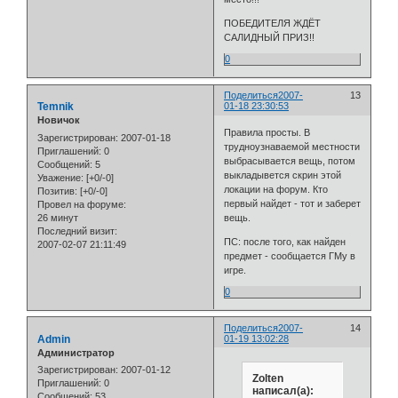
ПОБЕДИТЕЛЯ ЖДЁТ
САЛИДНЫЙ ПРИЗ!!
0
Поделиться
2007-
13
Temnik
01-18 23:30:53
Новичок
Правила просты. В
Зарегистрирован
: 2007-01-18
трудноузнаваемой местности
Приглашений:
0
выбрасывается вещь, потом
Сообщений:
5
выкладывется скрин этой
Уважение:
[+0/-0]
локации на форум. Кто
Позитив:
[+0/-0]
первый найдет - тот и заберет
Провел на форуме:
26 минут
вещь.
Последний визит:
ПС: после того, как найден
2007-02-07 21:11:49
предмет - сообщается ГМу в
игре.
0
Поделиться
2007-
14
Admin
01-19 13:02:28
Администратор
Зарегистрирован
: 2007-01-12
Zolten
Приглашений:
0
написал(а):
Сообщений:
53