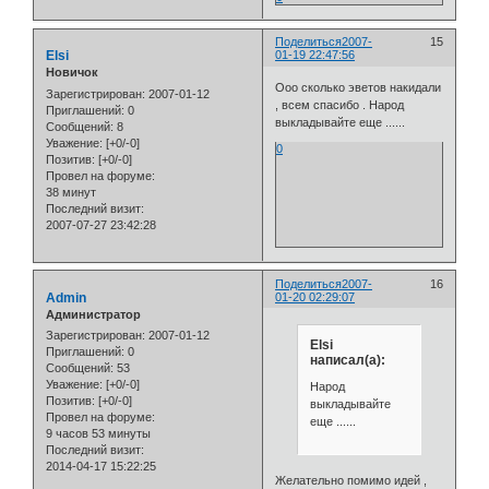
Поделиться
2007-
15
Elsi
01-19 22:47:56
Новичок
Ооо сколько эветов накидали
Зарегистрирован
: 2007-01-12
, всем спасибо . Народ
Приглашений:
0
выкладывайте еще ......
Сообщений:
8
Уважение:
[+0/-0]
0
Позитив:
[+0/-0]
Провел на форуме:
38 минут
Последний визит:
2007-07-27 23:42:28
Поделиться
2007-
16
Admin
01-20 02:29:07
Администратор
Зарегистрирован
: 2007-01-12
Elsi
Приглашений:
0
написал(а):
Сообщений:
53
Уважение:
[+0/-0]
Народ
Позитив:
[+0/-0]
выкладывайте
Провел на форуме:
еще ......
9 часов 53 минуты
Последний визит:
2014-04-17 15:22:25
Желательно помимо идей ,