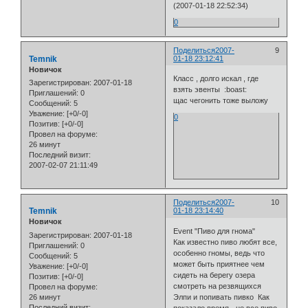
(2007-01-18 22:52:34)
0
Поделиться
2007-
9
Temnik
01-18 23:12:41
Новичок
Класс , долго искал , где
Зарегистрирован
: 2007-01-18
взять эвенты :boast:
Приглашений:
0
щас чегонить тоже выложу
Сообщений:
5
Уважение:
[+0/-0]
0
Позитив:
[+0/-0]
Провел на форуме:
26 минут
Последний визит:
2007-02-07 21:11:49
Поделиться
2007-
10
Temnik
01-18 23:14:40
Новичок
Event "Пиво для гнома"
Зарегистрирован
: 2007-01-18
Как известно пиво любят все,
Приглашений:
0
особенно гномы, ведь что
Сообщений:
5
может быть приятнее чем
Уважение:
[+0/-0]
сидеть на берегу озера
Позитив:
[+0/-0]
смотреть на резвящихся
Провел на форуме:
26 минут
Элпи и попивать пивко Как
Последний визит:
показало время - не все пиво