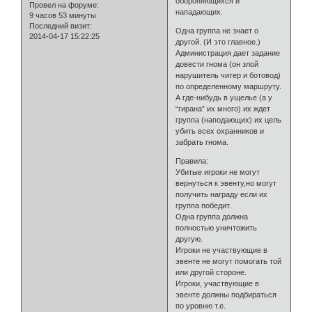
обороняющихся и
Провел на форуме:
нападающих.
9 часов 53 минуты
Последний визит:
Одна группа не знает о
2014-04-17 15:22:25
другой. (И это главное.)
Администрация дает задание
довести гнома (он злой
нарушитель читер и ботовод)
по определенному маршруту.
А где-нибудь в ущелье (а у
“гирана” их много) их ждет
группа (наподающих) их цель
убить всех охранников и
забрать гнома.
Правила:
Убитые игроки не могут
вернуться к эвенту,но могут
получить награду если их
группа победит.
Одна группа должна
полностью уничтожить
другую.
Игроки не участвующие в
эвенте не могут помогать той
или другой стороне.
Игроки, участвующие в
эвенте должны подбираться
по уровню т.е.