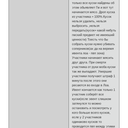
только все куски найдены об
этом обьявляет Гм и вот тут
начинается мясо. Дроп куска
из участника = 100%.Кусок
нельзя удалить, нельзя
выбросить ,нельзя
передать(кусок= какой нибуть
гмский предмет не имеюший
ценности) Тоесть что бы
собрать куски нужно убивать
соперников(ах да на веремя
ивента лоа - пвп зона)
Участники начинают мясить
друг друга. При смерти
участника от руки моба куски
так же выпадают. Умершие
участники получают штраф 1
минута после этого они
ресаются во входе в Лоа.
Ивент кончается как только 1
участник соберёт все
куски(есле эвент слишком
затянулся то можно
остановить и посмотреть у
кого больше всего кусков,
есле у 2 участников
одинаково кусков то
проводится пвп между этими