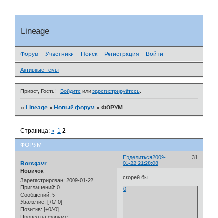
Lineage
Форум
Участники
Поиск
Регистрация
Войти
Активные темы
Привет, Гость!
Войдите
или
зарегистрируйтесь
.
»
Lineage
»
Новый форум
»
ФОРУМ
Страница:
«
1
2
ФОРУМ
Поделиться
2009-
31
Borsgavr
01-22 21:28:08
Новичок
скорей бы
Зарегистрирован
: 2009-01-22
Приглашений:
0
0
Сообщений:
5
Уважение:
[+0/-0]
Позитив:
[+0/-0]
Провел на форуме: