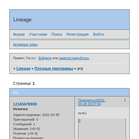
Lineage
Форум
Участники
Поиск
Регистрация
Войти
Активные темы
Привет, Гость!
Войдите
или
зарегистрируйтесь
.
»
Lineage
»
Плезные программы
»
угу
Страница:
1
угу
Поделиться
2011-
1
12345678900
03-30 15:57:54
Новичок
куль)
Зарегистрирован
: 2011-03-30
Приглашений:
0
0
Сообщений:
1
Уважение:
[+0/-0]
Позитив:
[+0/-0]
Провел на форуме: