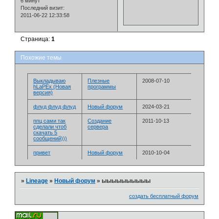
6 минут
Последний визит:
2011-06-22 12:33:58
Страница:
1
Похожие темы
Выкладываю
Плезные
2008-07-10
hLaPEx (Новая
программы
версия)
флуд флуд флуд
Новый форум
2024-03-21
ппц сами так
Создание
2011-10-13
сделали чтоб
сервера
скачать 5
сообщений)))
привет
Новый форум
2010-10-04
»
Lineage
»
Новый форум
»
ыыыыыыыыыы
создать бесплатный форум