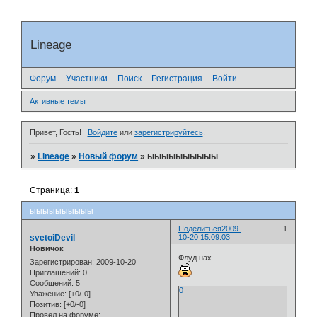
Lineage
Форум
Участники
Поиск
Регистрация
Войти
Активные темы
Привет, Гость!
Войдите
или
зарегистрируйтесь
.
»
Lineage
»
Новый форум
»
ыыыыыыыыыы
Страница:
1
ыыыыыыыыыы
Поделиться
2009-
1
svetoiDevil
10-20 15:09:03
Новичок
Флуд нах
Зарегистрирован
: 2009-10-20
Приглашений:
0
Сообщений:
5
0
Уважение:
[+0/-0]
Позитив:
[+0/-0]
Провел на форуме: