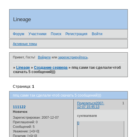
Lineage
Форум
Участники
Поиск
Регистрация
Войти
Активные темы
Привет, Гость!
Войдите
или
зарегистрируйтесь
.
»
Lineage
»
Создание сервера
»
ппц сами так сделали чтоб
скачать 5 сообщений)))
Страница:
1
ппц сами так сделали чтоб скачать 5 сообщений)))
Поделиться
2007-
1
111122
12-07 15:45:13
Новичок
сукпвапвапв
Зарегистрирован
: 2007-12-07
Приглашений:
0
0
Сообщений:
5
Уважение:
[+0/-0]
Позитив:
[+0/-0]