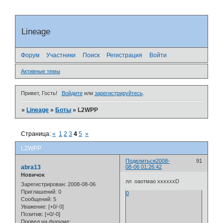
Lineage
Форум
Участники
Поиск
Регистрация
Войти
Активные темы
Привет, Гость!
Войдите
или
зарегистрируйтесь
.
»
Lineage
»
Боты
»
L2WPP
Страница:
«
1
2
3
4
5
»
L2WPP
Поделиться
2008-
91
abra13
08-06 01:26:42
Новичок
лл оаотмао ххххххD
Зарегистрирован
: 2008-08-06
Приглашений:
0
0
Сообщений:
5
Уважение:
[+0/-0]
Позитив:
[+0/-0]
Провел на форуме: