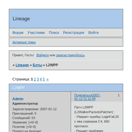
Lineage
Форум
Участники
Поиск
Регистрация
Войти
Активные темы
Привет, Гость!
Войдите
или
зарегистрируйтесь
.
»
Lineage
»
Боты
»
L2WPP
Страница:
1
2
3
4
5
»
L2WPP
Поделиться
2007-
1
Admin
01-12 21:11:09
Администратор
Патч L2WPP
Зарегистрирован
: 2007-01-12
(L2WalkerPacketsPatcher) :
Приглашений:
0
- Убирает ошибку LoginFail.20
Сообщений:
53
с ява серверов C4, 660
Уважение:
[+0/-0]
протокол.
Позитив:
[+0/-0]
- Решает проблему
Провел на форуме: