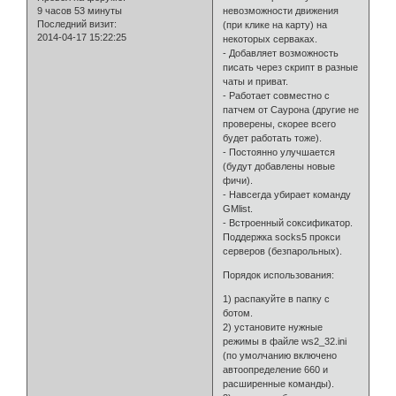
9 часов 53 минуты
невозможности движения
Последний визит:
(при клике на карту) на
2014-04-17 15:22:25
некоторых серваках.
- Добавляет возможность
писать через скрипт в разные
чаты и приват.
- Работает совместно с
патчем от Саурона (другие не
проверены, скорее всего
будет работать тоже).
- Постоянно улучшается
(будут добавлены новые
фичи).
- Навсегда убирает команду
GMlist.
- Встроенный соксификатор.
Поддержка socks5 прокси
серверов (безпарольных).
Порядок использования:
1) распакуйте в папку с
ботом.
2) установите нужные
режимы в файле ws2_32.ini
(по умолчанию включено
автоопределение 660 и
расширенные команды).