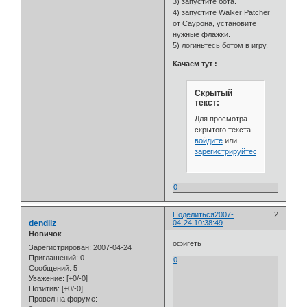
3) запустите бота.
4) запустите Walker Patcher
от Саурона, установите
нужные флажки.
5) логиньтесь ботом в игру.
Качаем тут :
Скрытый
текст:
Для просмотра
скрытого текста -
войдите
или
зарегистрируйтесь
.
0
Поделиться
2007-
2
dendilz
04-24 10:38:49
Новичок
офигеть
Зарегистрирован
: 2007-04-24
Приглашений:
0
0
Сообщений:
5
Уважение:
[+0/-0]
Позитив:
[+0/-0]
Провел на форуме: