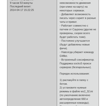
9 часов 53 минуты
невозможности движения
Последний визит:
(при клике на карту) на
2014-04-17 15:22:25
некоторых серваках.
- Добавляет возможность
писать через скрипт в разные
чаты и приват.
- Работает совместно с
патчем от Саурона (другие не
проверены, скорее всего
будет работать тоже).
- Постоянно улучшается
(будут добавлены новые
фичи).
- Навсегда убирает команду
GMlist.
- Встроенный соксификатор.
Поддержка socks5 прокси
серверов (безпарольных).
Порядок использования:
1) распакуйте в папку с
ботом.
2) установите нужные
режимы в файле ws2_32.ini
(по умолчанию включено
автоопределение 660 и
расширенные команды).