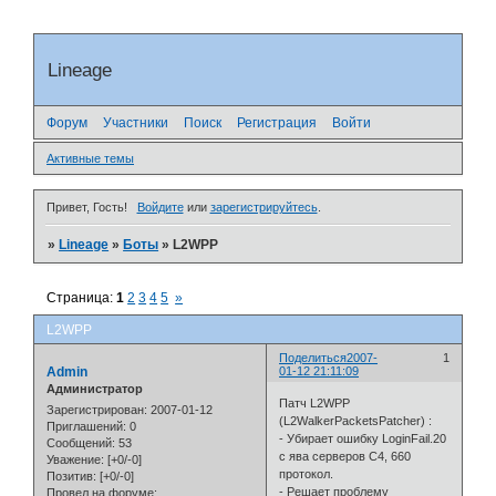
Lineage
Форум
Участники
Поиск
Регистрация
Войти
Активные темы
Привет, Гость!
Войдите
или
зарегистрируйтесь
.
»
Lineage
»
Боты
»
L2WPP
Страница:
1
2
3
4
5
»
L2WPP
Поделиться
2007-
1
Admin
01-12 21:11:09
Администратор
Патч L2WPP
Зарегистрирован
: 2007-01-12
(L2WalkerPacketsPatcher) :
Приглашений:
0
- Убирает ошибку LoginFail.20
Сообщений:
53
с ява серверов C4, 660
Уважение:
[+0/-0]
протокол.
Позитив:
[+0/-0]
- Решает проблему
Провел на форуме: