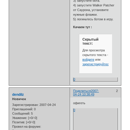
3) запустите бота.
4) запустите Walker Patcher
от Саурона, установите
нужные флажки.
5) логиньтесь ботом в игру.
Качаем тут :
Скрытый
текст:
Для просмотра
скрытого текста -
войдите
или
зарегистрируйтесь
.
0
Поделиться
2007-
2
dendilz
04-24 10:38:49
Новичок
офигеть
Зарегистрирован
: 2007-04-24
Приглашений:
0
0
Сообщений:
5
Уважение:
[+0/-0]
Позитив:
[+0/-0]
Провел на форуме: