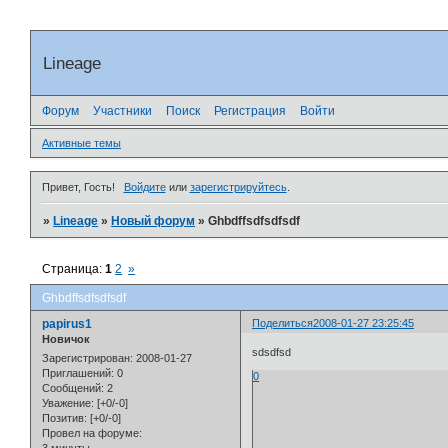
Lineage
Форум
Участники
Поиск
Регистрация
Войти
Активные темы
Привет, Гость!
Войдите
или
зарегистрируйтесь
.
»
Lineage
»
Новый форум
»
Ghbdffsdfsdfsdf
Страница:
1
2
»
Ghbdffsdfsdfsdf
papirus1
Поделиться
2008-01-27 23:25:45
Новичок
sdsdfsd
Зарегистрирован
: 2008-01-27
Приглашений:
0
0
Сообщений:
2
Уважение:
[+0/-0]
Позитив:
[+0/-0]
Провел на форуме: