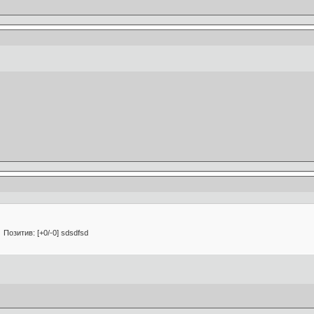
Позитив: [+0/-0] sdsdfsd