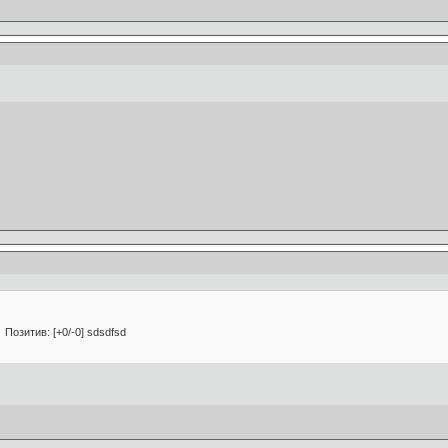
Позитив: [+0/-0] sdsdfsd