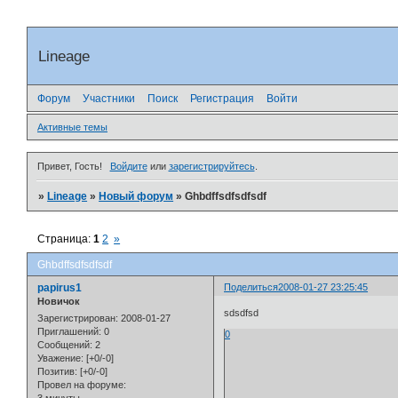
Lineage
Форум
Участники
Поиск
Регистрация
Войти
Активные темы
Привет, Гость!
Войдите
или
зарегистрируйтесь
.
»
Lineage
»
Новый форум
»
Ghbdffsdfsdfsdf
Страница:
1
2
»
Ghbdffsdfsdfsdf
papirus1
Поделиться
2008-01-27 23:25:45
Новичок
sdsdfsd
Зарегистрирован
: 2008-01-27
Приглашений:
0
0
Сообщений:
2
Уважение:
[+0/-0]
Позитив:
[+0/-0]
Провел на форуме: