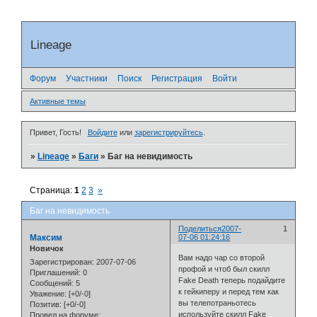
Lineage
Форум
Участники
Поиск
Регистрация
Войти
Активные темы
Привет, Гость!
Войдите
или
зарегистрируйтесь
.
»
Lineage
»
Баги
»
Баг на невидимость
Страница:
1
2
3
»
Баг на невидимость
Поделиться
2007-
1
Максим
07-06 01:24:16
Новичок
Вам надо чар со второй
Зарегистрирован
: 2007-07-06
профой и чтоб был скилл
Приглашений:
0
Fake Death теперь подайдите
Сообщений:
5
к гейкиперу и перед тем как
Уважение:
[+0/-0]
вы телепотраньотесь
Позитив:
[+0/-0]
используйте скилл Fake
Провел на форуме: