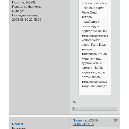
Позитив:
[+0/-0]
второй профой и
Провел на форуме:
чтоб был скилл
6 минут
Fake Death
Последний визит:
теперь
2008-08-30 22:45:09
подайдите к
гейкиперу и
перед тем как вы
телепотраньотесь
используйте
скилл Fake Death
теперь
телепортанитьсь
куда-то и вас
другой чел не
заметет. Мобы
видят вас, если
потом завами
телепортанулись
тогда вас увидят.
хм
0
Поделиться
2008-
30
Robert
09-08 23:17:18
Новичок