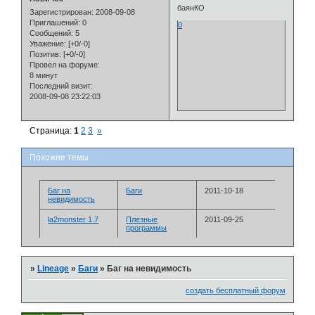
баянКО
Зарегистрирован
: 2008-09-08
Приглашений:
0
0
Сообщений:
5
Уважение:
[+0/-0]
Позитив:
[+0/-0]
Провел на форуме:
8 минут
Последний визит:
2008-09-08 23:22:03
Страница:
1
2
3
»
Похожие темы
Баг на
Баги
2011-10-18
невидимость
la2monster 1.7
Плезные
2011-09-25
программы
»
Lineage
»
Баги
»
Баг на невидимость
создать бесплатный форум