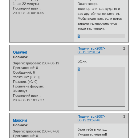
1 час 22 минуты
Death теперь
Последний визит:
телепортанитьсь куда-то и
2007-08-20 00:04:05
вас другой чел не заметет.
Мобы видят вас, если потом
завами телепортанулись
тогда вас увидят.
0
Поделиться
2007-
2
Qaswed
08-19 12:01:34
Новичок
БОян.
Зарегистрирован
: 2007-08-19
Приглашений:
0
0
Сообщений:
6
Уважение:
[+0/-0]
Позитив:
[+0/-0]
Провел на форуме:
36 минут
Последний визит:
2007-08-19 18:17:37
Поделиться
2007-
3
Максим
08-19 23:59:46
Новичок
баян тебе в
жопу
...
Зарегистрирован
: 2007-07-06
Уморавец чёртав!!
Приглашений:
0