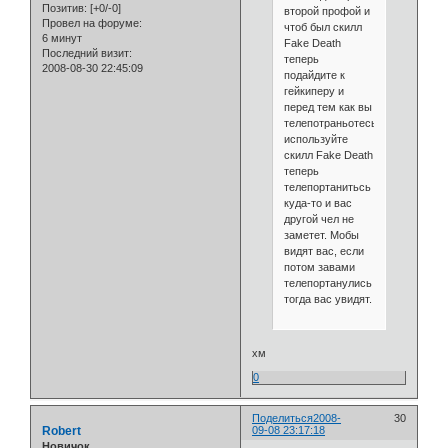
Позитив:
[+0/-0]
второй профой и
Провел на форуме:
чтоб был скилл
6 минут
Fake Death
Последний визит:
теперь
2008-08-30 22:45:09
подайдите к
гейкиперу и
перед тем как вы
телепотраньотесь
используйте
скилл Fake Death
теперь
телепортанитьсь
куда-то и вас
другой чел не
заметет. Мобы
видят вас, если
потом завами
телепортанулись
тогда вас увидят.
хм
0
Поделиться
2008-
30
Robert
09-08 23:17:18
Новичок