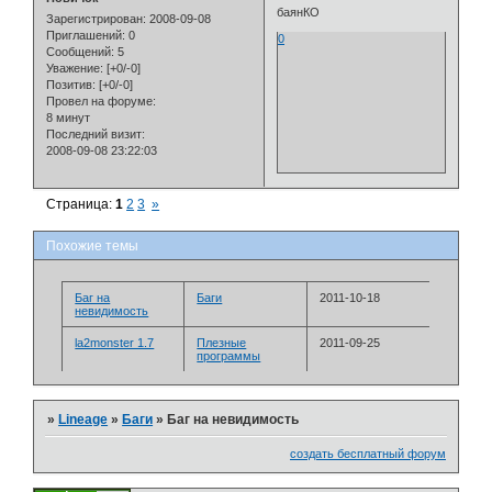
баянКО
Зарегистрирован
: 2008-09-08
Приглашений:
0
0
Сообщений:
5
Уважение:
[+0/-0]
Позитив:
[+0/-0]
Провел на форуме:
8 минут
Последний визит:
2008-09-08 23:22:03
Страница:
1
2
3
»
Похожие темы
Баг на
Баги
2011-10-18
невидимость
la2monster 1.7
Плезные
2011-09-25
программы
»
Lineage
»
Баги
»
Баг на невидимость
создать бесплатный форум