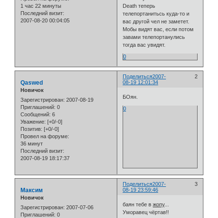
1 час 22 минуты
Death теперь
Последний визит:
телепортанитьсь куда-то и
2007-08-20 00:04:05
вас другой чел не заметет.
Мобы видят вас, если потом
завами телепортанулись
тогда вас увидят.
0
Поделиться
2007-
2
Qaswed
08-19 12:01:34
Новичок
БОян.
Зарегистрирован
: 2007-08-19
Приглашений:
0
0
Сообщений:
6
Уважение:
[+0/-0]
Позитив:
[+0/-0]
Провел на форуме:
36 минут
Последний визит:
2007-08-19 18:17:37
Поделиться
2007-
3
Максим
08-19 23:59:46
Новичок
баян тебе в
жопу
...
Зарегистрирован
: 2007-07-06
Уморавец чёртав!!
Приглашений:
0