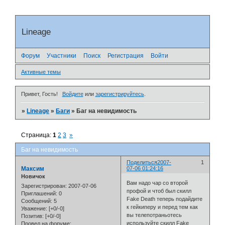
Lineage
Форум
Участники
Поиск
Регистрация
Войти
Активные темы
Привет, Гость!
Войдите
или
зарегистрируйтесь
.
»
Lineage
»
Баги
»
Баг на невидимость
Страница:
1
2
3
»
Баг на невидимость
Поделиться
2007-
1
Максим
07-06 01:24:16
Новичок
Вам надо чар со второй
Зарегистрирован
: 2007-07-06
профой и чтоб был скилл
Приглашений:
0
Fake Death теперь подайдите
Сообщений:
5
к гейкиперу и перед тем как
Уважение:
[+0/-0]
вы телепотраньотесь
Позитив:
[+0/-0]
используйте скилл Fake
Провел на форуме: