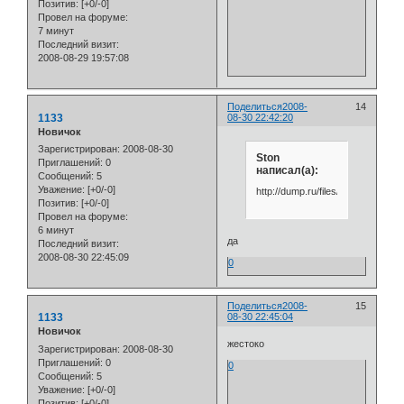
Позитив:
[+0/-0]
Провел на форуме:
7 минут
Последний визит:
2008-08-29 19:57:08
Поделиться
2008-
14
1133
08-30 22:42:20
Новичок
Зарегистрирован
: 2008-08-30
Ston
Приглашений:
0
написал(а):
Сообщений:
5
Уважение:
[+0/-0]
http://dump.ru/files/0/0426264373/
Позитив:
[+0/-0]
Провел на форуме:
6 минут
да
Последний визит:
2008-08-30 22:45:09
0
Поделиться
2008-
15
1133
08-30 22:45:04
Новичок
жестоко
Зарегистрирован
: 2008-08-30
Приглашений:
0
0
Сообщений:
5
Уважение:
[+0/-0]
Позитив:
[+0/-0]