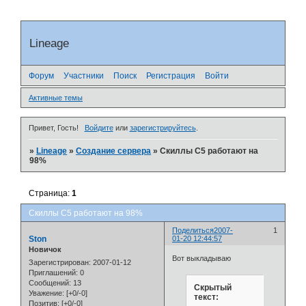
Lineage
Форум
Участники
Поиск
Регистрация
Войти
Активные темы
Привет, Гость!
Войдите
или
зарегистрируйтесь
.
»
Lineage
»
Создание сервера
»
Скиллы С5 работают на
98%
Страница:
1
Скиллы С5 работают на 98%
Поделиться
2007-
1
Ston
01-20 12:44:57
Новичок
Вот выкладываю
Зарегистрирован
: 2007-01-12
Приглашений:
0
Сообщений:
13
Скрытый
Уважение:
[+0/-0]
текст:
Позитив:
[+0/-0]