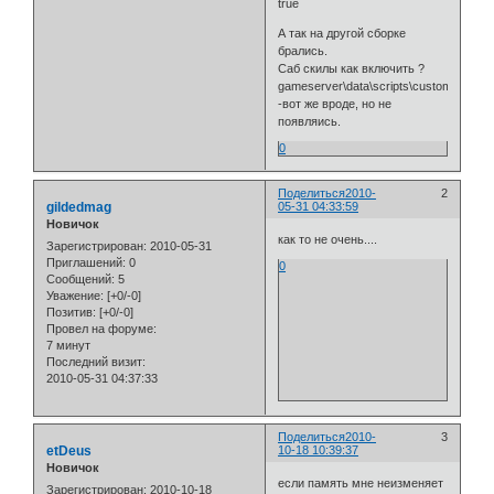
true
А так на другой сборке
брались.
Саб скилы как включить ?
gameserver\data\scripts\custom\8005_S
-вот же вроде, но не
появляись.
0
Поделиться
2010-
2
gildedmag
05-31 04:33:59
Новичок
как то не очень....
Зарегистрирован
: 2010-05-31
Приглашений:
0
0
Сообщений:
5
Уважение:
[+0/-0]
Позитив:
[+0/-0]
Провел на форуме:
7 минут
Последний визит:
2010-05-31 04:37:33
Поделиться
2010-
3
etDeus
10-18 10:39:37
Новичок
если память мне неизменяет
Зарегистрирован
: 2010-10-18