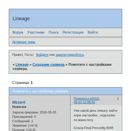
Lineage
Форум
Участники
Поиск
Регистрация
Войти
Активные темы
Привет, Гость!
Войдите
или
зарегистрируйтесь
.
»
Lineage
»
Создание сервера
»
Помогите с настройками
сервера.
Страница:
1
Помогите с настройками сервера.
Поделиться
2010-
1
blizzard
05-03 12:08:40
Новичок
Уже какой день немагу найти
Зарегистрирован
: 2010-05-03
норм настройки , подсказки
Приглашений:
0
по мана поту.
Сообщений:
1
Уважение:
[+0/-0]
Gracia Final Preconfig 6048
Позитив:
[+0/-0]