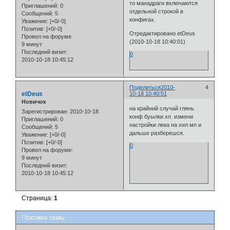
то манадраги включаются
Приглашений:
0
отдельной строкой в
Сообщений:
5
конфигах.
Уважение:
[+0/-0]
Позитив:
[+0/-0]
Отредактировано etDeus
Провел на форуме:
(2010-10-18 10:40:01)
9 минут
Последний визит:
0
2010-10-18 10:45:12
Поделиться
2010-
4
etDeus
10-18 10:40:51
Новичок
на крайний случай глянь
Зарегистрирован
: 2010-10-18
конф буылки хп. измени
Приглашений:
0
настройки лека на хил мп и
Сообщений:
5
дальше разберешся.
Уважение:
[+0/-0]
Позитив:
[+0/-0]
0
Провел на форуме:
9 минут
Последний визит:
2010-10-18 10:45:12
Страница:
1
Похожие темы