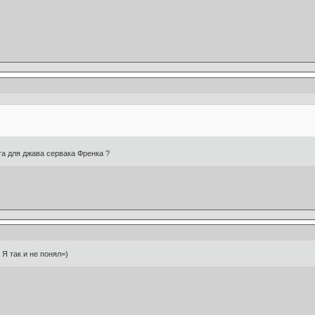
та для джава сервака Френка ?
Я так и не понял=)