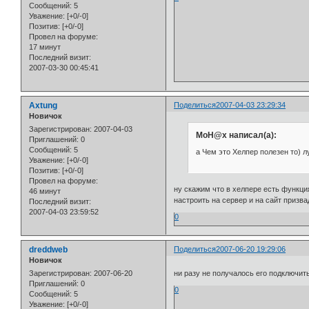
Сообщений:
5
Уважение:
[+0/-0]
Позитив:
[+0/-0]
Провел на форуме:
17 минут
Последний визит:
2007-03-30 00:45:41
Axtung
Поделиться
2007-04-03 23:29:34
Новичок
Зарегистрирован
: 2007-04-03
MoH@x написал(а):
Приглашений:
0
Сообщений:
5
а Чем это Хелпер полезен то) 
Уважение:
[+0/-0]
Позитив:
[+0/-0]
Провел на форуме:
ну скажим что в хелпере есть функци
46 минут
настроить на сервер и на сайт призв
Последний визит:
2007-04-03 23:59:52
0
dreddweb
Поделиться
2007-06-20 19:29:06
Новичок
Зарегистрирован
: 2007-06-20
ни разу не получалось его подключит
Приглашений:
0
0
Сообщений:
5
Уважение:
[+0/-0]