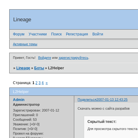
Lineage
Форум
Участники
Поиск
Регистрация
Войти
Активные темы
Привет, Гость!
Войдите
или
зарегистрируйтесь
.
»
Lineage
»
Боты
»
L2Helper
Страница:
1
2
3
4
»
L2Helper
Admin
Поделиться
2007-01-13 12:43:25
Администратор
Скачать можно с сайта разрабов
Зарегистрирован
: 2007-01-12
Приглашений:
0
Сообщений:
53
Скрытый текст:
Уважение:
[+0/-0]
Для просмотра скрытого текста
Позитив:
[+0/-0]
Провел на форуме: