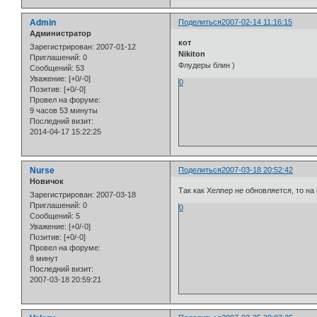
Admin
Поделиться
2007-02-14 11:16:15
Администратор
кот
Зарегистрирован
: 2007-01-12
Nikiton
Приглашений:
0
Флудеры блин )
Сообщений:
53
Уважение:
[+0/-0]
0
Позитив:
[+0/-0]
Провел на форуме:
9 часов 53 минуты
Последний визит:
2014-04-17 15:22:25
Nurse
Поделиться
2007-03-18 20:52:42
Новичок
Так как Хелпер не обновляется, то н
Зарегистрирован
: 2007-03-18
Приглашений:
0
0
Сообщений:
5
Уважение:
[+0/-0]
Позитив:
[+0/-0]
Провел на форуме:
8 минут
Последний визит:
2007-03-18 20:59:21