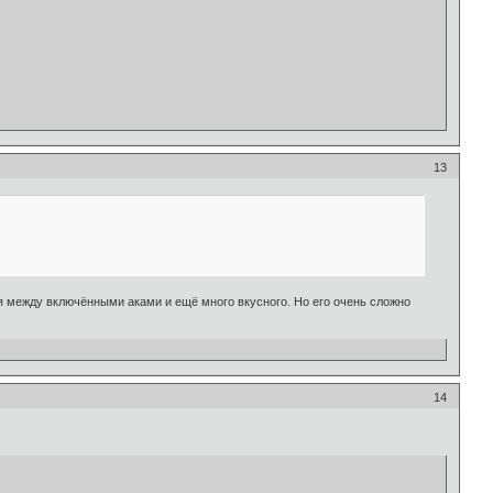
13
ся между включёнными аками и ещё много вкусного. Но его очень сложно
14