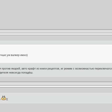
лучше уж валкер имхо)
я против якарей, авто крафт из книги рецептов, иг режим с возможнастью переключат
адителя невсегда попадёш.
ь
((