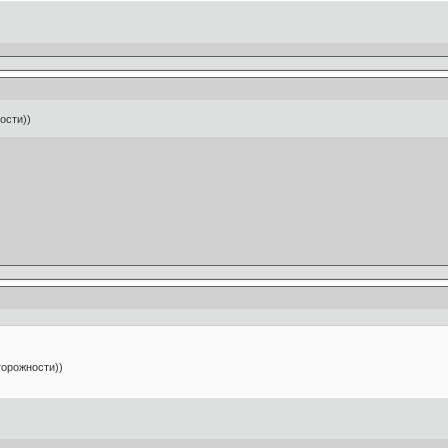
ости))
торожности))