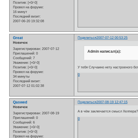
Позитив:
[+0/-0]
Провел на форуме:
16 минут
Последний визит:
2007-06-20 19:32:08
Great
Поделиться
2007-07-12 00:53:25
Новичок
Зарегистрирован
: 2007-07-12
Admin написал(а):
Приглашений:
0
Сообщений:
7
Уважение:
[+0/-0]
Позитив:
[+0/-0]
У тебя Случаино нету настроеного бо
Провел на форуме:
0
34 минуты
Последний визит:
2007-07-12 01:02:38
Qaswed
Поделиться
2007-08-19 12:47:15
Новичок
А в чём заключается смысл Хелпера? 
Зарегистрирован
: 2007-08-19
Приглашений:
0
0
Сообщений:
6
Уважение:
[+0/-0]
Позитив:
[+0/-0]
Провел на форуме: