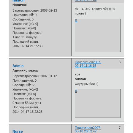
Nikiton
Новичок
кот ты это к чему чёт я не
Зарегистрирован
: 2007-02-13
понял ?
Приглашений:
0
Сообщений:
5
0
Уважение:
[+0/-0]
Позитив:
[+0/-0]
Провел на форуме:
1 час 31 минуту
Последний визит:
2007-02-14 21:55:33
Поделиться
2007-
6
Admin
02-14 11:16:15
Администратор
кот
Зарегистрирован
: 2007-01-12
Nikiton
Приглашений:
0
Флудеры блин )
Сообщений:
53
Уважение:
[+0/-0]
0
Позитив:
[+0/-0]
Провел на форуме:
9 часов 53 минуты
Последний визит:
2014-04-17 15:22:25
Поделиться
2007-
7
Nurse
03-18 20:52:42