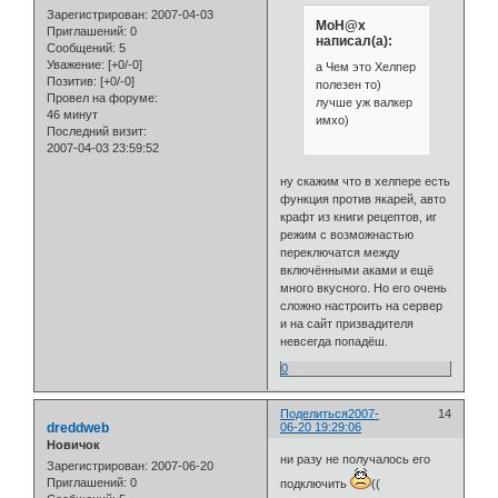
Зарегистрирован
: 2007-04-03
MoH@x
Приглашений:
0
написал(а):
Сообщений:
5
Уважение:
[+0/-0]
а Чем это Хелпер
Позитив:
[+0/-0]
полезен то)
Провел на форуме:
лучше уж валкер
46 минут
имхо)
Последний визит:
2007-04-03 23:59:52
ну скажим что в хелпере есть
функция против якарей, авто
крафт из книги рецептов, иг
режим с возможнастью
переключатся между
включёнными аками и ещё
много вкусного. Но его очень
сложно настроить на сервер
и на сайт призвадителя
невсегда попадёш.
0
Поделиться
2007-
14
dreddweb
06-20 19:29:06
Новичок
ни разу не получалось его
Зарегистрирован
: 2007-06-20
Приглашений:
0
подключить
((