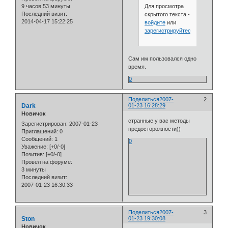
Для просмотра
9 часов 53 минуты
Последний визит:
скрытого текста -
2014-04-17 15:22:25
войдите
или
зарегистрируйтесь
.
Сам им пользовался одно
время.
0
Поделиться
2007-
2
Dark
01-23 16:28:29
Новичок
странные у вас методы
Зарегистрирован
: 2007-01-23
предосторожности))
Приглашений:
0
Сообщений:
1
0
Уважение:
[+0/-0]
Позитив:
[+0/-0]
Провел на форуме:
3 минуты
Последний визит:
2007-01-23 16:30:33
Поделиться
2007-
3
Ston
01-23 19:30:08
Новичок