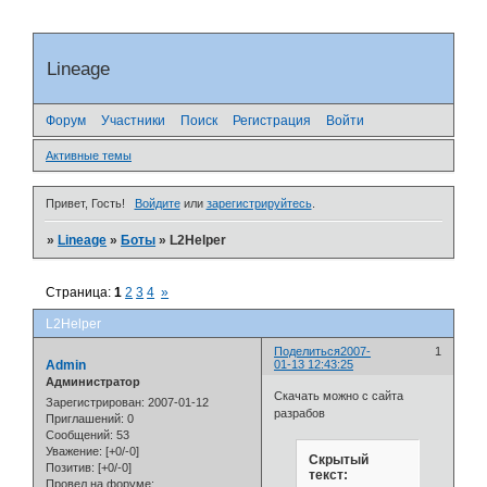
Lineage
Форум
Участники
Поиск
Регистрация
Войти
Активные темы
Привет, Гость!
Войдите
или
зарегистрируйтесь
.
»
Lineage
»
Боты
»
L2Helper
Страница:
1
2
3
4
»
L2Helper
Поделиться
2007-
1
Admin
01-13 12:43:25
Администратор
Скачать можно с сайта
Зарегистрирован
: 2007-01-12
разрабов
Приглашений:
0
Сообщений:
53
Уважение:
[+0/-0]
Скрытый
Позитив:
[+0/-0]
текст:
Провел на форуме: