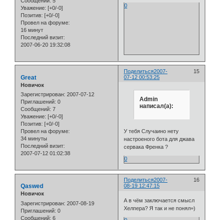
Сообщений:
5
0
Уважение:
[+0/-0]
Позитив:
[+0/-0]
Провел на форуме:
16 минут
Последний визит:
2007-06-20 19:32:08
Поделиться
2007-
15
Great
07-12 00:53:25
Новичок
Зарегистрирован
: 2007-07-12
Admin
Приглашений:
0
написал(а):
Сообщений:
7
Уважение:
[+0/-0]
Позитив:
[+0/-0]
У тебя Случаино нету
Провел на форуме:
34 минуты
настроеного бота для джава
Последний визит:
сервака Френка ?
2007-07-12 01:02:38
0
Поделиться
2007-
16
Qaswed
08-19 12:47:15
Новичок
А в чём заключается смысл
Зарегистрирован
: 2007-08-19
Хелпера? Я так и не понял=)
Приглашений:
0
Сообщений:
6
0