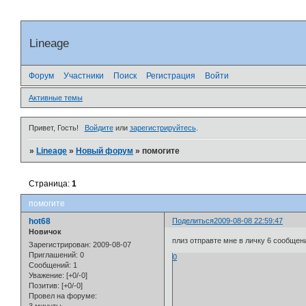
Lineage
Форум
Участники
Поиск
Регистрация
Войти
Активные темы
Привет, Гость!
Войдите
или
зарегистрируйтесь
.
»
Lineage
»
Новый форум
»
помогите
Страница:
1
помогите
hot68
Поделиться
2009-08-08 22:59:47
Новичок
плиз отправте мне в личку 6 сообщени
Зарегистрирован
: 2009-08-07
Приглашений:
0
0
Сообщений:
1
Уважение:
[+0/-0]
Позитив:
[+0/-0]
Провел на форуме: