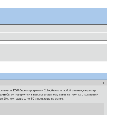
1
 всячину за КОЛ.берем программу l2pbx,бежим в любой магазин,например
а,чтобы он повернулся к нам.посылаем ему пакет на покупку.открывается
 до 20к.покупаешь штук 50 и продаешь на рынке.