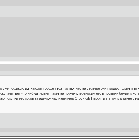
u,но уже пофиксили.в каждом городе стоят коты,у нас на сервере они продают шмот и 
окупаем там что нибудь,ловим пакет на покупку.переносим его в посылки.бежим к ко
кно покупки ресурсов за адену.у нас например Стоун оф Пьюрити в этом магазине стоил