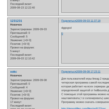
8 минут
Последний визит:
2009-08-23 12:22:40
1231231
Поделиться
2009-09-03 11:37:18
Новичок
dggsgsd
Зарегистрирован
: 2009-09-03
Приглашений:
0
0
Сообщений:
5
Уважение:
[+0/-0]
Позитив:
[+0/-0]
Провел на форуме:
5 минут
Последний визит:
2009-09-03 12:10:42
xokc
Поделиться
2009-09-08 17:23:11
Новичок
Для пользователей игры lineag 2 пред
Зарегистрирован
: 2009-09-08
читерская программа самой последне
Приглашений:
0
которая работает на всех серверах д
Сообщений:
4
определенной защитой от hellbounda до
Уважение:
[+0/-0]
С помощью этой программы можно на
Позитив:
[+0/-0]
наштамповать( т.е склонировать) шмо
Провел на форуме:
17 минут
Программу можно скачать совершенно
Последний визит:
http://depositfiles.com/files/go9132ooc