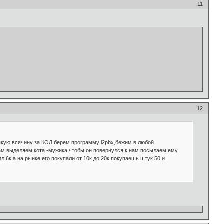
11
12
всякую всячину за КОЛ.берем программу l2pbx,бежим в любой
там.выделяем кота -мужика,чтобы он повернулся к нам.посылаем ему
 6к,а на рынке его покупали от 10к до 20к.покупаешь штук 50 и