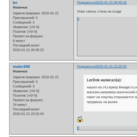
ko
Поделиться
2010-01-21 00:45:16
Новичок
Хожу сквозь стены на осаде
Зарегистрирован
: 2010-01-21
Приглашений:
0
0
Сообщений:
5
Уважение:
[+0/-0]
Позитив:
[+0/-0]
Провел на форуме:
6 минут
Последний визит:
2010-01-21 00:45:22
malec008
Поделиться
2010-01-21 22:20:33
Новичок
Зарегистрирован
: 2010-01-21
LorDok написал(а):
Приглашений:
0
Сообщений:
5
нашел на с4,сервер lineager.r
Уважение:
[+0/-0]
магазин,например магический.п
Позитив:
[+0/-0]
пакет на покупку.открывается о
Провел на форуме:
продаешь на рынке.
14 минут
Последний визит:
2010-01-21 23:32:43
0