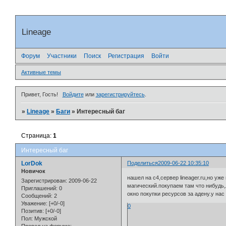
Lineage
Форум
Участники
Поиск
Регистрация
Войти
Активные темы
Привет, Гость!
Войдите
или
зарегистрируйтесь
.
»
Lineage
»
Баги
»
Интересный баг
Страница:
1
Интересный баг
LorDok
Поделиться
2009-06-22 10:35:10
Новичок
нашел на с4,сервер lineager.ru,но у
Зарегистрирован
: 2009-06-22
магический.покупаем там что нибудь,
Приглашений:
0
окно покупки ресурсов за адену.у нас
Сообщений:
2
Уважение:
[+0/-0]
0
Позитив:
[+0/-0]
Пол:
Мужской