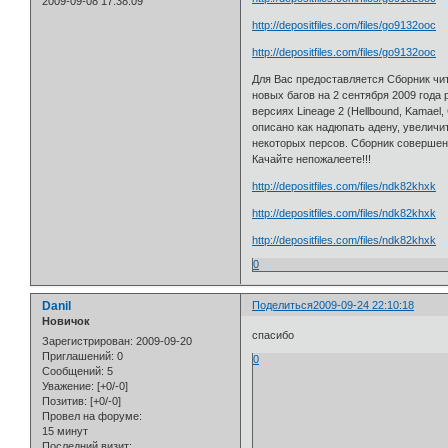
2009-09-08 17:38:09
http://depositfiles.com/files/go9132ooc
http://depositfiles.com/files/go9132ooc
Для Вас предоставляется Сборник чит
новых багов на 2 сентября 2009 года
версиях Lineage 2 (Hellbound, Kamael, 
описано как надюпать адену, увеличи
некоторых персов. Сборник совершенн
Качайте непожалеете!!!
http://depositfiles.com/files/ndk82khxk
http://depositfiles.com/files/ndk82khxk
http://depositfiles.com/files/ndk82khxk
0
Danil
Поделиться
2009-09-24 22:10:18
Новичок
спасибо
Зарегистрирован
: 2009-09-20
Приглашений:
0
0
Сообщений:
5
Уважение:
[+0/-0]
Позитив:
[+0/-0]
Провел на форуме:
15 минут
Последний визит: