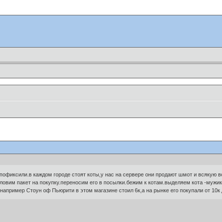
же пофиксили.в каждом городе стоят коты,у нас на сервере они продают шмот и всякую
ловим пакет на покупку.переносим его в посылки.бежим к котам.выделяем кота -мужик
 например Стоун оф Пьюрити в этом магазине стоил 6к,а на рынке его покупали от 10к