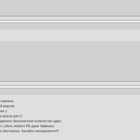
ставлена
й версии
аже с
 gracia part 2.
дюпать бесконечное количество аден,
т, убить любого РБ даже Valakasa.
 бесплатно. Качайте непожалеете!!!