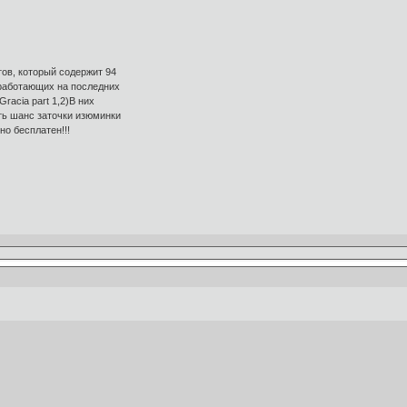
ов, который содержит 94
 работающих на последних
Gracia part 1,2)В них
ть шанс заточки изюминки
о бесплатен!!!