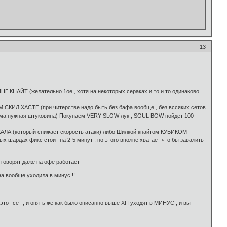
13
КНАЙТ (желательно 1ое , хотя на некоторых сераках и то и то одинаково
ЕМ СКИЛ ХАСТЕ (при читерстве надо быть без бафа вообще , без вссяких сетов
весьма нужная штуковина) Покупаем VERY SLOW лук , SOUL BOW пойдет 100
КАЛА (который снижает скорость атаки) либо Шилкой кнайтом КУБИКОМ
ых шардах фикс стоит на 2-5 минут , но этого вполне хватает что бы завалить
, говорят даже на офе работает
а вообще уходила в минус !!
 этот сет , и опять же как было описанно выше ХП уходят в МИНУС , и вы