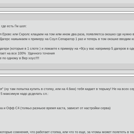
 где есть Гм шоп:
 Еровс или Скролс клацаем на том илм ином два раза, появляетса окошко где нужно вв
 Дагерс нажымаем к примеру на Соул Сепаратор 1 раз и теперь в том окошке вводим ко
агери (которые в 1 слоте ) и ломаете к примеру на +9(а у вас например 5 дагеров в одн
тает на все 100% Удачного точения
 по одному в Вер хоус!!!!
я" (ну там попытка купить в стопку, или на 4.6ккк) тебя кидает в тюрьму! Не на всех с
а 5 максимум надо дсделать сл.:
 ява и Офф С4 (толкьо разныое время каста, зависит от настройки серва)
оторые сомнения, что работает стопка, или что то еще, за чтомы может полететь в т