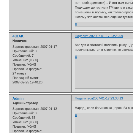
нет необходимости)... И вот вам силь
Подходим допустим к ГМ шопу и закуп
помещены в тюрьму, как толкьо проска
Потому что анстак все еще кастуется.
0
4uTAK
Поделиться
2007-01-17 23:26:59
Новичок
Баг для любителей половить рыбу : Де
Зарегистрирован
: 2007-01-17
просчитываются в клиенте, то сколько
Приглашений:
0
Сообщений:
7
0
Уважение:
[+0/-0]
Позитив:
[+0/-0]
Провел на форуме:
27 минут
Последний визит:
2007-02-25 19:40:26
Admin
Поделиться
2007-01-17 23:33:13
Администратор
Народ , если баги новые , просьба в
Зарегистрирован
: 2007-01-12
Приглашений:
0
0
Сообщений:
53
Уважение:
[+0/-0]
Позитив:
[+0/-0]
Провел на форуме: