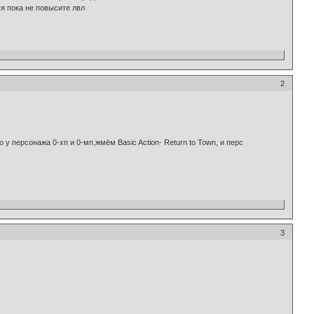
ся пока не повысите лвл
2
у персонажа 0-хп и 0-мп,жмём Basic Action- Return to Town, и перс
3