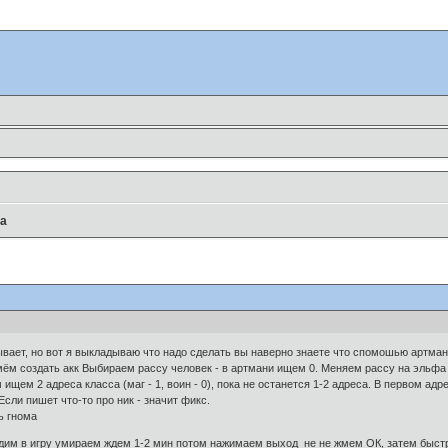
да
бывает, но вот я выкладываю что надо сделать вы наверно знаете что спомошью артма
ём создать акк Выбираем рассу человек - в артмани ищем 0. Меняем рассу на эльфа - о
ом ищем 2 адреса класса (маг - 1, воин - 0), пока не останется 1-2 адреса. В первом ад
сли пишет что-то про ник - значит фикс.
ь гнома
одим в игру умираем ждем 1-2 мин потом нажимаем выход не не жмем ОК, затем быстр