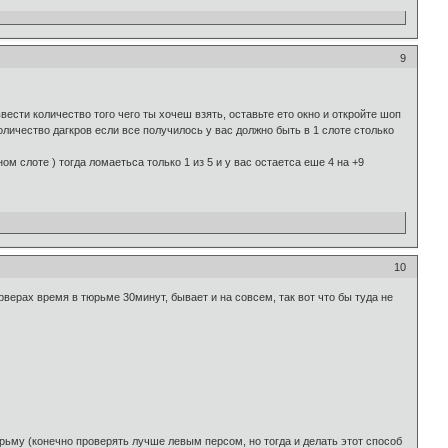
9
ести количество того чего ты хочеш взять, оставьте ето окно и откройте шоп
личество дагкров если все получилось у вас должно быть в 1 слоте столько
ом слоте ) тогда ломаетьса только 1 из 5 и у вас остаетса еше 4 на +9
10
ерверах время в тюрьме 30минут, бывает и на совсем, так вот что бы туда не
юрьму (конечно проверять лучше левым персом, но тогда и делать этот способ