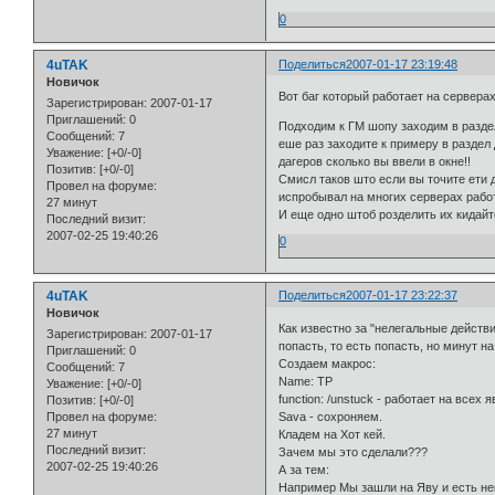
0
4uTAK
Поделиться
2007-01-17 23:19:48
Новичок
Вот баг который работает на серверах
Зарегистрирован
: 2007-01-17
Приглашений:
0
Подходим к ГМ шопу заходим в раздел
Сообщений:
7
еше раз заходите к примеру в раздел
Уважение:
[+0/-0]
дагеров сколько вы ввели в окне!!
Позитив:
[+0/-0]
Смисл таков што если вы точите ети д
Провел на форуме:
испробывал на многих серверах рабо
27 минут
И еще одно штоб розделить их кидайте
Последний визит:
2007-02-25 19:40:26
0
4uTAK
Поделиться
2007-01-17 23:22:37
Новичок
Как известно за "нелегальные действи
Зарегистрирован
: 2007-01-17
попасть, то есть попасть, но минут н
Приглашений:
0
Создаем макрос:
Сообщений:
7
Name: TP
Уважение:
[+0/-0]
function: /unstuck - работает на всех
Позитив:
[+0/-0]
Sava - сохроняем.
Провел на форуме:
27 минут
Кладем на Хот кей.
Последний визит:
Зачем мы это сделали???
2007-02-25 19:40:26
А за тем:
Например Мы зашли на Яву и есть нек