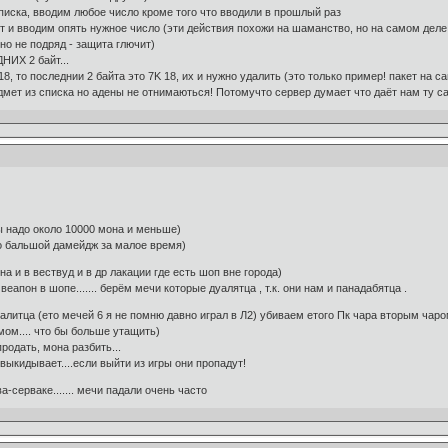
иска, вводим любое число кроме того что вводили в прошлый раз
и вводим опять нужное число (эти действия похожи на шаманство, но на самом деле 
но не подряд - защита глючит)
ИХ 2 байт...
18, то последнии 2 байта это 7K 18, их и нужно удалить (это только пример! пакет на 
ет из списка но адены не отнимаються! Потомучто сервер думает что даёт нам ту са
мы надо около 10000 мона и меньше)
го бальшой дамейдж за малое время)
а и в вествуд и в др лакации где есть шоп вне города)
апон в шопе....... берём мечи которые дуалятца , т.к. они нам и панадабятца .
литца (ето мечей 6 я не помню давно играл в Л2) убиваем етого Пк чара вторым чаром.
мом.... что бы больше утащить)
продать, мона разбить...
 выкидывает....если выйти из игры они пропадут!
а-серваке....... мечи падали очень часто