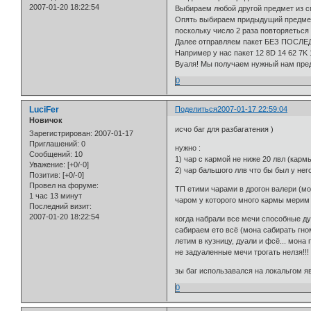
2007-01-20 18:22:54
Выбираем любой другой предмет из сп
Опять выбираем придыдущий предмет 
поскольку число 2 раза повторяеться 
Далее отправляем пакет БЕЗ ПОСЛЕДН
Например у нас пакет 12 8D 14 62 7K 
Вуаля! Мы получаем нужный нам предм
0
LuciFer
Поделиться
2007-01-17 22:59:04
Новичок
исчо баг для разбагатения )
Зарегистрирован
: 2007-01-17
Приглашений:
0
нужно :
Сообщений:
10
1) чар с кармой не ниже 20 лвл (кар
Уважение:
[+0/-0]
2) чар бальшого ллв что бы был у не
Позитив:
[+0/-0]
Провел на форуме:
ТП етими чарами в дрогон валери (мон
1 час 13 минут
чаром у которого много кармы мерим ве
Последний визит:
2007-01-20 18:22:54
когда набрали все мечи способные дуа
сабираем ето всё (мона сабирать гно
летим в кузницу, дуали и фсё... мона 
не задуаленные мечи трогать нелзя!!!
зы баг использавался на локальгом яв
0