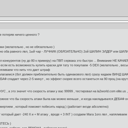
е потеряв ничего ценного ?
и (желательно , но не обязательно )
ьно оба равного лвл, 1ый чар - ЛУЧНИК (ОБЯЗАТЕЛЬНО) 2ой ШИЛИН ЭЛДЕР или ШИЛИНГ 
л конкурентов (ну до 80 к примеру) на ПВП сервака это быстро ... Внимание НЕ КАЧА
, если есть возможность купить краски для тату то покупаем -5 DEX (желательно , 
пяливаем что нить что дает штраф
лагаемся (бот должен приблизительно быть одинакового лвл) сразу кидаем ВИНД ША
БАФ спадает через 2-5 минут , но эффект скорее всего останеться на 90 проц (на крут
С , а это значит что скорость атаки у вас 99999 , тестировал на la2world.com elite.us 
жное что бы скорость атаки была как можно меньше , и когда накладывался ДЕБАФ он
тием , который поможет побесить народ ) (работает везде абсолютно)
оторый дает -240 Х и + М атаку , вроде + 3 INT ) создаем Мага 1ого лвл , напяливаем
ШТЕСЬ )