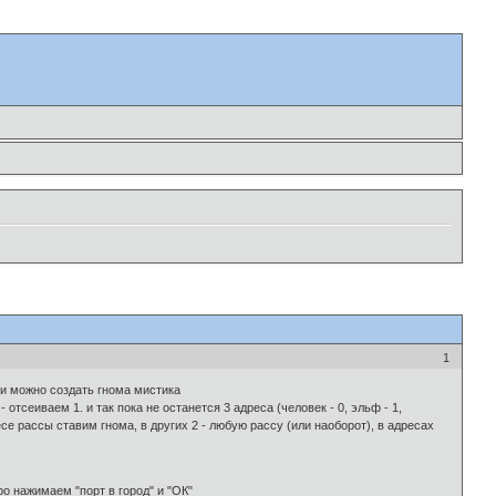
1
ни можно создать гнома мистика
тсеиваем 1. и так пока не останется 3 адреса (человек - 0, эльф - 1,
ресе рассы ставим гнома, в других 2 - любую рассу (или наоборот), в адресах
о нажимаем "порт в город" и "ОК"