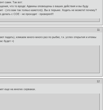
ент сами. Так вот:
общения, что то вроде: Админы оповещены о ваших действия и вы буду
т - (это вам так толкьо кажется)). Вы в тюрьме. Ходить не можете! почему?
 делать с СОЕ - не проходит - проверял!!!
11
ают падать), кликаем много-много раз по рыбке, т.к. успех открытия и итемы
ас будет =)
12
ают еще на многих серваках.