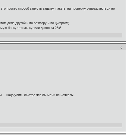
это просто способ запусть защиту, пакеты на проверку отправляються но
самом деле другой и по размеру и по цифрам!)
мую банку что мы купили давно за 28к!
6
... надо убить быстро что бы мечи не исчезлы...