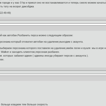
в городе и у вас 0 hp и прикол оно не востанавливается и теперь смело можем качать
ть тату на возрат дамэйджа
22:49:49)
ой как автобан.Разбанить перса можно следующим образом:
персонажа который отхватил автобан на удаление,выходим с акаунта.
,выбираем персонажа которого поставили на удаление,жмём логин и вуаля мы в игре но 
 Walker и заходить клиентом,персонаж разбанен.
в .которых забанил админ ( админы иногда убирают персов с аккаунта ).
рах.
"
м больще клацаем тем больше скорость