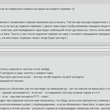
если не пофиксили скажите на каком вы играете сервере =))
анные с оперативки сервака примерно раз в минуту. Так-же при выходе (корректом) с 
та (а лучше до падения сервака) с одного чара через трэйд например передать вещи н
получим, для передавшего чара будет небольшой откат (до минуты), тоесть если пове
ли в базу. Тоесть у нас после поднятия сервака на чаре с которого передавали переда
, на некоторых серверах пишут когда будет рестарт )
точить) пакупаете заточки соотв грейда
! антидоты и одну заточку у первого чара
 быстрого доступа на ф1 - заточку на ф5 поднять на ф10 антидоты
открывается окошко
т мало кто объясняет как ето выглядит на линеагеии.ру - нет не плюсов не минусов)) к
 - оружие затачивается - если нет - то поднимате заточку вторым чаром и к п.3
 а на ...ера нам антидоты???? - ответ:
друг при поднятии заточки вам написалось, что беда, ахтунг все пропало вы сломали с
на использование уходят с подтверждением - и если облажалась тема бага, то кристал
тидота а потом заточки - результат сервер не подтверждает непроход заточки - респект