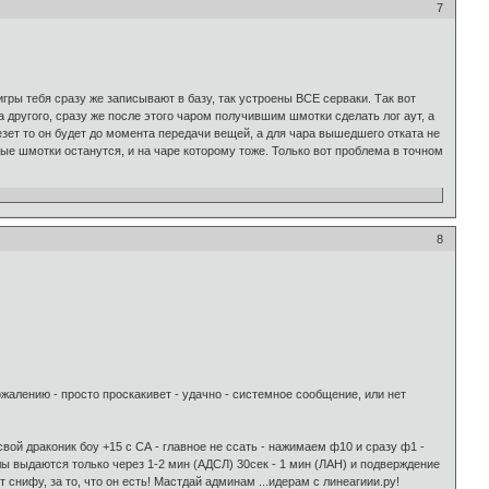
7
игры тебя сразу же записывают в базу, так устроены ВСЕ серваки. Так вот
а другого, сразу же после этого чаром получившим шмотки сделать лог аут, а
зет то он будет до момента передачи вещей, а для чара вышедшего отката не
нные шмотки останутся, и на чаре которому тоже. Только вот проблема в точном
8
 сожалению - просто проскакивет - удачно - системное сообщение, или нет
вой драконик боу +15 с СА - главное не ссать - нажимаем ф10 и сразу ф1 -
лы выдаются только через 1-2 мин (АДСЛ) 30сек - 1 мин (ЛАН) и подверждение
 снифу, за то, что он есть! Мастдай админам ...идерам с линеагиии.ру!