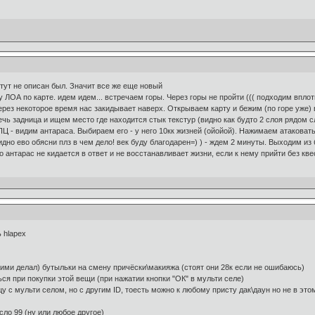
 тут не описан был. Значит все же еще новый
у ЛОА по карте. идем идем... встречаем горы. Через горы не пройти ((( подходим впло
ерез некоторое время нас закидывает наверх. Открываем карту и бежим (по горе уже) 
ечь задница и ищем место где находится стык текстур (видно как будто 2 слоя рядом 
- видим антараса. Выбираем его - у него 10кк жизней (ойойой). Нажимаем атаковать.( 
идно ево обясни плз в чем дело! век буду благодарен=) ) - ждем 2 минуты. Выходим и
то антарас не кидается в ответ и не восстанавливает жизни, если к нему прийти без кв
 hlapex
 ними делал) бутыльки на смену причёски\макияжа (стоят они 28к если не ошибаюсь)
ся при покупки этой вещи (при нажатии кнопки "ОК" в мульти селе)
 с мульти селом, но с другим ID, тоесть можно к любому присту дак\даун но не в этом 
сло 99 (ну или любое другое)