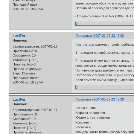
1 час 13 минут
затем заходим обратно в игру вы уже 
Последний визит:
Отличный способ для серверов где ес
2007-01-20 18:22:54
Отредактировано LuciFer (2007-01-17 
0
LuciFer
Поделиться
2007-01-17 22:47:00
Новичок
Часто сталкиваемся с такой проблем
Зарегистрирован
: 2007-01-17
Приглашений:
0
1 - заходим на свой аккаунт,ставим 
Сообщений:
10
Уважение:
[+0/-0]
2 - заходим ботом на этот-же аккаунт
Позитив:
[+0/-0]
появляется в городе,можно закрывать
Провел на форуме:
Получалось даже разбанить тех персо
1 час 13 минут
Повторяю что проверял на java серве
Последний визит:
Если помогло жмём кнопку ,,Спасибо
2007-01-20 18:22:54
0
LuciFer
Поделиться
2007-01-17 22:49:29
Новичок
Баг на с5 ява
Зарегистрирован
: 2007-01-17
Бафаем на себя вв
Приглашений:
0
Юзаем 1 хасте потион
Сообщений:
10
Умираем
Уважение:
[+0/-0]
Ресаемся
Позитив:
[+0/-0]
Клацаем хасте потион без умолку че
Провел на форуме: