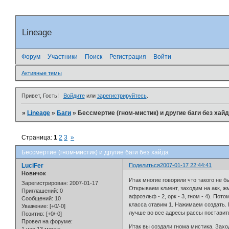
Lineage
Форум
Участники
Поиск
Регистрация
Войти
Активные темы
Привет, Гость!
Войдите
или
зарегистрируйтесь
.
»
Lineage
»
Баги
»
Бессмертие (гном-мистик) и другие баги без хай
Страница:
1
2
3
»
Бессмертие (гном-мистик) и другие баги без хайда
LuciFer
Поделиться
2007-01-17 22:44:41
Новичок
Итак многие говорили что такого не 
Зарегистрирован
: 2007-01-17
Открываем клиент, заходим на акк, жм
Приглашений:
0
афроэльф - 2, орк - 3, гном - 4). Пот
Сообщений:
10
класса ставим 1. Нажимаем создать. Е
Уважение:
[+0/-0]
лучше во все адресы рассы поставит
Позитив:
[+0/-0]
Провел на форуме:
Итак вы создали гнома мистика. Зах