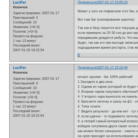
LuciFer
Поделиться
2007-01-17 23:05:10
Новичок
Может у кого не пофиксили этот баг, 
Зарегистрирован
: 2007-01-17
Приглашений:
0
Вот сам баг (клонирование шмоток):
Сообщений:
10
Уважение:
[+0/-0]
Так как в базу пишется все текущии д
Позитив:
[+0/-0]
если примерно за 20-30 сек до рестар
Провел на форуме:
передавшим дождатся ребута. Что мы 
1 час 13 минут
будет, так как его при выходе записа
Последний визит:
подгадывании время рестарта. (так же
2007-01-20 18:22:54
0
LuciFer
Поделиться
2007-01-17 23:10:49
Новичок
енчант оружия - баг 100% рабочий:
Зарегистрирован
: 2007-01-17
1.Заходите в два окна
Приглашений:
0
2. Одним из чаров (который не будет 
Сообщений:
10
3. Вторым чаром покупаете обычные!!!
Уважение:
[+0/-0]
4. У второго чара выносите на панель
Позитив:
[+0/-0]
5. Бросаете заточку и сразу на ф1 - 
Провел на форуме:
1 час 13 минут
6. Типа точите
Последний визит:
7. Видите результат - да или нет - ту
2007-01-20 18:22:54
8. если удачно - то поднимете заточку
9. а теперб самый интересный вопрос -
вобщем ситуёвина други такая: если в
как можно более синхронно - пакеты 
на срев приходит на использование ан