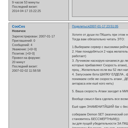
9 часов 53 минуты
Последний визит:
2014-04-17 15:22:25
CooCes
Поделиться
2007-01-17 23:51:05
Новичок
Хотите от души по ПКшить при этом н
Зарегистрирован
: 2007-01-17
Тогда вам обязательно читать ЭТО:
Приглашений:
0
Сообщений:
4
1.Выбераем сервер с высокими рейтам
Уважение:
[+0/-0]
2. Нам понадобяться 2 чара желател
Позитив:
[+0/-0]
работает)
Провел на форуме:
3. Лучником наскорую качаемся до лв
20 минут
которые прибавляют Скорость атаки)
Последний визит:
проц , Желательно если вы 52 лвл на
2007-02-02 11:58:58
4. Запускаем бота ШИЛКУ ЕЛДЕЛА , ф
понижаем себе же скорость атаки , ДЕ
антараса или ешё кого нить)
5. Ваша скорость Атаки заходит в МИНУ
Вообще смысл бага сделать все возмо
Ешё один ЗНАМЕНИТЙШИЙ баг с бесмер
собераем Demon SET (магический сет к
становитесь БЕССМЕРТНЫМ)))
зы:для пущей убедительности ЗА ПК