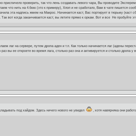
но приспичело проверить, так что лень создавать левого чара, Вы проводите Эксперем
аем что нить на 4.6ккк (это к примеру), Хлоп и не сработало, Вам в чате пишется со
чила эта надпись жмем на Макрос. Начинается каст, Вас портирует в тюрьму (каст сби
 Так вот когда заканчивается каст, вы летите прямо к оркам. Вот и все Не пробуйте это
лаем лаг на сервере, путем дропа аден и т.п. Как только начинается лаг (адены перест
 раз вы ее откроете во время лага, столько раз она и активируется и столько дропа у в
ыкладывать под хайдом. Здесь ничего нового не увидел
, хотя навярняка они работ