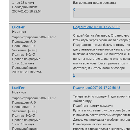
1 час 13 минут
Баг исчезает после рестарта
Последний визит:
0
2007-01-20 18:22:54
LuciFer
Поделиться
2007-01-17 22:51:52
Новичок
Старый баг на Антареса. Странно что
Зарегистрирован
: 2007-01-17
Итак идем через гиран кастл в сторон
Приглашений:
0
Получается что мы бежим в стену - ч
Сообщений:
10
где у антараса начинается хвост: сир
Уважение:
[+0/-0]
включаем отображение монстров и НПЦ 
Позитив:
[+0/-0]
прям на нем стою слишно рик но не в
Провел на форуме:
1 час 13 минут
его на всю ночь. Весь прикол в том ч
Последний визит:
достатке) и читаем scroll of escape.
2007-01-20 18:22:54
0
LuciFer
Поделиться
2007-01-17 22:56:43
Новичок
Теперь всё по порядку. Надо включить
Зарегистрирован
: 2007-01-17
Зайти в игру
Приглашений:
0
Подойти к присту дак\даун
Сообщений:
10
Купить и них вещь, лучше всего (я с
Уважение:
[+0/-0]
И поймать пакет, который отправляеть
Позитив:
[+0/-0]
Далее, мы подходим к любому торговцу
Провел на форуме:
1 час 13 минут
И выбираем любую вещь
Последний визит:
Вводим в строке рядом с кнопками чи