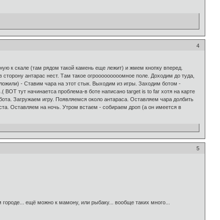
4
тную к скале (там рядом такой камень еще лежит) и жмем кнопку вперед.
в сторону антарас нест. Там такое огрооооооооомное поле. Доходим до туда,
сложили) - Ставим чара на этот стык. Выходим из игры. Заходим ботом -
ВОТ тут начинаетса проблема-в боте написано target is to far хотя на карте
з бота. Загружаем игру. Появляемся около антараса. Оставляем чара долбить
еста. Оставляем на ночь. Утром встаем - собираем дроп (а он имеется в
5
городе... ещё можно к мамону, или рыбаку... вообще таких много...