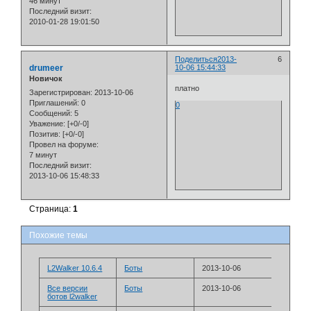
46 минут
Последний визит:
2010-01-28 19:01:50
Поделиться
2013-
6
drumeer
10-06 15:44:33
Новичок
платно
Зарегистрирован
: 2013-10-06
Приглашений:
0
0
Сообщений:
5
Уважение:
[+0/-0]
Позитив:
[+0/-0]
Провел на форуме:
7 минут
Последний визит:
2013-10-06 15:48:33
Страница:
1
Похожие темы
L2Walker 10.6.4
Боты
2013-10-06
Все версии
Боты
2013-10-06
ботов l2walker