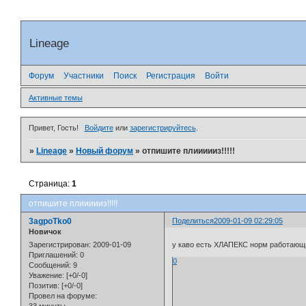
Lineage
Форум
Участники
Поиск
Регистрация
Войти
Активные темы
Привет, Гость!
Войдите
или
зарегистрируйтесь
.
»
Lineage
»
Новый форум
»
отпишите плиииииз!!!!!
Страница:
1
отпишите плиииииз!!!!!
3agpoTko0
Поделиться
2009-01-09 02:29:05
Новичок
Зарегистрирован
: 2009-01-09
у каво есть ХЛАПЕКС норм работающ
Приглашений:
0
0
Сообщений:
9
Уважение:
[+0/-0]
Позитив:
[+0/-0]
Провел на форуме: