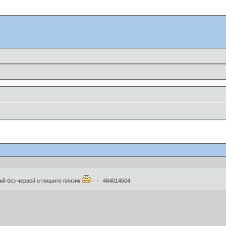
ий без червей отпишите плизик
- - 484014504