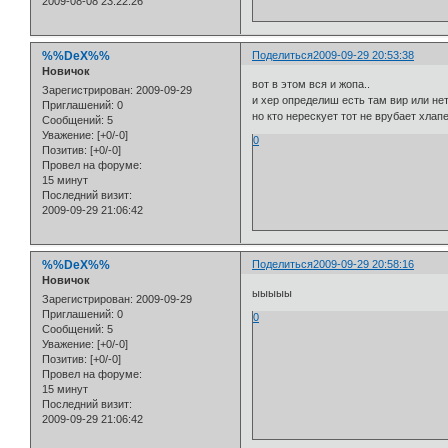
2009-08-08 23:22:26
%%DeX%%
Поделиться
2009-09-29 20:53:38
Новичок
вот в этом вся и жопа..
Зарегистрирован
: 2009-09-29
и хер определиш есть там вир или не
Приглашений:
0
но кто нерескует тот не врубает хлап
Сообщений:
5
Уважение:
[+0/-0]
0
Позитив:
[+0/-0]
Провел на форуме:
15 минут
Последний визит:
2009-09-29 21:06:42
%%DeX%%
Поделиться
2009-09-29 20:58:16
Новичок
ыыыыы
Зарегистрирован
: 2009-09-29
Приглашений:
0
0
Сообщений:
5
Уважение:
[+0/-0]
Позитив:
[+0/-0]
Провел на форуме:
15 минут
Последний визит:
2009-09-29 21:06:42