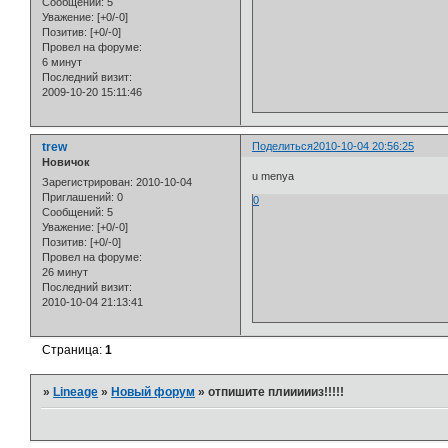
Сообщений:
5
Уважение:
[+0/-0]
Позитив:
[+0/-0]
Провел на форуме:
6 минут
Последний визит:
2009-10-20 15:11:46
trew
Поделиться
2010-10-04 20:56:25
Новичок
u menya
Зарегистрирован
: 2010-10-04
Приглашений:
0
0
Сообщений:
5
Уважение:
[+0/-0]
Позитив:
[+0/-0]
Провел на форуме:
26 минут
Последний визит:
2010-10-04 21:13:41
Страница:
1
»
Lineage
»
Новый форум
»
отпишите плиииииз!!!!!