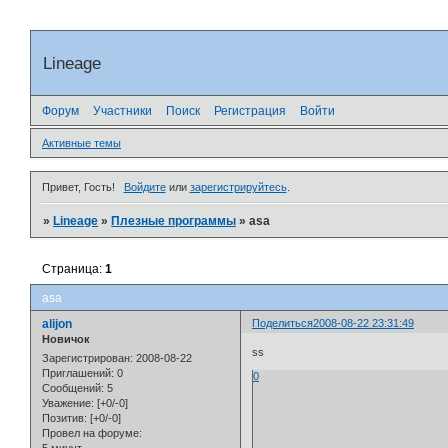
Lineage
Форум
Участники
Поиск
Регистрация
Войти
Активные темы
Привет, Гость!
Войдите
или
зарегистрируйтесь
.
»
Lineage
»
Плезные программы
»
asa
Страница:
1
asa
alijon
Поделиться
2008-08-22 23:31:49
Новичок
ss
Зарегистрирован
: 2008-08-22
Приглашений:
0
0
Сообщений:
5
Уважение:
[+0/-0]
Позитив:
[+0/-0]
Провел на форуме: