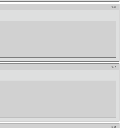
396
397
398