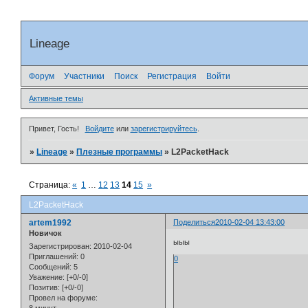
Lineage
Форум
Участники
Поиск
Регистрация
Войти
Активные темы
Привет, Гость!
Войдите
или
зарегистрируйтесь
.
»
Lineage
»
Плезные программы
»
L2PacketHack
Страница:
«
1
…
12
13
14
15
»
L2PacketHack
artem1992
Поделиться
2010-02-04 13:43:00
Новичок
ыыы
Зарегистрирован
: 2010-02-04
Приглашений:
0
0
Сообщений:
5
Уважение:
[+0/-0]
Позитив:
[+0/-0]
Провел на форуме: