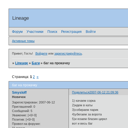
Lineage
Форум
Участники
Поиск
Регистрация
Войти
Активные темы
Привет, Гость!
Войдите
или
зарегистрируйтесь
.
»
Lineage
»
Баги
»
баг на прокачку
Страница:
1
2
»
баг на прокачку
Smysloff
Поделиться
2007-06-12 21:09:36
Новичок
1) качаем сорка
Зарегистрирован
: 2007-06-12
2)идем в каты
Приглашений:
0
3)собираем парик
Сообщений:
5
4)убегаем за ворота
Уважение:
[+0/-0]
5)и юзаем блазин циркл
Позитив:
[+0/-0]
вот и весь баг
Провел на форуме: