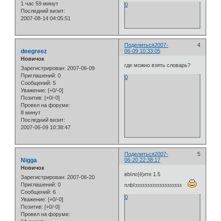
1 час 59 минут
0
Последний визит:
2007-08-14 04:05:51
Поделиться
2007-
4
deegreez
06-09 10:33:05
Новичок
где можно взять словарь?
Зарегистрирован
: 2007-06-09
Приглашений:
0
0
Сообщений:
5
Уважение:
[+0/-0]
Позитив:
[+0/-0]
Провел на форуме:
8 минут
Последний визит:
2007-06-09 10:38:47
Поделиться
2007-
5
Nigga
06-20 22:38:17
Новичок
вbIло}I{ите 1.5
Зарегистрирован
: 2007-06-20
Приглашений:
0
плbIззззззззззззззззззз
Сообщений:
6
0
Уважение:
[+0/-0]
Позитив:
[+0/-0]
Провел на форуме: