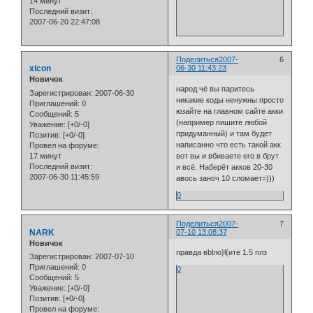
14 минут
Последний визит:
2007-06-20 22:47:08
Поделиться
2007-
6
xicon
06-30 11:43:23
Новичок
народ чё вы паритесь
Зарегистрирован
: 2007-06-30
никакие коды ненужны просто
Приглашений:
0
юзайте на главном сайте акки
Сообщений:
5
(например пишите любой
Уважение:
[+0/-0]
придуманный) и там будет
Позитив:
[+0/-0]
написанно что есть такой акк
Провел на форуме:
17 минут
вот вы и вбиваете его в брут
Последний визит:
и всё. Наберёт акков 20-30
2007-06-30 11:45:59
авось заноч 10 сломает=)))
0
Поделиться
2007-
7
NARK
07-10 13:08:37
Новичок
правда вblло}l{ите 1.5 плз
Зарегистрирован
: 2007-07-10
Приглашений:
0
0
Сообщений:
5
Уважение:
[+0/-0]
Позитив:
[+0/-0]
Провел на форуме: