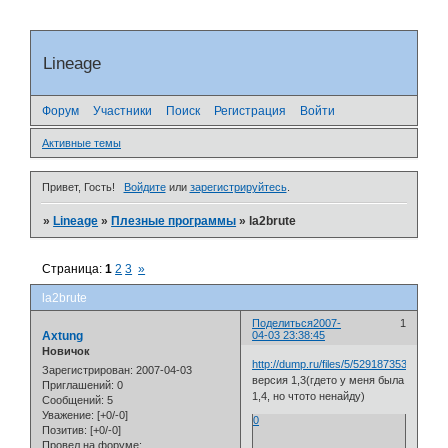
Lineage
Форум
Участники
Поиск
Регистрация
Войти
Активные темы
Привет, Гость!
Войдите
или
зарегистрируйтесь
.
»
Lineage
»
Плезные программы
»
la2brute
Страница:
1
2
3
»
la2brute
Поделиться
2007-
1
Axtung
04-03 23:38:45
Новичок
http://dump.ru/files/5/5291873532/
Зарегистрирован
: 2007-04-03
версия 1,3(гдето у меня была
Приглашений:
0
1,4, но чтото ненайду)
Сообщений:
5
Уважение:
[+0/-0]
0
Позитив:
[+0/-0]
Провел на форуме: