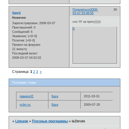
Поделиться
2008-
30
SimS
03-07 03:48:05
Новичок
спс !!!! за прогу)))))
Зарегистрирован
: 2008-03-07
Приглашений:
0
0
Сообщений:
6
Уважение:
[+0/-0]
Позитив:
[+0/-0]
Провел на форуме:
21 минуту
Последний визит:
2008-03-07 04:02:02
Страница:
1
2
3
»
Похожие темы
памагитЕ
Баги
2011-03-01
vcbn vc
Баги
2009-07-28
»
Lineage
»
Плезные программы
»
la2brute