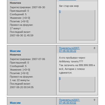
Новичок
баг стар как мир
Зарегистрирован
: 2007-06-30
Приглашений:
0
0
Сообщений:
5
Уважение:
[+0/-0]
Позитив:
[+0/-0]
Провел на форуме:
17 минут
Последний визит:
2007-06-30 11:45:59
Поделиться
2007-
8
Максим
07-06 00:30:22
Новичок
А кто пробывал через
Зарегистрирован
: 2007-07-06
ArtMoney тачить???
Приглашений:
0
Так затачить на 999.999.999 и
Сообщений:
5
всё, Антарик с плюхи
Уважение:
[+0/-0]
сдвинется.
Позитив:
[+0/-0]
Провел на форуме:
0
1 час 22 минуты
Последний визит:
2007-08-20 00:04:05
Поделиться
2007-
9
Максим
07-06 00:43:02