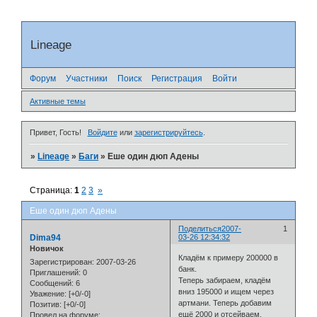
Lineage
Форум
Участники
Поиск
Регистрация
Войти
Активные темы
Привет, Гость!
Войдите
или
зарегистрируйтесь
.
»
Lineage
»
Баги
»
Еше один дюп Адены
Страница:
1
2
3
»
Еше один дюп Адены
Поделиться
2007-
1
Dima94
03-26 12:34:32
Новичок
Кладём к примеру 200000 в
Зарегистрирован
: 2007-03-26
банк.
Приглашений:
0
Теперь забираем, кладём
Сообщений:
6
вниз 195000 и ищем через
Уважение:
[+0/-0]
артмани. Теперь добавим
Позитив:
[+0/-0]
ещё 2000 и отсейваем.
Провел на форуме: