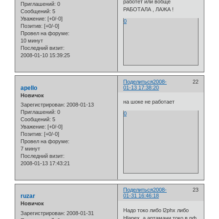
работет или вобще
Приглашений:
0
РАБОТАЛА , ЛАЖА !
Сообщений:
5
Уважение:
[+0/-0]
0
Позитив:
[+0/-0]
Провел на форуме:
10 минут
Последний визит:
2008-01-10 15:39:25
Поделиться
2008-
22
apello
01-13 17:38:20
Новичок
на шоке не работает
Зарегистрирован
: 2008-01-13
Приглашений:
0
0
Сообщений:
5
Уважение:
[+0/-0]
Позитив:
[+0/-0]
Провел на форуме:
7 минут
Последний визит:
2008-01-13 17:43:21
Поделиться
2008-
23
ruzar
01-31 16:46:18
Новичок
Надо токо либо l2phx либо
Зарегистрирован
: 2008-01-31
Hlapex, а артамани токо в рф