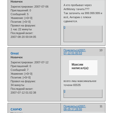
Новичок
А кто пробывал через
Зарегистрирован
: 2007-07-06
ArtMoney тачить???
Приглашений:
0
Так затачить на 999.999.999 и
Сообщений:
5
всё, Антарик с плюхи
Уважение:
[+0/-0]
сдвинется.
Позитив:
[+0/-0]
Провел на форуме:
0
1 час 22 минуты
Последний визит:
2007-08-20 00:04:05
Поделиться
2007-
10
Great
07-12 01:00:53
Новичок
Зарегистрирован
: 2007-07-12
Максим
Приглашений:
0
написал(а):
Сообщений:
7
Уважение:
[+0/-0]
Позитив:
[+0/-0]
всего лиш максимальное
Провел на форуме:
34 минуты
точени 65535
Последний визит:
0
2007-07-12 01:02:38
Поделиться
2007-
11
САНЧО
08-05 17:28:55