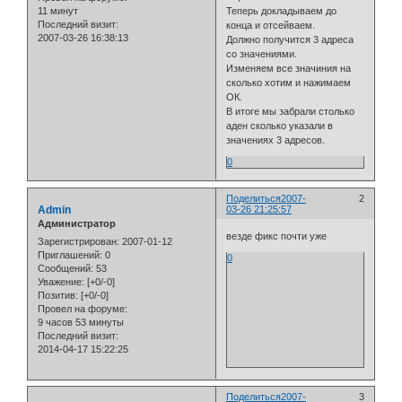
11 минут
Теперь докладываем до
Последний визит:
конца и отсейваем.
2007-03-26 16:38:13
Должно получится 3 адреса
со значениями.
Изменяем все значиния на
сколько хотим и нажимаем
ОК.
В итоге мы забрали столько
аден сколько указали в
значениях 3 адресов.
0
Поделиться
2007-
2
Admin
03-26 21:25:57
Администратор
везде фикс почти уже
Зарегистрирован
: 2007-01-12
Приглашений:
0
0
Сообщений:
53
Уважение:
[+0/-0]
Позитив:
[+0/-0]
Провел на форуме:
9 часов 53 минуты
Последний визит:
2014-04-17 15:22:25
Поделиться
2007-
3