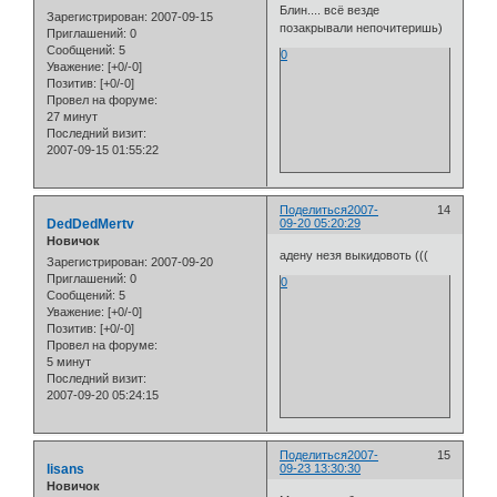
Блин.... всё везде
Зарегистрирован
: 2007-09-15
позакрывали непочитеришь)
Приглашений:
0
Сообщений:
5
0
Уважение:
[+0/-0]
Позитив:
[+0/-0]
Провел на форуме:
27 минут
Последний визит:
2007-09-15 01:55:22
Поделиться
2007-
14
DedDedMertv
09-20 05:20:29
Новичок
адену незя выкидовоть (((
Зарегистрирован
: 2007-09-20
Приглашений:
0
0
Сообщений:
5
Уважение:
[+0/-0]
Позитив:
[+0/-0]
Провел на форуме:
5 минут
Последний визит:
2007-09-20 05:24:15
Поделиться
2007-
15
lisans
09-23 13:30:30
Новичок