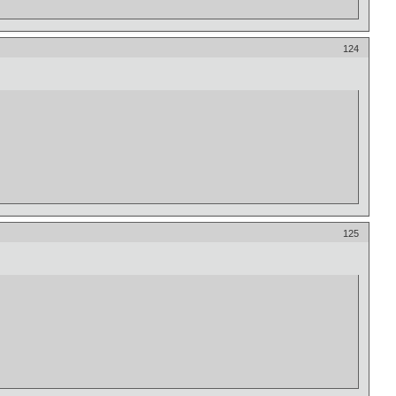
124
125