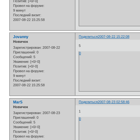
Позитив:
[+0/-0]
Провел на форуме:
9 минут
Последний визит:
2007-08-22 15:25:58
Jovanny
Поделиться
2007-08-22 15:22:08
Новичок
5
Зарегистрирован
: 2007-08-22
Приглашений:
0
0
Сообщений:
5
Уважение:
[+0/-0]
Позитив:
[+0/-0]
Провел на форуме:
9 минут
Последний визит:
2007-08-22 15:25:58
MarS
Поделиться
2007-08-23 02:58:46
Новичок
1
Зарегистрирован
: 2007-08-23
Приглашений:
0
0
Сообщений:
5
Уважение:
[+0/-0]
Позитив:
[+0/-0]
Провел на форуме: