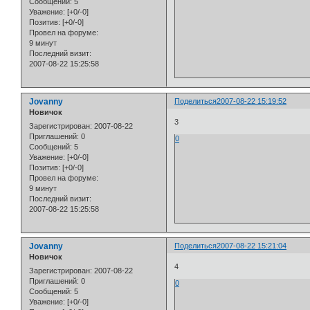
Сообщений:
5
Уважение:
[+0/-0]
Позитив:
[+0/-0]
Провел на форуме:
9 минут
Последний визит:
2007-08-22 15:25:58
Jovanny
Поделиться
2007-08-22 15:19:52
Новичок
3
Зарегистрирован
: 2007-08-22
Приглашений:
0
0
Сообщений:
5
Уважение:
[+0/-0]
Позитив:
[+0/-0]
Провел на форуме:
9 минут
Последний визит:
2007-08-22 15:25:58
Jovanny
Поделиться
2007-08-22 15:21:04
Новичок
4
Зарегистрирован
: 2007-08-22
Приглашений:
0
0
Сообщений:
5
Уважение:
[+0/-0]