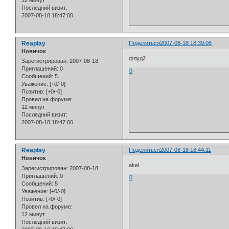
12 минут
Последний визит:
2007-08-18 18:47:00
Reaplay
Поделиться
2007-08-18 18:39:08
Новичок
флуд2
Зарегистрирован
: 2007-08-18
Приглашений:
0
0
Сообщений:
5
Уважение:
[+0/-0]
Позитив:
[+0/-0]
Провел на форуме:
12 минут
Последний визит:
2007-08-18 18:47:00
Reaplay
Поделиться
2007-08-18 18:44:11
Новичок
akel
Зарегистрирован
: 2007-08-18
Приглашений:
0
0
Сообщений:
5
Уважение:
[+0/-0]
Позитив:
[+0/-0]
Провел на форуме:
12 минут
Последний визит: