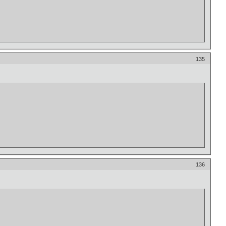
135
136