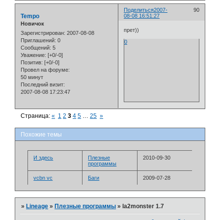
Поделиться
2007-
90
Tempo
08-08 16:51:27
Новичок
прет))
Зарегистрирован
: 2007-08-08
Приглашений:
0
0
Сообщений:
5
Уважение:
[+0/-0]
Позитив:
[+0/-0]
Провел на форуме:
50 минут
Последний визит:
2007-08-08 17:23:47
Страница:
«
1
2
3
4
5
…
25
»
Похожие темы
И здесь
Плезные
2010-09-30
программы
vcbn vc
Баги
2009-07-28
»
Lineage
»
Плезные программы
»
la2monster 1.7