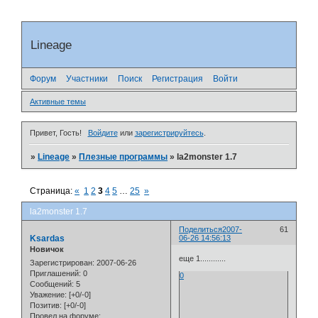
Lineage
Форум
Участники
Поиск
Регистрация
Войти
Активные темы
Привет, Гость!
Войдите
или
зарегистрируйтесь
.
»
Lineage
»
Плезные программы
»
la2monster 1.7
Страница:
«
1
2
3
4
5
…
25
»
la2monster 1.7
Поделиться
2007-
61
Ksardas
06-26 14:56:13
Новичок
еще 1............
Зарегистрирован
: 2007-06-26
Приглашений:
0
0
Сообщений:
5
Уважение:
[+0/-0]
Позитив:
[+0/-0]
Провел на форуме: