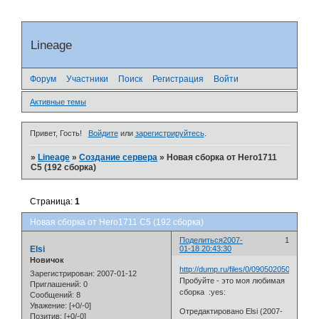
Lineage
Форум
Участники
Поиск
Регистрация
Войти
Активные темы
Привет, Гость!
Войдите
или
зарегистрируйтесь
.
»
Lineage
»
Создание сервера
»
Новая сборка от Hero1711
С5 (192 сборка)
Страница:
1
Новая сборка от Hero1711 С5 (192 сборка)
Поделиться
2007-
1
Elsi
01-18 20:43:30
Новичок
http://dump.ru/files/0/0905020501/
Зарегистрирован
: 2007-01-12
Пробуйте - это моя любимая
Приглашений:
0
сборка :yes:
Сообщений:
8
Уважение:
[+0/-0]
Отредактировано Elsi (2007-
Позитив:
[+0/-0]