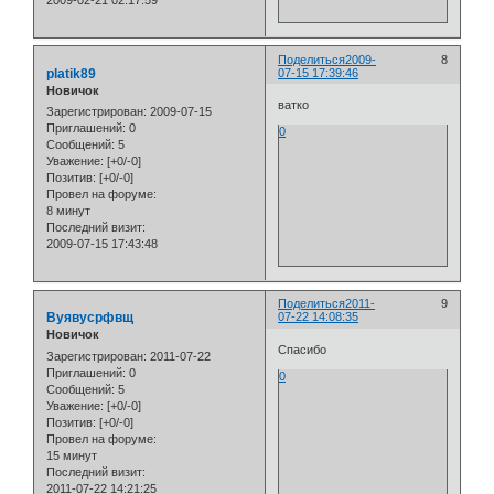
2009-02-21 02:17:59
Поделиться
2009-
8
platik89
07-15 17:39:46
Новичок
ватко
Зарегистрирован
: 2009-07-15
Приглашений:
0
0
Сообщений:
5
Уважение:
[+0/-0]
Позитив:
[+0/-0]
Провел на форуме:
8 минут
Последний визит:
2009-07-15 17:43:48
Поделиться
2011-
9
Вуявусрфвщ
07-22 14:08:35
Новичок
Спасибо
Зарегистрирован
: 2011-07-22
Приглашений:
0
0
Сообщений:
5
Уважение:
[+0/-0]
Позитив:
[+0/-0]
Провел на форуме:
15 минут
Последний визит:
2011-07-22 14:21:25