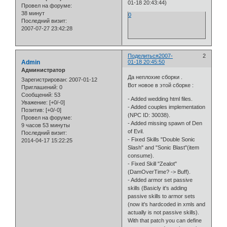
01-18 20:43:44)
Провел на форуме:
38 минут
0
Последний визит:
2007-07-27 23:42:28
Поделиться
2007-
2
Admin
01-18 20:45:50
Администратор
Да неплохие сборки .
Зарегистрирован
: 2007-01-12
Вот новое в этой сборке :
Приглашений:
0
Сообщений:
53
- Added wedding html files.
Уважение:
[+0/-0]
- Added couples implementation
Позитив:
[+0/-0]
(NPC ID: 30038).
Провел на форуме:
- Added missing spawn of Den
9 часов 53 минуты
of Evil.
Последний визит:
- Fixed Skills "Double Sonic
2014-04-17 15:22:25
Slash" and "Sonic Blast"(item
consume).
- Fixed Skill "Zealot"
(DamOverTime? -> Buff).
- Added armor set passive
skills (Basicly it's adding
passive skills to armor sets
(now it's hardcoded in xmls and
actually is not passive skills).
With that patch you can define