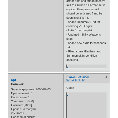
armor sets and attach passive
skill to it (when full armor set is
equiped then passive skill
should be activated [ and be
seen in skill list] ).
- Added ReadmeVIP.txt for
comming VIP Engine.
- Little fix for droplist.
- Updated Infinity Weapons
skills.
- Added new skills for weapons
SA.
- Fixed some Gladiator and
Summon skills condition
checking.
0
Поделиться
2008-
3
арт
02-03 11:49:53
Новичок
Cegth
Зарегистрирован
: 2008-02-03
Приглашений:
0
0
Сообщений:
1
Уважение:
[+0/-0]
Позитив:
[+0/-0]
Провел на форуме:
2 минуты
Последний визит: