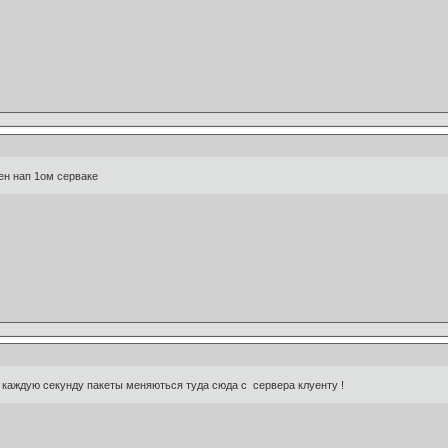
 ен нап 1ом серваке
 каждую секунду пакеты меняються туда сюда с сервера клуенту !