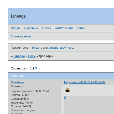
Lineage
Форум
Участники
Поиск
Регистрация
Войти
Активные темы
Привет, Гость!
Войдите
или
зарегистрируйтесь
.
»
Lineage
»
Баги
»
Дюп аден
Страница:
«
1
2
3
»
Дюп аден
Shadows
Поделиться
2008-02-26 15:14:02
Новичок
Зарегистрирован
: 2008-02-26
Приглашений:
0
0
Сообщений:
6
Уважение:
[+0/-0]
Позитив:
[+0/-0]
Провел на форуме: