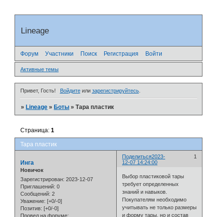
Lineage
Форум
Участники
Поиск
Регистрация
Войти
Активные темы
Привет, Гость!
Войдите
или
зарегистрируйтесь
.
»
Lineage
»
Боты
»
Тара пластик
Страница:
1
Тара пластик
Поделиться
2023-
1
Инга
12-07 14:24:00
Новичок
Выбор пластиковой тары
Зарегистрирован
: 2023-12-07
требует определенных
Приглашений:
0
знаний и навыков.
Сообщений:
2
Покупателям необходимо
Уважение:
[+0/-0]
учитывать не только размеры
Позитив:
[+0/-0]
и форму тары, но и состав
Провел на форуме: