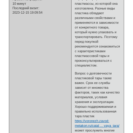
10 минут
пластмассы, из которой она
Последний визит:
изготовлена. Разные виды
2023-12-15 19:09:54
пластика обладают
различными свойствами и
применяются в зависимости
от конкретного товара,
который нужно упаковать и
транспортировать. Поэтому
перед покупкой
рекомендуется ознакомиться
с характеристиками
пластмассовой тары и
проконсультироваться с
специалистом.
Вопрос о долговечности
пластиковой тары также
важен. Срок ее службы
зависит от множества
факторов, таких как качество
материалов, условия
хранения и эксплуатации.
Хорошо поддерживаемая и
правильно использованная
тара пластик
https://voronezh.zavod-
metakon.ru/catal … vaya_tara/
может прослужить многие