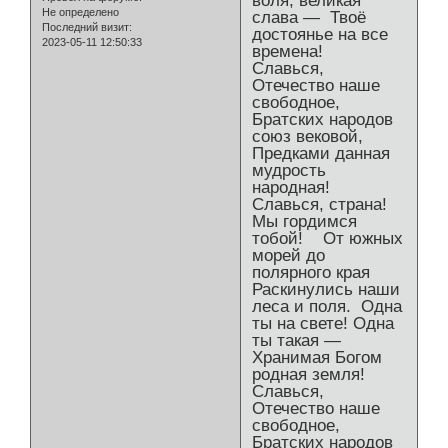
воля, великая
Не определено
слава — Твоё
Последний визит:
достоянье на все
2023-05-11 12:50:33
времена!
Славься,
Отечество наше
свободное,
Братских народов
союз вековой,
Предками данная
мудрость
народная!
Славься, страна!
Мы гордимся
тобой! От южных
морей до
полярного края
Раскинулись наши
леса и поля. Одна
ты на свете! Одна
ты такая —
Хранимая Богом
родная земля!
Славься,
Отечество наше
свободное,
Братских народов