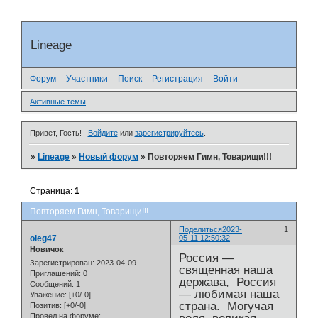
Lineage
Форум
Участники
Поиск
Регистрация
Войти
Активные темы
Привет, Гость!
Войдите
или
зарегистрируйтесь
.
»
Lineage
»
Новый форум
»
Повторяем Гимн, Товарищи!!!
Страница:
1
Повторяем Гимн, Товарищи!!!
Поделиться
2023-
1
oleg47
05-11 12:50:32
Новичок
Россия —
Зарегистрирован
: 2023-04-09
священная наша
Приглашений:
0
держава, Россия
Сообщений:
1
— любимая наша
Уважение:
[+0/-0]
страна. Могучая
Позитив:
[+0/-0]
Провел на форуме: