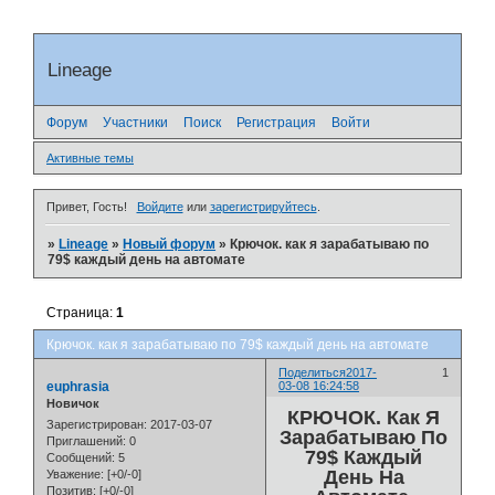
Lineage
Форум
Участники
Поиск
Регистрация
Войти
Активные темы
Привет, Гость!
Войдите
или
зарегистрируйтесь
.
»
Lineage
»
Новый форум
»
Крючок. как я зарабатываю по
79$ каждый день на автомате
Страница:
1
Крючок. как я зарабатываю по 79$ каждый день на автомате
Поделиться
2017-
1
euphrasia
03-08 16:24:58
Новичок
КРЮЧОК. Как Я
Зарегистрирован
: 2017-03-07
Зарабатываю По
Приглашений:
0
79$ Каждый
Сообщений:
5
День На
Уважение:
[+0/-0]
Позитив:
[+0/-0]