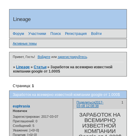
Lineage
Форум
Участники
Поиск
Регистрация
Войти
Активные темы
Привет, Гость!
Войдите
или
зарегистрируйтесь
.
»
Lineage
»
Статьи
»
Заработок на всемирно известной
компании google от 1.000$
Страница:
1
Заработок на всемирно известной компании google от 1.000$
Поделиться
2017-
1
euphrasia
03-08 12:08:38
Новичок
ЗАРАБОТОК НА
Зарегистрирован
: 2017-03-07
ВСЕМИРНО
Приглашений:
0
ИЗВЕСТНОЙ
Сообщений:
5
КОМПАНИИ
Уважение:
[+0/-0]
Позитив:
[+0/-0]