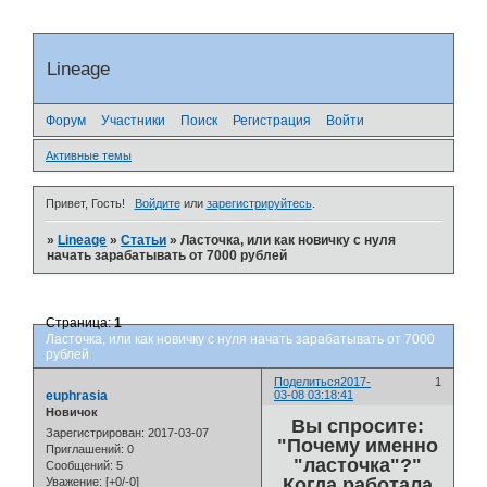
Lineage
Форум
Участники
Поиск
Регистрация
Войти
Активные темы
Привет, Гость!
Войдите
или
зарегистрируйтесь
.
»
Lineage
»
Статьи
»
Ласточка, или как новичку с нуля
начать зарабатывать от 7000 рублей
Страница:
1
Ласточка, или как новичку с нуля начать зарабатывать от 7000
рублей
Поделиться
2017-
1
euphrasia
03-08 03:18:41
Новичок
Вы спросите:
Зарегистрирован
: 2017-03-07
"Почему именно
Приглашений:
0
"ласточка"?"
Сообщений:
5
Когда работала
Уважение:
[+0/-0]