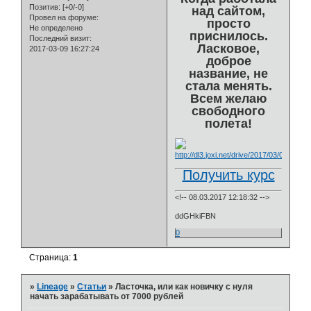
Позитив:
[+0/-0]
над сайтом,
Провел на форуме:
просто
Не определено
приснилось.
Последний визит:
Ласковое,
2017-03-09 16:27:24
доброе
название, не
стала менять.
Всем желаю
свободного
полета!
Получить курс
<!-- 08.03.2017 12:18:32 -->
ddGHkiFBN
0
Страница:
1
»
Lineage
»
Статьи
»
Ласточка, или как новичку с нуля
начать зарабатывать от 7000 рублей