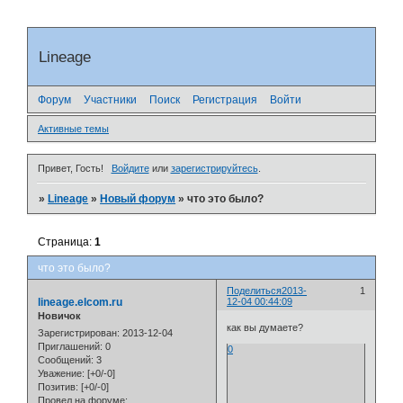
Lineage
Форум
Участники
Поиск
Регистрация
Войти
Активные темы
Привет, Гость!
Войдите
или
зарегистрируйтесь
.
»
Lineage
»
Новый форум
»
что это было?
Страница:
1
что это было?
Поделиться
2013-
1
lineage.elcom.ru
12-04 00:44:09
Новичок
как вы думаете?
Зарегистрирован
: 2013-12-04
Приглашений:
0
0
Сообщений:
3
Уважение:
[+0/-0]
Позитив:
[+0/-0]
Провел на форуме: